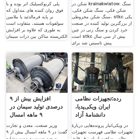
شکن در krainakwiatow. سنگ
پلی کربوکسیلیک اتر بوده و با
شکن فکی، سنگ شکن فکی،
فوق روان کننده های متداول که
سنگ شکن مخروطی، stkc یکی
بر پایه فرمالدئید یا ملامین
از بزرگترین تولید کننده در صنعت
سولفونات هستند، متفاوت است
خرد کردن و سنگ زنی در چین
به طوری که علاوه بر افزایش
است stkc بیش از سی سال
الکتریسته ساکن بین ذرات سیمان
پیش تاسیس شد برای
رده:تجهیزات نظامی
افزایش بیش از ۹
ایران ویکی‌پدیا،
درصدی تولید سیمان در
دانشنامهٔ آزاد
۹ ماهه امسال
در ویکی‌انبار پرونده‌هایی دربارهٔ
وزیر صنعت، معدن و تجارت
تجهیزات نظامی فهرست تجهیزات
گفت: در ۹ ماهه امسال بیش از ۹
نظامی ساخت ایران ; ق. قایق
درصد نسبت به مدت مشابه