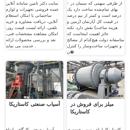
· از طرفی سهمی که سیمان در
سایت دکتر تامین سامانه آنلاین
بهای تمام‌شده ساخت دارد یک
عمده فروشی تجهیزات و لوازم
درصد است و کمتر از نیم درصد
ساختمانی با امکان استعلام
در قیمت کل آپارتمان (زمین و
آنلاین، دریافت مشاوره و خرید
هزینه ساخت) نقش دارد. نکته
تلفنی، ارائه لیست قیمت روز،
حائز اهمیت اینجاست که
امکان مشاهده مشخصات فنی،
متاسفانه دولت هیچ‌کدام از مصالح
نقد و بررسی محصولات ارائه
و تجهیزات ساخت‌وساز را کنترل
خدمت می نماید .
ن�
میلز برای فروش در
آسیاب صنعتی کاستاریکا
کاستاریکا
کاستاریکا با نام رسمی جمهوری
آسیاب صنعتی کارگاهی انواع