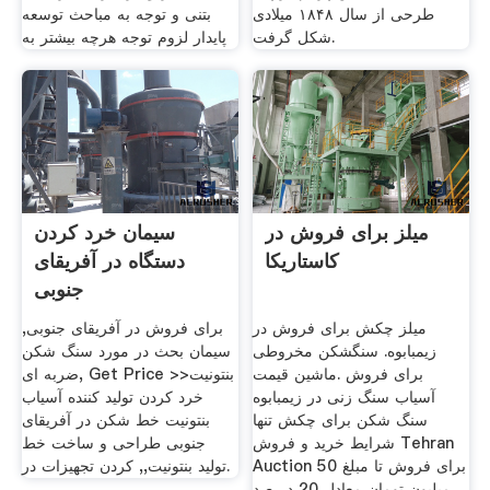
طرحی از سال ۱۸۴۸ میلادی
بتنی و توجه به مباحث توسعه
شکل گرفت.
پایدار لزوم توجه هرچه بیشتر به
میلز برای فروش در
سیمان خرد کردن
کاستاریکا
دستگاه در آفریقای
جنوبی
میلز چکش برای فروش در
برای فروش در آفریقای جنوبی,
زیمبابوه. سنگشکن مخروطی
سیمان بحث در مورد سنگ شکن
برای فروش .ماشین قیمت
ضربه ای, Get Price >>بنتونیت
آسیاب سنگ زنی در زیمبابوه
خرد کردن تولید کننده آسیاب
سنگ شکن برای چکش تنها
بنتونیت خط شکن در آفریقای
شرایط خرید و فروش Tehran
جنوبی طراحی و ساخت خط
Auction برای فروش تا مبلغ 50
تولید بنتونیت,, کردن تجهیزات در.
میلیون تومان معادل 20 در صد