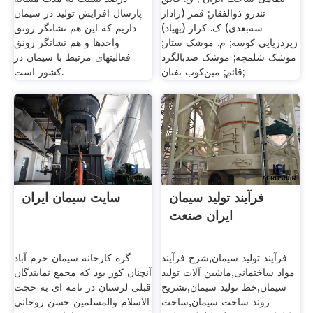
تندرو ذوالفقار; قمر (رادار
پارسال افزایش تولید در سیمان
سه‌بعدی) ک. کرار (پهپاد)
داریم که این هم نشانگر رونق
زیردریایی کوسه; م. موشک ستار;
واحدها و هم نشانگر رونق
موشک شلمچه; موشک ضدبالگرد
فعالیتهای مرتبط با سیمان در
قائم; مین‌کوب تفتان;
کشور است.
فرآیند تولید سیمان
سایت سیمان ایران
ایران صنعت
فرآیند تولید سیمان,شرح فرآیند
گره کارخانه سیمان خرم آباد
مواد ساختمانی,ماشین آلات تولید
آنچنان کور بود که مجمع نمایندگان
سیمان,خط تولید سیمان,تشریح
قبلی لرستان در نامه ای به حجت
روند ساخت سیمان,ساخت
الاسلام والمسلمین حسن روحانی