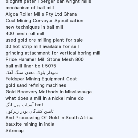
biografi peter l berger dan wright mills
mechanism of ball mill
Algoa Roller Mills Pty Ltd Ghana
Coal Mining Conveyor Specification
new techniques in ball mill
400 mesh roll mill
used gold ore milling plant for sale
30 hot strip mill available for sell
grinding attachment for vertical boring mill
Price Hammer Mill Stone Mesh 800
ball mill liner bolt 5075
نمودار بلوک معدن سنگ آهک
Feldspar Mining Equipment Cost
gold sand refining machines
Gold Recovery Methods In Mississauga
what does a mill in a nickel mine do
آسیاب میل لنگ hmt
تامین کنندگان پودر زیرکون
And Processing Of Gold In South Africa
bauxite mining in india
Sitemap