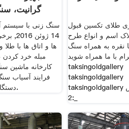
گرانیت، سن
ری طلای تکسین قبول
سنگ زنی با سیستم آ
ک اسم و انواع طرح
14 ژوئن 6
یا نقره به همراه سنگ
ها و اتاق ها با طلا
رام با ما همراه شوید
مبله خرد کردن 
taksingoldgallery
کارخانه ماشین سن
taksingoldgallery
فرایند آسیاب سن
taksingoldgallery شماره تماس
دستگاه های سنگ.
:2_