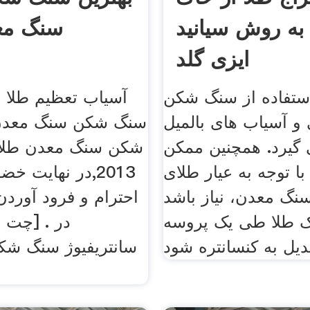
به روش سیانید
سنگ مع
ایزی گلد
 استفاده از سنگ شکن
آسیاب تعظیم طلا 
و آسیاب های بالمیل
سنگ شکن سنگ معدن 
یرد. همچنین ممکن
ا توجه به عیار طلای
2013,در نهایت خض
نگ معدن، نیاز باشد
احترام و فرود آورد
ک طلا طی یک پروسه
در . [چت ز
سانتریفیوژ سنگ شک