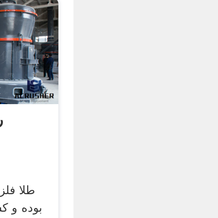
ر
طلا فلز
بوده و ك