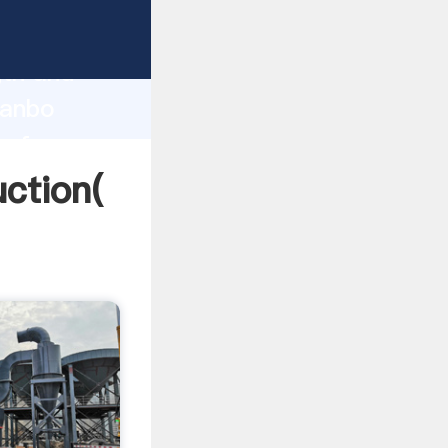
gth and
 of
سنگ معدن سن