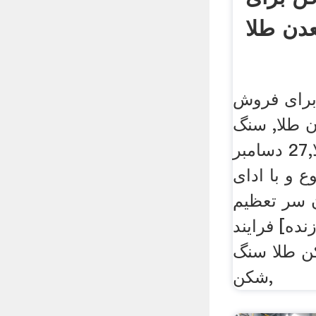
دن طلا
برای فروش
طلا, سنگ
شکن سنگ معدن طلا,27 دسامبر
وع و با ادای
ن سر تعظیم
نده] فرایند
ن طلا سنگ
شکن,