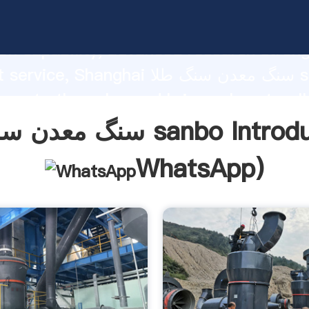
سنگ معدن سنگ طلا ping strong
on capability, advanced research stren
excellent service, Shanghai سنگ معد
 create the value and bring values to all
rs.
گ طلا sanbo Introduction(
WhatsApp
)