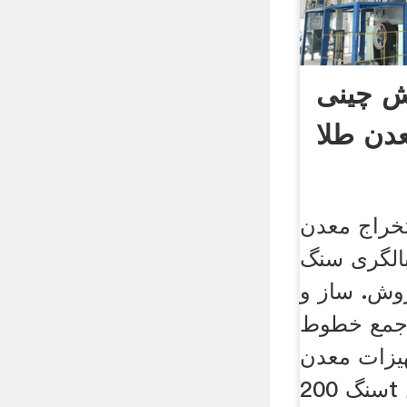
ش چینی
دن طلا
تخراج معدن
بالگری سنگ
وش. ساز و
جمع خطوط
هیزات معدن
سنگ 200t عملکرد سنگ شکن