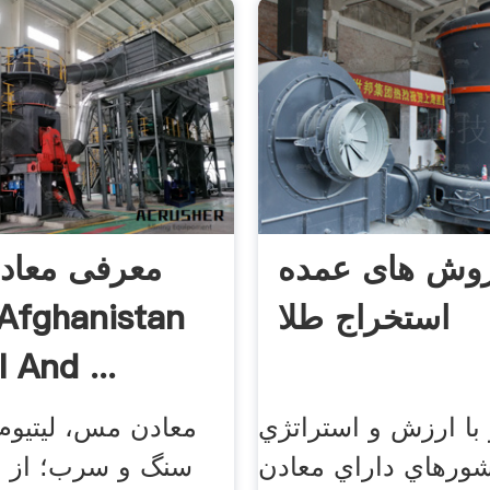
وش های عمده
معرفی معادن
استخراج طلا
 And ...
 با ارزش و استراتژي
معادن مس، لیتیوم،
شورهاي داراي معادن
سنگ و سرب؛ از ج