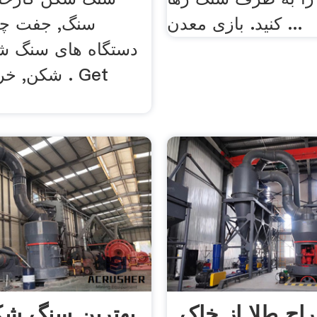
کنید. بازی معدن ...
سنگ, جفت چ
دستگاه های سنگ ش
شکن, خرد ک
اج طلا از خاک
بهترین سنگ شک