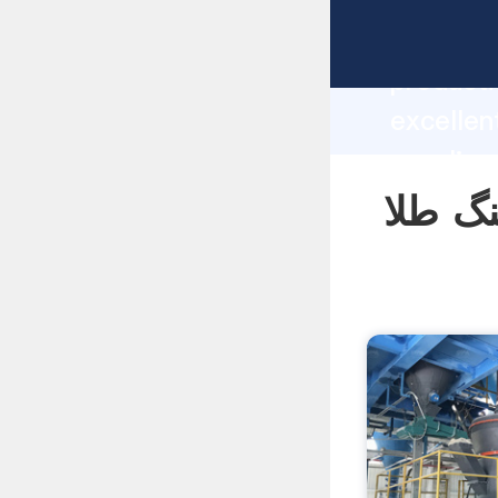
sanbo manufacturer Gras
producti
ن سنگ طلا sanbo
supplier
custome