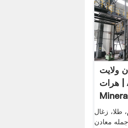
 ولایت
هرات | Afghanistan
Mineral
 طلا، زغال
مله معادن