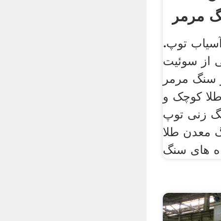
گ مرمر
سیاب توپ.
201, برخی از سوئیت
 و سنگ مرمر
طلا کوچک و
گ زنی توپ
گ معدن طلا