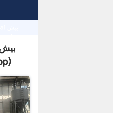
d
hai
بیش 
pp
)