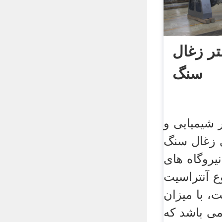
ر زغال
سنگ
 شیمیایی و
 زغال سنگ
یروگاه های
وع آنتراسیت
 با میزان
اتر از 80 % می باشد که