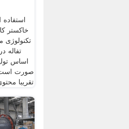
استفاده ا
خاکستر کار
تکنولوژی مو
تفاله د
اساس تولید
صورت است ک
تقریبا محتوی ۴۰٪ مواد پکتیک