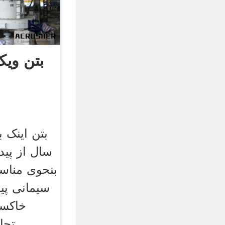
بتن ویکی
سال از پید
بنحوی مناس
سیمانی پید
خاکست
تجا