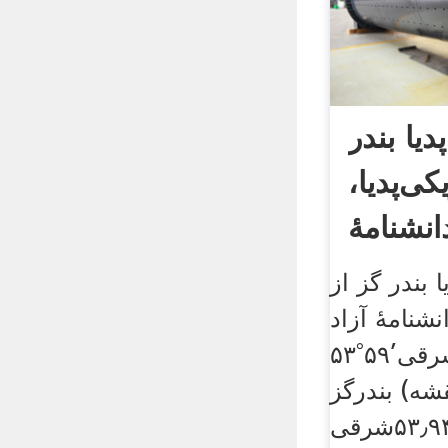
دیا بندر
کی‌پدیا،
انشنامهٔ
ا بندر گز از
نشنامهٔ آزاد
مختصات: شرقی′۵۹°۵۳
۴۷°۳۶ (نقشه) بندرگز
بندرگز °۵۳٫۹۴۸۹شرقی