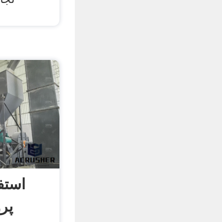
استفا
پر