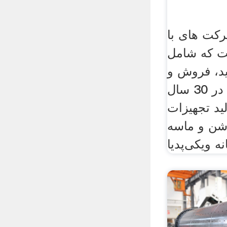
کت های با
ست که شامل
ید، فروش و
خدمات نیز می شود. در 30 سال
لید تجهیزات
شن و ماسه
نه ویکی‌پدیا