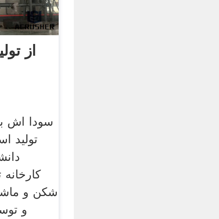
از تول
تولید اس
دانش
کارخانه ت
شکن و ماشین
و توس