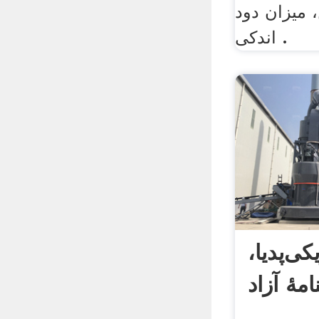
 میزان دود
اندکی .
ی‌پدیا،
مهٔ آزاد