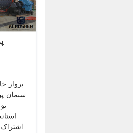
پ
پرواز خا
سیمان پر
تول
استاند