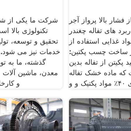
ز فشار بالا پرواز آجر
شرکت ما یکی از شر
برد های تفاله چغندر
تکنولوژی بالا ا
اد غذایی استفاده از
تحقیق و توسعه، تول
ر ساخت چسب پکتین:
 پکیتن از تفاله بدین
گذشته، ما به تو
ه ماده خشک تفاله
معدن، ماشین آلات 
 و و
و کارخا