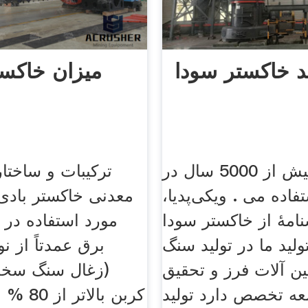
ید خاکستر سودا
میزان خاکست
سودا اش بیش از 5000 سال در
ترکیبات و ساختار
تفاده می . ویکی‌پدیا،
معدنی خاکستر بادی
نامهٔ از خاکستر سودا
مورد استفاده در ن
ولید ما در تولید سنگ
برق عمدتاً از ن
 آلات فرز و تحقیق
(زغال سنگ سخت،
عه تخصص دارد تولید
کربن بال