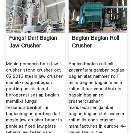
Fungsi Dari Bagian
Bagian Bagian Roll
Jaw Crusher
Crusher
Mesin pemecah batu jaw
Bagian bagian roll mill
crusher stone crusher oct
zacarafarm gambar bagian
05 2015 mesin jaw crusher
bagian alat hammer roll
memiliki bagianbagian
mills bagian bagian mesin
penting untuk dapat
roll mill paramounthotels
beroperasi setiap bagian
bagain bagian roll
memiliki fungsi
crushercrusher
tersendiriberikut ini
manufacturer gambar
bagianbagian penting dari
bagian bagian alat hammer
mesin jaw crusher beserta
roll mills cone crusher
penjelaa fixed jaw plate
manufactures in europe 44
rahang jaw tetap yang
views the is the