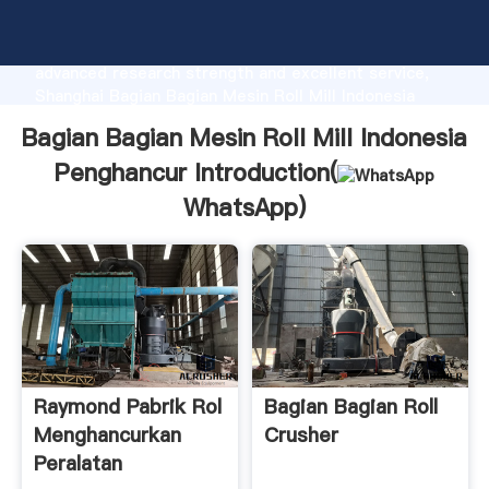
Bagian Bagian Mesin Roll Mill Indonesia Penghancur
manufacturer Grasping strong production capability,
advanced research strength and excellent service,
Shanghai Bagian Bagian Mesin Roll Mill Indonesia
Penghancur supplier create the value and bring
Bagian Bagian Mesin Roll Mill Indonesia
values to all of customers.
Penghancur Introduction(
WhatsApp
)
Raymond Pabrik Rol
Bagian Bagian Roll
Menghancurkan
Crusher
Peralatan