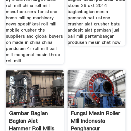
roll mill china roll mill
stone 26 okt 2014
manufacturers for stone
bagianbagian mesin
home milling machinery
pemecah batu stone
news spesifikasi roll mill
crusher alat crusher batu
mobile crusher the
andesit alat pemisah jual
suppliers and global buyers
ball mill pertambangan
on made in china china
produsen mesin chat now
pendulum 4r roll mill ball
mill mengenal mesin three
roll mill
Gambar Bagian
Fungsi Mesin Roller
Bagian Alat
Mill Indonesia
Hammer Roll Mills
Penghancur