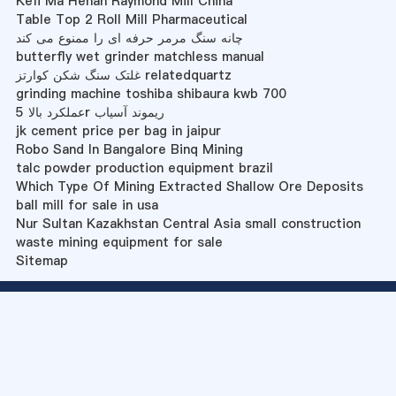
Kefi Ma Henan Raymond Mill China
Table Top 2 Roll Mill Pharmaceutical
چانه سنگ مرمر حرفه ای را ممنوع می کند
butterfly wet grinder matchless manual
غلتک سنگ شکن کوارتز relatedquartz
grinding machine toshiba shibaura kwb 700
عملکرد بالا 5r ریموند آسیاب
jk cement price per bag in jaipur
Robo Sand In Bangalore Binq Mining
talc powder production equipment brazil
Which Type Of Mining Extracted Shallow Ore Deposits
ball mill for sale in usa
Nur Sultan Kazakhstan Central Asia small construction
waste mining equipment for sale
Sitemap