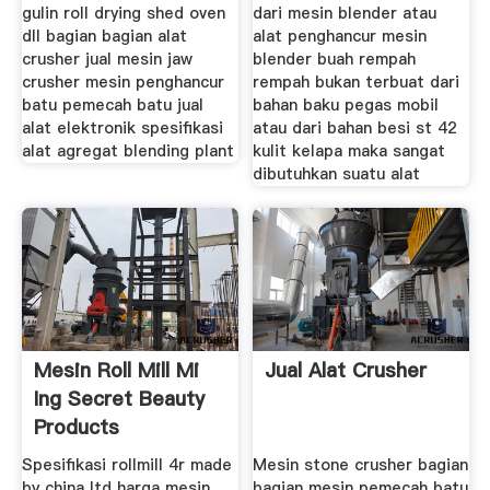
gulin roll drying shed oven
dari mesin blender atau
dll bagian bagian alat
alat penghancur mesin
crusher jual mesin jaw
blender buah rempah
crusher mesin penghancur
rempah bukan terbuat dari
batu pemecah batu jual
bahan baku pegas mobil
alat elektronik spesifikasi
atau dari bahan besi st 42
alat agregat blending plant
kulit kelapa maka sangat
dibutuhkan suatu alat
Mesin Roll Mill Mi
Jual Alat Crusher
Ing Secret Beauty
Products
Spesifikasi rollmill 4r made
Mesin stone crusher bagian
by china ltd harga mesin
bagian mesin pemecah batu