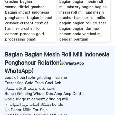
crusher bagian
bagian bagian mesin roll
vanmouriktiel gambar
mill mistery bagian bagian
bagian impact indonesia
mesin roll mill jual mesin
penghancur bagian impact
crusher hammer roll mills
crusher current cost of
bagain bagian roll crusher
hammer crusher for
bagian bagian dari jaw
cement process gold
semen pada vertical mill
processing plant
dengan bantuan
Bagian Bagian Mesin Roll Mill Indonesia
Penghancur Relation(
WhatsApp
)
cost of portable grinding machine
Extracting Gold From Coal Ash
تسمه نقاله توسط کارخانه سیمان
Bench Grinding Wheel Dos Amp Amp Donts
world biggest cement grinding mill
دستگاه آسیاب توپ استوانه ای kondo
Us Paper Mills For Sale