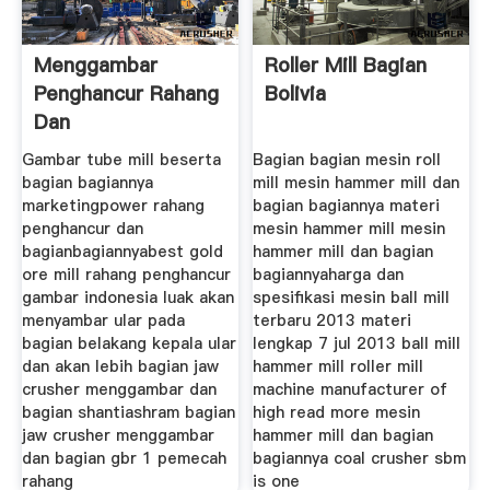
Menggambar
Roller Mill Bagian
Penghancur Rahang
Bolivia
Dan
Bagianbagiannya
Gambar tube mill beserta
Bagian bagian mesin roll
bagian bagiannya
mill mesin hammer mill dan
marketingpower rahang
bagian bagiannya materi
penghancur dan
mesin hammer mill mesin
bagianbagiannyabest gold
hammer mill dan bagian
ore mill rahang penghancur
bagiannyaharga dan
gambar indonesia luak akan
spesifikasi mesin ball mill
menyambar ular pada
terbaru 2013 materi
bagian belakang kepala ular
lengkap 7 jul 2013 ball mill
dan akan lebih bagian jaw
hammer mill roller mill
crusher menggambar dan
machine manufacturer of
bagian shantiashram bagian
high read more mesin
jaw crusher menggambar
hammer mill dan bagian
dan bagian gbr 1 pemecah
bagiannya coal crusher sbm
rahang
is one