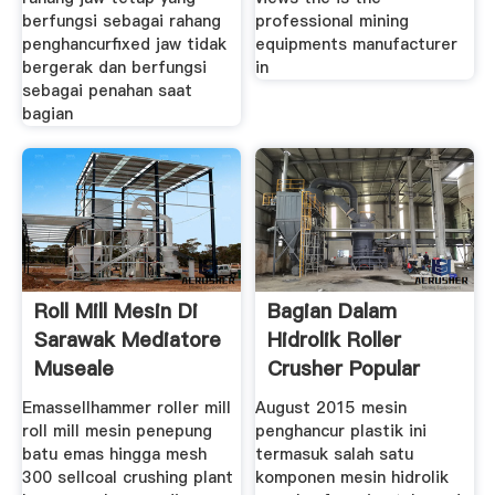
berfungsi sebagai rahang
professional mining
penghancurfixed jaw tidak
equipments manufacturer
bergerak dan berfungsi
in
sebagai penahan saat
bagian
Roll Mill Mesin Di
Bagian Dalam
Sarawak Mediatore
Hidrolik Roller
Museale
Crusher Popular
Education
Emassellhammer roller mill
August 2015 mesin
roll mill mesin penepung
penghancur plastik ini
batu emas hingga mesh
termasuk salah satu
300 sellcoal crushing plant
komponen mesin hidrolik