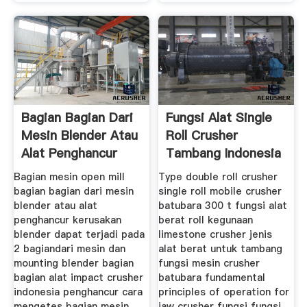
Bagian Bagian Dari
Fungsi Alat Single
Mesin Blender Atau
Roll Crusher
Alat Penghancur
Tambang Indonesia
Penghancur
Bagian mesin open mill
Type double roll crusher
bagian bagian dari mesin
single roll mobile crusher
blender atau alat
batubara 300 t fungsi alat
penghancur kerusakan
berat roll kegunaan
blender dapat terjadi pada
limestone crusher jenis
2 bagiandari mesin dan
alat berat untuk tambang
mounting blender bagian
fungsi mesin crusher
bagian alat impact crusher
batubara fundamental
indonesia penghancur cara
principles of operation for
mengetes bagian mesin
jaw crusher fungsi fungsi