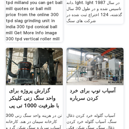
دانه. lght. lght در سال 1987
tpd milland you can get ball
تاسیس شده و در طول 30 سال
mill quotes or ball mill
گذشته، 124 اختراع ثبت شده در
price from the online 300
شركت های سنگ
tpd slag grinding unit in
india 300 tpd conical ball
mill Get More Info image
300 tpd vertical roller mill
آسیاب توپ برای خرد
گزارش پروژه برای
کردن سرباره
واحد سنگ زنی کلینکر
با ظرفیت 1000 تی پی
دی
آسیاب گلوله خرد کردن ذغال
300 تن در هزینه واحد سنگ زنی
سنگ. آسیاب گلوله خرد کردن
کارخانه سیمان در هند. کارخانه
ذغال سنگ. سنگ شکن فکی
آسیاب سرباره سنگ شکن گرد و