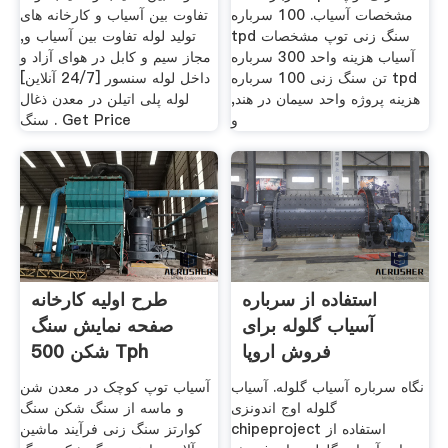
مشخصات آسیاب. 100 سرباره
تفاوت بین آسیاب و کارخانه های
tpd سنگ زنی توپ مشخصات
تولید لوله تفاوت بین آسیاب و,
آسیاب هزینه واحد 300 سرباره
مجاز سیم و کابل در هوای آزاد و
تن سنگ زنی 100 سرباره tpd
داخل لوله سنسور [24/7 آنلاین]
هزینه پروژه واحد سیمان در هند,
لوله پلی اتیلن در معدن ذغال
و
سنگ . Get Price
استفاده از سرباره
طرح اولیه کارخانه
آسیاب گلوله برای
صفحه نمایش سنگ
فروش اروپا
شکن 500 Tph
نگاه سرباره آسیاب گلوله. آسیاب
آسیاب توپ کوچک در معدن شن
گلوله اوج اندونزی
و ماسه از سنگ شکن سنگ
chipeproject استفاده از
کوارتز سنگ زنی فرآیند ماشین