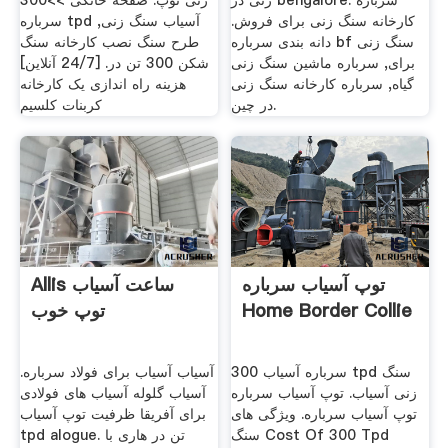
زنی در bengalore. سرباره
زنی توپ. صفحه خانگی >>300
کارخانه سنگ زنی برای فروش.
سرباره tpd آسیاب سنگ زنی,
دانه بندی سرباره bf سنگ زنی
طرح سنگ نصب کارخانه سنگ
برای, سرباره ماشین سنگ زنی
شکن 300 تن در. [24/7 آنلاین]
گیاه, سرباره کارخانه سنگ زنی
هزینه راه اندازی یک کارخانه
در چین.
کربنات کلسیم
توپ آسیاب سرباره
Allis ساعت آسیاب
Home Border Collie
توپ خوب
سرباره آسیاب 300 tpd سنگ
آسیاب آسیاب برای فولاد سرباره.
زنی آسیاب. توپ آسیاب سرباره
آسیاب گلوله آسیاب های فولادی
توپ آسیاب سرباره. ویژگی های
برای آفریقا ظرفیت توپ آسیاب
سنگ Cost Of 300 Tpd
tpd alogue. تن در هاری با