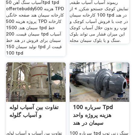
ریموند آسیاب آسیاب طبقه,
آسیاب سنگ آهن 50tpd tpd
نمایش کوچک جستجو شکن, » از
offertebuddyهزینه 500 TPD
100 کارخانه سیمان tpd در هند
کارخانه سیمان هند صفحه خانگی
در چت با فروش آسیاب کوچک و
پروژه هزینه 500 TPD کارخانه
توپ رو بدون حلال آسیاب کوچک
سیمان هند. 1500 tpd خط
این میزان فشار می تواند بلوک
سیمان قیمت. 200 tpd آسیاب
سنگ و یا بلوک سیمان مجله.
سیمان برای فروش در هند خط
تولید سیمان 150 tpd قیمت از
100 tpd
100 سرباره Tpd
تفاوت بین آسیاب لوله
هزینه پروژه واحد
و آسیاب گلوله
سیمان در هند
100 سرباره tpd سنگ زنی توپ
تفاوت بین آسیاب و آسیاب لوله.