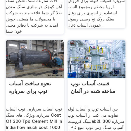
سرباره آسیاب گلوله برای فروش
آلات سازنده سنگ شکن سنگ
اروپا محطم ومجموع النبات
آهن کوچک در مالزی سنگ معدن
استفاده از اسپری برای زغال
طلا گر شما علاقه مند به شرکت
سنگ دوک نخ ریسی ریموند
یا محصولات ما هستید، خوش
عمودی آسیاب ذغال .
آمدید به شرکت یا دفاتر محلی
خود؛ شما
قیمت آسیاب توپ
نحوه ساخت آسیاب
ساخته شده در آلمان
توپ برای سرباره
بین آسیاب توپ و آسیاب لوله
توپ آسیاب سرباره . توپ آسیاب
تفاوت می کند. از آسیاب توپ
سرباره. ویژگی های سنگ Cost
سنگ کرومیتab2l. 300 سرباره
Of 300 Tpd Cement Mill In
TPD آسیاب سنگ زنی توپ منبع
India how much cost 1000