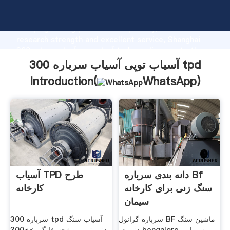
آسیاب توپی آسیاب سرباره 300 tpd manufacturer
Grasping strong production capability, advanced
research strength and excellent service, Shanghai
آسیاب توپی آسیاب سرباره 300 tpd supplier create the
value and bring values to all of customers.
آسیاب توپی آسیاب سرباره 300 tpd
Introduction(
WhatsApp
)
دانه بندی سرباره Bf
آسیاب TPD طرح
سنگ زنی برای کارخانه
کارخانه
سیمان
سرباره گرانول BF ماشین سنگ
300 سرباره tpd آسیاب سنگ