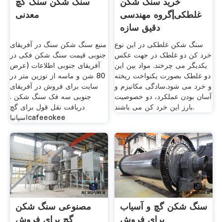
خرید سنگ شکن
سنگ شکن سنگ گچ
غلطکی|گروه مهندسی
معدنی
دقیق سازه
سنگ شکن غلطکی در این نوع
منبع سنگ شکن سنگ در آفریقای
خرد کن دو غلطک در جهت عکس
جنوبی قیمت سنگ شکن فکی در
یکدیگر می چرخند. مواد بین این
آفریقای جنوبی اطلاعات (عرض
دو غلطک بصورت یکنواخت ریخته
80 شن و ماسه از توزین متر در
و خرد می شود.سادگی مکانیزم و
سایت برای فروش در آفریقای
آسان بودن عملکرد، دو خصوصیت
جنوبی سه فک سنگ شکن .
بارز این خرد کن می باشند.
دریافت نقل قول برای گچ
اسپانیاcafeeokee
سنگ شکن گچ و آسیاب
مصنوعی سنگ شکن
برای فروش
گچ برای فروش