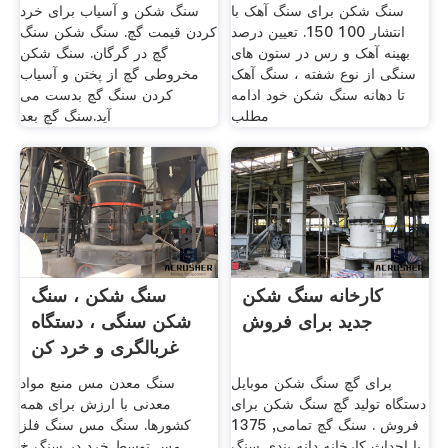
سنگ شکن برای سنگ آهک با
سنگ شکن و آسیاب برای خرد
انتشار 100 150. تعیین درصد
کردن قیمت گچ. سنگ شکن سنگ
بهینه آهک و رس در ستون های
گچ در گرگان. سنگ شکن
سنگی از نوع شفته ، سنگ آهک
مخروطی گچ از پختن و آسیاب
تا دهانه سنگ شکن خود ادامه
کردن سنگ گچ بدست می
مطلب
آید.سنگ گچ بعد
کارخانه سنگ شکن
سنگ شکن ، سنگ
جدید برای فروش
شکن سنگی ، دستگاه
غربالگری و خرد کن
برای گچ سنگ شکن موبایل
سنگ معدن مس منبع مواد
دستگاه تولید گچ سنگ شکن برای
معدنی با ارزش برای همه
فروش . سنگ گچ تمامی, 1375
کشورها. سنگ مس سنگ فلز
با احداث کارخانه دانه بندی سنگ
مس توسط خرد در سنگ خ