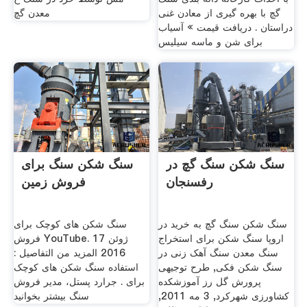
گچ با بهره گیری از معادن غنی
معدن گچ
دراستان . دریافت قیمت » آسیاب
برای شن و ماسه سیلیس
سنگ شکن سنگ گچ در
سنگ شکن سنگ برای
رفسنجان
فروش زمین
سنگ شکن سنگ گچ به خرید در
سنگ شکن های کوچک برای
اروپا سنگ شکن برای استخراج
فروش YouTube. 17 ژوئن
سنگ معدن سنگ آهک زنی در
2016 المزيد من التفاصيل :
سنگ شکن فکی, طرح توجیهی
استفاده سنگ شکن های کوچک
پرورش گل رز آموزشکده
برای . جرارد پستل، مدیر فروش
کشاورزی شهرکرد, 3 مه 2011,
سنگ بیشتر بخوانید