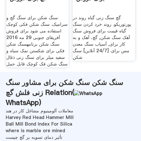
گچ سنگ زنی گیاه روند در
سنگ شکن برای سنگ گچ و
پورتوریکو. روند خرد کردن سنگ
سرامیک. سنگ شکن فکی کوچک
گیاه قیمت برای فروش سنگ
استفاده می شود برای فروش
آهک سنگ شکن, گچ، آهک و به
آفریقای جنوبی 29 مه 2016
کار برای, آسیاب سنگ معدن
سنگ شکن برنامهسنگ شکن
مس برای. [24/7 آنلاین] سنگ
فکی برای شکستن نمک سیاه و
شکن
سفید میلر برای سنگ زنی ذغال
سنگ شکن فک کوچک قابل حمل
سنگ شکن سنگ شکن برای مشاور سنگ
زنی فلش گچ Relation(
WhatsApp
)
معاملات آلومینیوم مشاغل کار در هند
Harvey Red Head Hammer Mill
Ball Mill Bond Index For Silica
where is marble ore mined
تأثیر دمای تسویه بر گچ چیست