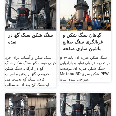
گیاهان سنگ شکن و
سنگ شکن سنگ گچ در
غربالگری سنگ صنایع
نقده
ماشین سازی صفحه
pfw سنگ شکن ضربه ای. پایه
سنگ شکن و آسیاب برای خرد
در تجربه فراوان تولید و بازاریابی
کردن قیمت گچ. سنگ شکن سنگ
سنگ شکن ضربه ای موسسه
گچ در گرگان. سنگ شکن
Metebu RD شکن سری PFW
مخروطی گچ از پختن و آسیاب
طراحی شده است.
کردن سنگ گچ بدست می
آید.سنگ گچ بعد ادامه مطلب