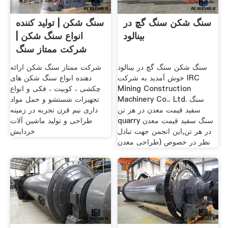
سنگ شکن سنگ گچ در
سنگ شکن | تولید کننده
بینالود
انواع سنگ شکن |
شرکت ممتاز سنگ
شکن
سنگ شکن سنگ گچ در بینالود
شرکت ممتاز سنگ شکن ارائه
خوش آمدید به شركت IRC
دهنده انواع سنگ شکن های
Mining Construction
چکشی ، کوبیت ، فکی و انواع
Machinery Co.، Ltd. سنگ
تجهیزات شستشو و حمل مواد
سفید قیمت معدن در هر تن
داری نيم قرن تجربه در زمينه
quarry سنگ سفید قیمت معدن
طراحی و توليد ماشين آلات
در هر تن,این انجمن جهت تبادل
خردايش
نظر در خصوص (طراحی معدن