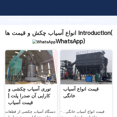
انواع آسیاب چکش و قیمت ها manufacturer Grasping
strong production capability, advanced research
strength and excellent service, Shanghai انواع آسیاب
چکش و قیمت ها supplier create the value and bring
values to all of customers.
انواع آسیاب چکش و قیمت ها Introduction(
WhatsApp
)
قیمت انواع آسیاب
توری آسیاب چکشی و
خانگی
کارایی آن صدرا پلت |
قیمت آسیاب
· قیمت انواع آسیاب خانگی .
دستگاه آسیاب چکشی از قطعات