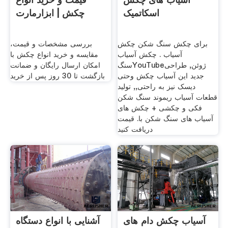
اسکاتمیک
چکش | ابزارمارت
برای چکش سنگ شکن چکش
بررسی مشخصات و قیمت،
آسیاب . چکش آسیاب
مقایسه و خرید انواع چکش با
سنگYouTubeژوئن, طراحی
امکان ارسال رایگان و ضمانت
جدید این آسیاب چکش وحتی
بازگشت تا 30 روز پس از خرید
دیسک نیز به راحتی,, تولید
قطعات آسیاب ریموند سنگ شکن
فکی و چکشی + چکش های
آسیاب های سنگ شکن با. قیمت
دریافت کنید
آسیاب چکش دام های
آشنایی با انواع دستگاه