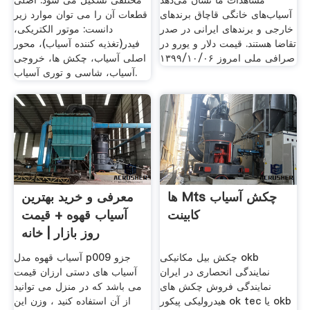
مشاهدات ما نشان می‌دهد
مختلفی تشکیل می شود. اصلی
آسیاب‌های خانگی قاچاق برندهای
قطعات آن را می توان موارد زیر
خارجی و برندهای ایرانی در صدر
دانست: موتور الکتریکی،
تقاضا هستند. قیمت دلار و یورو در
فیدر(تغذیه کننده آسیاب)، محور
صرافی ملی امروز ۱۳۹۹/۱۰/۰۶
اصلی آسیاب، چکش ها، خروجی
آسیاب، شاسی و توری آسیاب.
ها Mts چکش آسیاب
معرفی و خرید بهترین
کابینت
آسیاب قهوه + قیمت
روز بازار | خانه
چکش بیل مکانیکی okb
آسیاب قهوه مدل p009 جزو
نمایندگی انحصاری در ایران
آسیاب های دستی ارزان قیمت
نمایندگی فروش چکش های
می باشد که در منزل می توانید
هیدرولیکی پیکور ok tec یا okb
از آن استفاده کنید ، وزن این