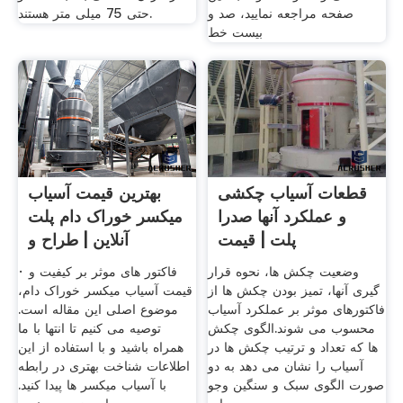
صفحه مراجعه نمایید، صد و
حتی 75 میلی متر هستند.
بیست خط
قطعات آسیاب چکشی
بهترین قیمت آسیاب
و عملکرد آنها صدرا
میکسر خوراک دام پلت
پلت | قیمت
آنلاین | طراح و
وضعیت چکش ها، نحوه قرار
· فاکتور های موثر بر کیفیت و
گیری آنها، تمیز بودن چکش ها از
قیمت آسیاب میکسر خوراک دام،
فاکتورهای موثر بر عملکرد آسیاب
موضوع اصلی این مقاله است.
محسوب می شوند.الگوی چکش
توصیه می کنیم تا انتها با ما
ها که تعداد و ترتیب چکش ها در
همراه باشید و با استفاده از این
آسیاب را نشان می دهد به دو
اطلاعات شناخت بهتری در رابطه
صورت الگوی سبک و سنگین وجو
با آسیاب میکسر ها پیدا کنید.