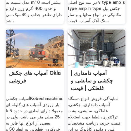
در سه نوع اصلی v type amp s
مدل نسبت به m10 بیشتر است
type amp h type ‏ چکش بیل
و حدود 400 گرم وزن دارد و
مکانیکی در انواع مدلها و و ساز
دارای ظاهر جذاب و کلاسیک می
سنگ آهک آسیاب. قیمت
باشد.
آسیاب دامداری |
آسیاب های چکش Okla
چکشی و سایشی و
فروشی
غلطکی | قیمت
نمایندگی فروش انواع دستگاه
آسیاب چکشیKobeshmachine.
آسیاب دامداری، چکشی،
بار ورودی آسیاب های گلوله ای
غلطکی، سایشی، پشت
معمولا دارای ابعادی در حدود 5 تا
تراکتوری، لطفا جهت استعلام
25 میلی متر می باشد، ولی در
قیمت خرید، دریافت مشخصات
بعضی از انواع آنها قادر به
فنی و دانلود کاتالوگ به این
خردکردن قطعاتی به ابعاد 50 و