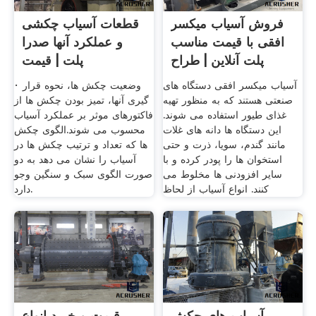
فروش آسیاب میکسر
قطعات آسیاب چکشی
افقی با قیمت مناسب
و عملکرد آنها صدرا
پلت آنلاین | طراح
پلت | قیمت
آسیاب میکسر افقی دستگاه های
· وضعیت چکش ها، نحوه قرار
صنعتی هستند که به منظور تهیه
گیری آنها، تمیز بودن چکش ها از
غذای طیور استفاده می شوند.
فاکتورهای موثر بر عملکرد آسیاب
این دستگاه ها دانه های غلات
محسوب می شوند.الگوی چکش
مانند گندم، سویا، ذرت و حتی
ها که تعداد و ترتیب چکش ها در
استخوان ها را پودر کرده و با
آسیاب را نشان می دهد به دو
سایر افزودنی ها مخلوط می
صورت الگوی سبک و سنگین وجو
کنند. انواع آسیاب از لحاظ
دارد.
آسیاب های چکش
قیمت و خرید انواع