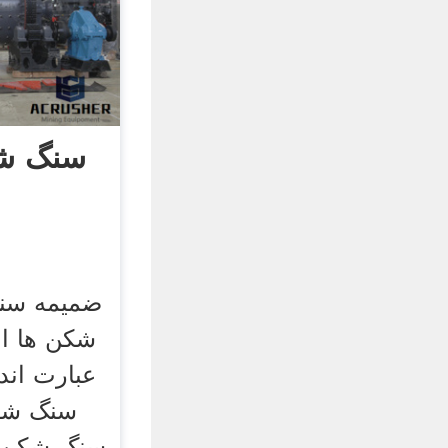
سنگ ش
ضمیمه سن
شکن ها ان
عبارت اند
سنگ شکن
سنگ شکن م