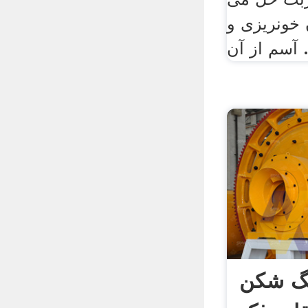
 خونریزی و
سم از آن .
گ شکن