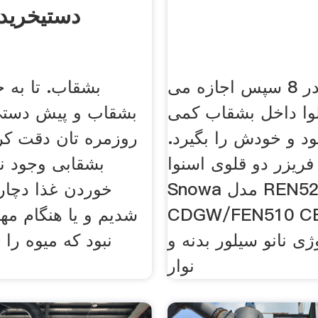
دستیخرید
آسیاب پودر 8 سپس اجازه می
بشقاب. تا به 
وا داخل بشقاب کمی
بشقاب و پیش دستی
د و خودش را بگیرد.
روزمره تان دقت کرد
فریزر دو قلوی اسنوا
بشقابی وجود ن
Snowa مدل REN520
خوردن غذا دچا
CDGW/FEN510 مجهز
شدیم و یا هنگام م
ژی نانو سیلور بدنه و
نبود که میوه را 
نوار
تعا