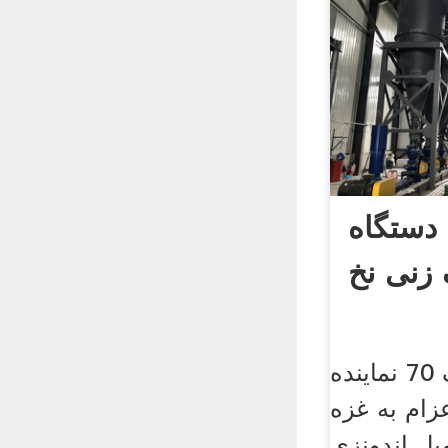
دستگاه
زنی نخ
انتفاضه هفت سنگ 70 نماینده
زام به غزه
یل اندونزی