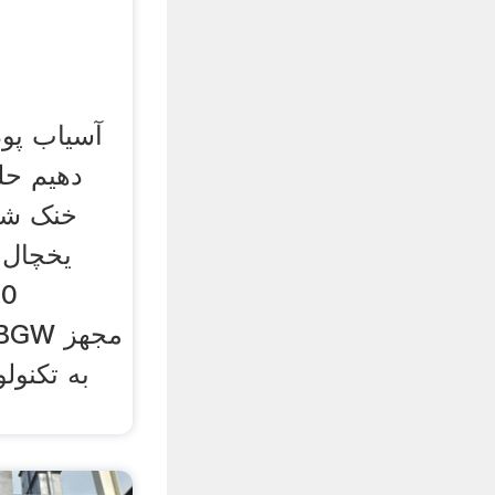
دهیم حل
خنک شو
یخچال 
 CBGW
به تکنولو