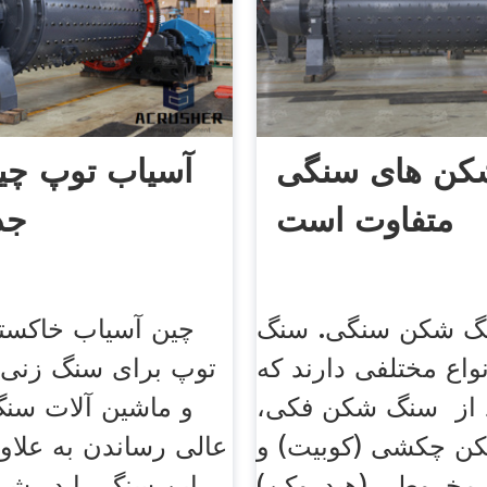
کن های سنگی
آسیاب توپ چین
متفاوت است
جد
گ شکن سنگی. سنگ
چین آسیاب خاکستر
واع مختلفی دارند که
توپ برای سنگ زنی ب
 از ‌ سنگ شکن فکی،
و ماشین آلات سنگ
 چکشی (کوبیت)‌ و
عالی رساندن به علاوه
خروطی (هیدروکن)‌
این سنگ را در ش