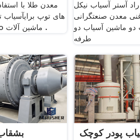
اد آستر آسیاب نیکل
معدن طلا با استفاد
نی معدن صنعتگرانی
های توپ برایآسیاب ت
دو ماشین آسیاب دو
تولید, posho ماشین آلات .
طرفه
اب پودر کوچک
بشقاب