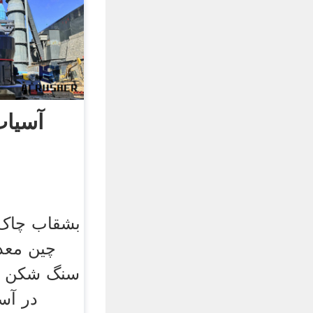
آسیاب
بشقاب چاک د
چین معد
سنگ شکن آ
در آس