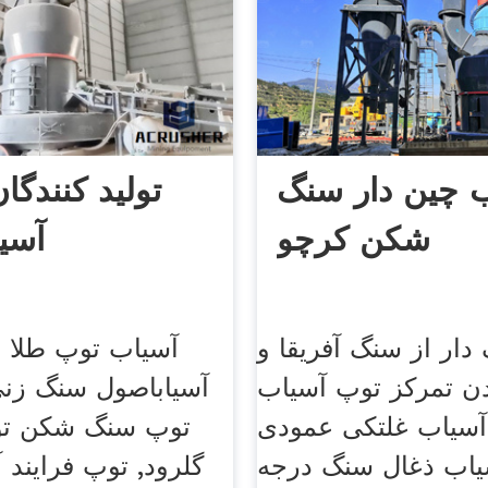
 چین دار سنگ
تولید کنندگ
شکن کرچو
آسی
ار از سنگ آفریقا و
آسیاب توپ طلا 
ن تمرکز توپ آسیاب
آسیاباصول سنگ زنی
سیاب غلتکی عمودی
توپ سنگ شکن تول
یاب ذغال سنگ درجه
گلرود, توپ فرایند