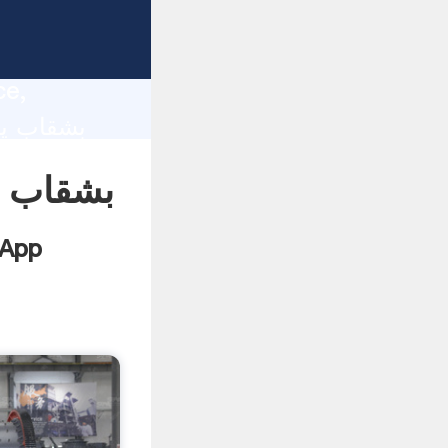
بشق
lity,
ce,
بشقاب 