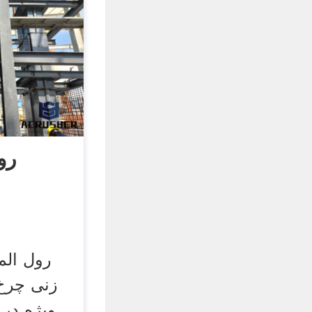
رو
رول الم
زنی چرخ 
ویژه در 