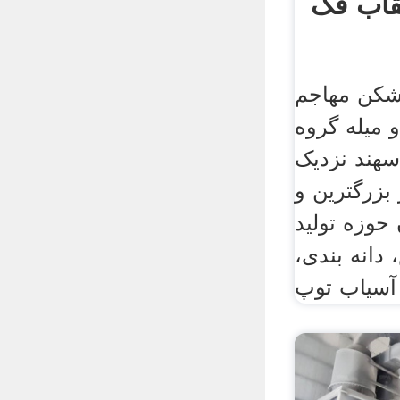
قاب فک
کن مهاجم
میله گروه
هند نزدیک
بزرگترین و
 حوزه تولید
دانه بندی،