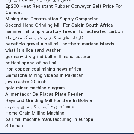
عکس های تاریخی از آسیاب های توپ
Ep200 Heat Resistant Rubber Conveyor Belt Price For
Cement
Mining And Construction Supply Companies
Second Hand Grinding Mill For Salein South Africa
hammer mill amp vibratory feeder for activated carbon
کارخانه های سنگ زنی خوب سنگ معدن طلا
beneficio gravel a ball mill northern mariana islands
what is silica sand washer
germany dry grind ball mill manufacturer
critical speed of ball mill
iron copper coal mining news africa
Gemstone Mining Videos In Pakistan
jaw crasher 20 inch
gold miner machine diagram
Alimentador De Placas Plate Feeder
Raymond Grinding Mill For Sale In Bolivia
چرخ آسیاب گلوله ای مرطوب efunda
Home Grain Milling Machine
ball mill machine manufacturing in europe
Sitemap