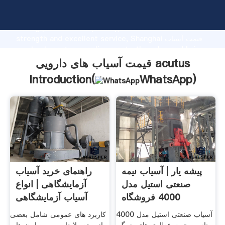
قیمت آسیاب های دارویی acutus manufacturer Grasping
strong production capability, advanced research
strength and excellent service, Shanghai قیمت آسیاب
های دارویی acutus supplier create the value and bring
values to all of customers.
قیمت آسیاب های دارویی acutus
Introduction(
WhatsApp
)
پیشه یار | آسیاب نیمه
راهنمای خرید آسیاب
صنعتی استیل مدل
آزمایشگاهی | انواع
4000 فروشگاه
آسیاب آزمایشگاهی
آسیاب صنعتی استیل مدل 4000
کاربرد های عمومی شامل بعضی