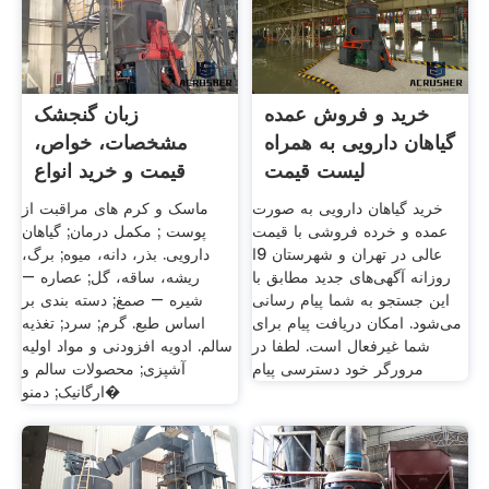
خرید و فروش عمده
زبان گنجشک
گیاهان دارویی به همراه
مشخصات، خواص،
لیست قیمت
قیمت و خرید انواع
گیاهان
خرید گیاهان دارویی به صورت
ماسک و کرم های مراقبت از
عمده و خرده فروشی با قیمت
پوست ; مکمل درمان; گیاهان
عالی در تهران و شهرستان 9ا
دارویی. بذر، دانه، میوه; برگ،
روزانه آگهی‌های جدید مطابق با
ریشه، ساقه، گل; عصاره –
این جستجو به شما پیام رسانی
شیره – صمغ; دسته بندی بر
می‌شود. امکان دریافت پیام برای
اساس طبع. گرم; سرد; تغذیه
شما غیرفعال است. لطفا در
سالم. ادویه افزودنی و مواد اولیه
مرورگر خود دسترسی پیام
آشپزی; محصولات سالم و
ارگانیک; دمنو�