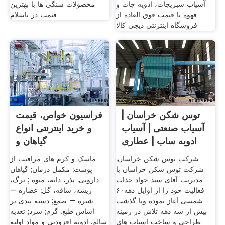
آسیاب سبزیجات، ادویه جات و
محصولات سنگی ها با بهترین
قهوه با قیمت فوق العاده از
قیمت در باسلام
فروشگاه اینترنتی دیجی کالا
توس شکن خراسان |
فراسیون خواص، قیمت
آسیاب صنعتی | آسیاب
و خرید اینترنتی انواع
ادویه ساب | عطاری
گیاهان و
شرکت توس شکن خراسان.
ماسک و کرم های مراقبت از
شرکت توس شکن خراسان با
پوست; مکمل درمان; گیاهان
مدیریت آقای سید جواد جذاب
دارویی. بذر، دانه، میوه ; برگ،
فعالیت خود را از اوایل دهه۶۰
ریشه، ساقه، گل; عصاره –
شمسی آغاز نموده وبا گذشت
شیره – صمغ; دسته بندی بر
بیش از سه دهه تلاش در زمینه
اساس طبع. گرم; سرد; تغذیه
طراحی و ساخت اسیاب های
سالم. ادویه افزودنی و مواد اولیه