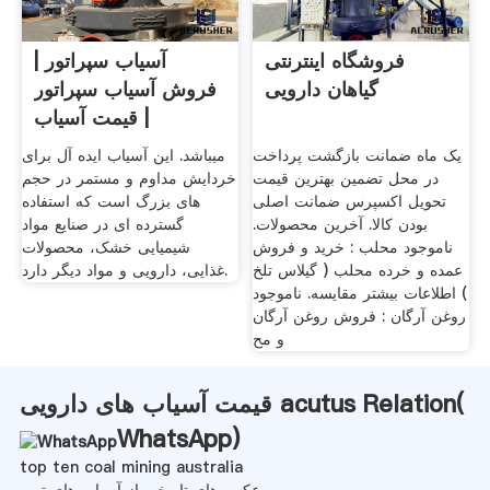
فروشگاه اینترنتی
آسیاب سپراتور |
گیاهان دارویی
فروش آسیاب سپراتور
| قیمت آسیاب
یک ماه ضمانت بازگشت پرداخت
میباشد. این آسیاب ایده آل برای
در محل تضمین بهترین قیمت
خردایش مداوم و مستمر در حجم
تحویل اکسپرس ضمانت اصلی
های بزرگ است که استفاده
بودن کالا. آخرین محصولات.
گسترده ای در صنایع مواد
ناموجود محلب : خرید و فروش
شیمیایی خشک، محصولات
عمده و خرده محلب ( گیلاس تلخ
غذایی، دارویی و مواد دیگر دارد.
) اطلاعات بیشتر مقایسه. ناموجود
روغن آرگان : فروش روغن آرگان
و مح
قیمت آسیاب های دارویی acutus Relation(
WhatsApp
)
top ten coal mining australia