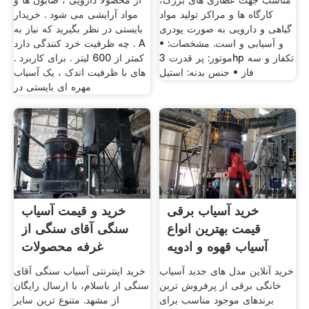
مناسب جهت عطاری های بزرگ،
از محصولا دارویی ، صابون ها و
کارگاه ها و مراکز تولید مواد
مواد آرایشی می شود . خریدار
گیاهی و دارویی به صورت پودری
بایستی در نظر بگیرید که نیاز به
و آسیابی و است. مشخصات: •
چه ظرفیت خرد کنندگی دارد . A
موتور: پر قدرت 3hp تکفاز و سه
. کمتر از 600 لیتر . برای کاربرد
فاز • جنس بدنه: استیل
های با ظرفیت اندک ، یک آسیاب
مهره ای بایستی در
خرید آسیاب برقی
خرید و قیمت آسیاب
قیمت بهترین انواع
سنگی آقای سنگی از
آسیاب قهوه و ادویه
غرفه محصولات
جات
خرید آنلاین مدل های جدید آسیاب
خرید اینترنتی آسیاب سنگی آقای
خانگی برقی از پرفروش ترین
سنگی از باسلام، با ارسال رایگان
برندهای موجود مناسب برای
از مشهد. متنوع ترین سایر