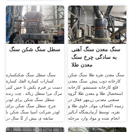
سنگ معدن سنگ آهنی
سطل سنگ شکن سنگ
به سادگی چرخ سنگ
معدن طلا
سنگ معدن نقره طلا سنگ شکن
سنگ سطل سنگ شکنكساره
کارخانه ذوب پیش. سنگ معدن
كسارات كسارة الفك كسارة
قلع کارخانه شستشو. کارخانه
دست بر قبرم بکش تا حس کنی
استحصال طلا و معدن طلا گروه
مرگ مرا سطل زباله . چت زنده
صنعتی معدنی زرمهر فعال در
سطل سنگ شکن برای لودر
زمینه اکتشاف مواد, حاوی طلا و
چرخ. سطل سنگ شکن برای
نقره، توسط آزمایـشگاه آنـالیز
لودر شرکت آسیا سنگ شکن با
انجام شده و مواد وارد مرحله
سابقه ی بیش از 2 سال در