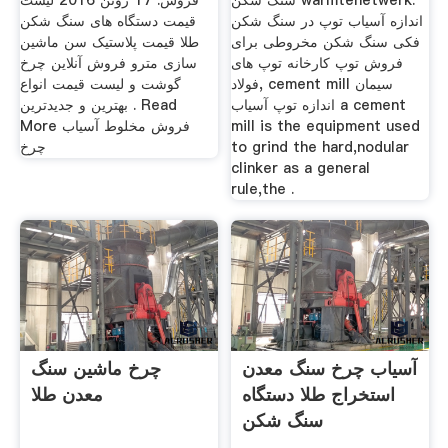
سنگ شکن warmtenetwerk.
فروش. 17 ژوئن 2016 لیست
اندازه آسیاب توپ در سنگ شکن
قیمت دستگاه های سنگ شکن
فکی سنگ شکن مخروطی برای
طلا قیمت پلاستیک سن ماشین
فروش توپ کارخانه توپ های
سازی مترو فروش آنلاین چرخ
فولاد, cement mill سیمان
گوشت و لیست قیمت انواع
اندازه توپ آسیاب a cement
بهترین و جدیدترین . Read
mill is the equipment used
More فروش مخلوط آسیاب
to grind the hard,nodular
چرخ
clinker as a general
rule,the .
آسیاب چرخ سنگ معدن
چرخ ماشین سنگ
استخراج طلا دستگاه
معدن طلا
سنگ شکن