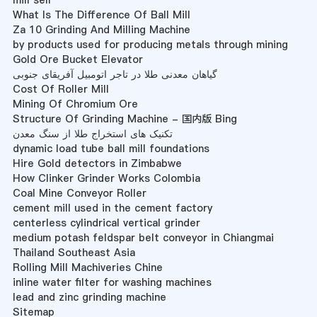
mill sell
What Is The Difference Of Ball Mill
Za 10 Grinding And Milling Machine
by products used for producing metals through mining
Gold Ore Bucket Elevator
گیاهان معدنی طلا در تاجر اتومبیل آفریقای جنوبی
Cost Of Roller Mill
Mining Of Chromium Ore
Structure Of Grinding Machine - 国内版 Bing
تکنیک های استخراج طلا از سنگ معدن
dynamic load tube ball mill foundations
Hire Gold detectors in Zimbabwe
How Clinker Grinder Works Colombia
Coal Mine Conveyor Roller
cement mill used in the cement factory
centerless cylindrical vertical grinder
medium potash feldspar belt conveyor in Chiangmai
Thailand Southeast Asia
Rolling Mill Machiveries Chine
inline water filter for washing machines
lead and zinc grinding machine
Sitemap