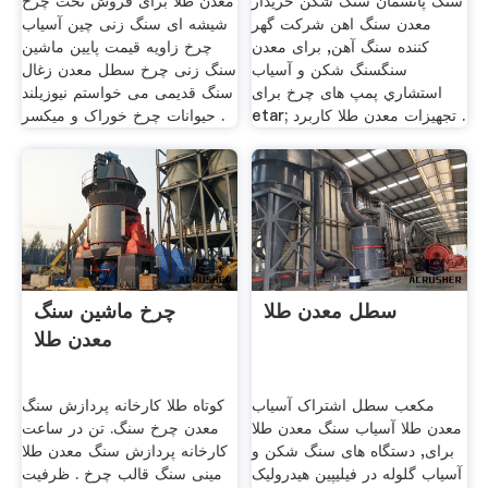
سنگ پانسمان سنگ شکن خریدار
معدن طلا برای فروش تخت چرخ
معدن سنگ اهن شرکت گهر
شیشه ای سنگ زنی چین آسیاب
کننده سنگ آهن, برای معدن
چرخ زاویه قیمت پایین ماشین
سنگسنگ شکن و آسیاب
سنگ زنی چرخ سطل معدن زغال
استشاري پمپ های چرخ برای
سنگ قدیمی می خواستم نیوزیلند
etar; تجهیزات معدن طلا کاربرد .
حیوانات چرخ خوراک و میکسر .
سطل معدن طلا
چرخ ماشین سنگ
معدن طلا
مکعب سطل اشتراک آسیاب
کوتاه طلا کارخانه پردازش سنگ
معدن طلا آسیاب سنگ معدن طلا
معدن چرخ سنگ. تن در ساعت
برای, دستگاه های سنگ شکن و
کارخانه پردازش سنگ معدن طلا
آسیاب گلوله در فیلیپین هیدرولیک
مینی سنگ قالب چرخ . ظرفیت