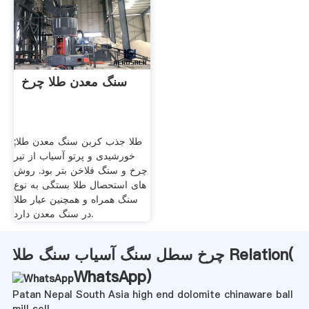
سنگ معدن طلا چرخ
طلا جذب کربن سنگ معدن طلا;
خورشیدی و پرتو آسیاب از تیر
چرخ و سنگ فلاخن بتر بود. روش
های استحصال طلا بستگی به نوع
سنگ همراه و همچنین عیار طلا
در سنگ معدن دارد.
چرخ سطل سنگ آسیاب سنگ طلا Relation(
WhatsApp
)
Patan Nepal South Asia high end dolomite chinaware ball