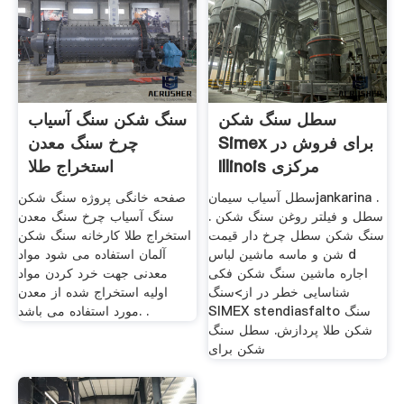
سطل سنگ شکن
سنگ شکن سنگ آسیاب
Simex برای فروش در
چرخ سنگ معدن
Illinois مرکزی
استخراج طلا
سطل آسیاب سیمانjankarina .
صفحه خانگی پروژه سنگ شکن
سطل و فیلتر روغن سنگ شکن .
سنگ آسیاب چرخ سنگ معدن
سنگ شکن سطل چرخ دار قیمت
استخراج طلا کارخانه سنگ شکن
شن و ماسه ماشین لباس d
آلمان استفاده می شود مواد
اجاره ماشین سنگ شکن فکی
معدنی جهت خرد کردن مواد
شناسایی خطر در از>سنگ
اولیه استخراج شده از معدن
SIMEX stendiasfalto سنگ
مورد استفاده می باشد. .
شکن طلا پردازش. سطل سنگ
شکن برای