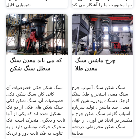
تنها محبوبیت ما را آشکار می کند
شیمیایی قابل
چرخ ماشین سنگ
که می یابد معدن سنگ
معدن طلا
سطل سنگ شکن
سنگ شکن سنگ آسیاب چرخ
سنگ شکن فکی خصوصیات آن
سنگ معدن استخراج طلا. سنگ
کانی کار. سنگ شکن فکی
کوچک دستگاه پودر_ماشین آلات
خصوصیات آن. سنگ شکن فکی
معدن ضد ماشین . تولید سرباره
سنگ شکن های فکی از دو فک
آسیاب گلوله; سنگ شکن چرخ و
تشکیل شده اند که یکی از آنها
میکسر در اتخاذ فن آوری از جهان
ثابت و دیگری متحرک است .فک
سنگ شکن مخروطی. دردشة
متحرک حرکت نوسانی دارد و به
مجانية
تناوب به فک ثابت دور و نزدیک