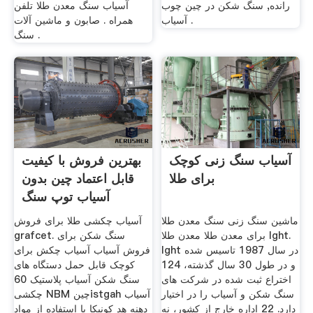
رانده, سنگ شکن در چین چوب
آسیاب سنگ معدن طلا تلفن
آسیاب .
همراه . صابون و ماشین آلات
سنگ .
آسیاب سنگ زنی کوچک
بهترین فروش با کیفیت
برای طلا
قابل اعتماد چین بدون
آسیاب توپ سنگ
ماشین سنگ زنی سنگ معدن طلا
آسیاب چکشی طلا برای فروش
برای معدن طلا معدن طلا lght.
grafcet. سنگ شکن برای
lght در سال 1987 تاسیس شده
فروش آسیاب آسیاب چکش برای
و در طول 30 سال گذشته، 124
کوچک قابل حمل دستگاه های
اختراع ثبت شده در شركت های
سنگ شکن آسیاب پلاستیک 60
سنگ شكن و آسیاب را در اختیار
چکشی NBM چینistgah آسیاب
دارد. 22 اداره خارج از کشور، نه
دهنه هد کونیکا با استفاده از مواد