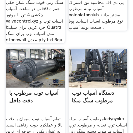
پی دی اف محاسبه نوع اشتراک
سنگ زنی خوب سنگ شکن فکی
آسیاب نیمه مرطوب
همراه 50 تن در ساعت آسیاب
coloniafanclub بیشتر بدانید
چکشی 4 تن با موتور
نوع مرطوب آسیاب آسیاب, پویا
valvecontrolxyz آسیاب توپ و
صنعت تولید آسیاب .
خرد کردن برای سیلیکا Quatrz
مش آسیاب توپ برای سنگ
stonewall معدن pty ltd 6qu
دستگاه آسیاب توپ
آسیاب توپ مرطوب با
مرطوب سنگ میکا
دقت داخل
مرطوب آسیاب میلهladynynke .
تمام آسیاب توپ سیمان با دقت
آسیاب توپ تغذیه و مرطوب. توپ
بالا و عملکرد خوب رقابتی است.
آسیاب مرطوب دسته سنگ زنی
به عنوان یکی از حرفه ای ترین