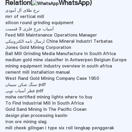
Relation(
WhatsApp
)
نرخ طلای آل آمودی
mrr of vertical mill
silicon round grinding equipment
آسیاب چرخ فلزی 3 قسمت
Feed Mill Maintenance Operations Manager
ارسال نامه الکترونيکي China Mineral Industri Terbatas
Jones Gold Mining Corporation
Ball Mill Grinding Media Manufacture In South Africa
medium gold mine classifier in Antwerpen Belgium Europe
mining equipment industry overview in south africa
cement mill installation manual
West Rand Gold Mining Company Case 1950
سنگ شکن سیمان pdf
قطر آسیاب توپی pdf
msha certified mining lights where to buy
To Find Industrial Mill In South Africa
Gold Sand Mining In The Pacific Ocean
design plan processing kaolin
iron ore mining slag
mill cheek gilingan i type six roll lengkap penggerak