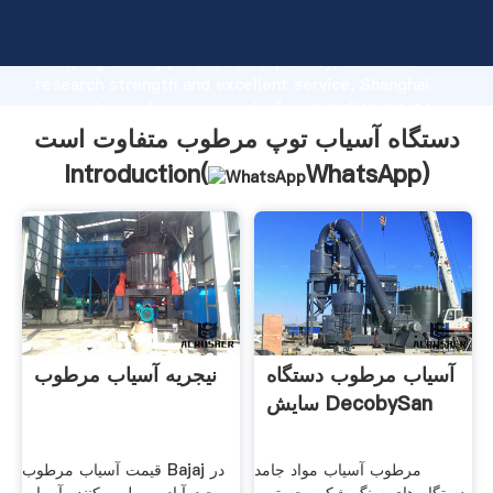
دستگاه آسیاب توپ مرطوب متفاوت است manufacturer
Grasping strong production capability, advanced
research strength and excellent service, Shanghai
دستگاه آسیاب توپ مرطوب متفاوت است supplier create
the value and bring values to all of customers.
دستگاه آسیاب توپ مرطوب متفاوت است
Introduction(
WhatsApp
)
آسیاب مرطوب دستگاه
نیجریه آسیاب مرطوب
سایش DecobySan
مرطوب آسیاب مواد جامد
قیمت آسیاب مرطوب Bajaj در