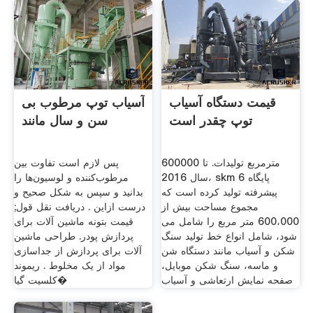
قیمت دستگاه آسیاب
آسیاب توپ مرطوب بی
توپ چقدر است
سن و سال مانند
600000 مترمربع تولیدات. تا
پس لازم است تفاوت بین
سال 2016، skm 6 پایگاه
مرطوب‌کننده و لوسیون‌ها را
پیشرفته تولید کرده است که
بدانید و سپس به شکل صحیح و
مجموع مساحت بیش از
درست ازاین . دریافت نقل قول;
600،000 متر مربع را شامل می
قیمت بتونه ماشین آلات برای
شود، شامل انواع خط تولید سنگ
پردازش پودر. طراحی ماشین
شکن و آسیاب مانند دستگاه شن
آلات برای پردازش از جداسازی
و ماسه، سنگ شکن موبایل،
مواد از یک مخلوط . ریموند
صفحه نمایش ارتعاشی و آسیاب
کلسیت گیا�