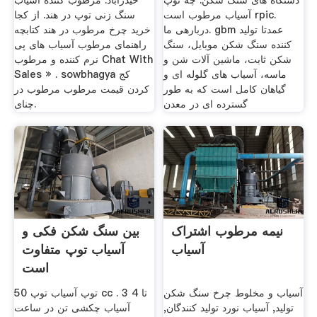
دستگاه های سنگ شکن. چه توپ
حیدرآباد. مرطوب کننده آسیاب
آسیاب مرطوب است rpic.
سنگ زنی توپ در هند. از کجا
دربارهی ما. gbm عمدتا تولید
خرید چرخ مرطوب در هند کتابچه
کننده سنگ شکن موبایل، سنگ
راهنمای مرطوب آسیاب های پی
شکن ثابت، ماشین آلات شن و
نرم کننده و مرطوب Chat With
ماسه، آسیاب های گلوله ای و
Sales » . sowbhagya کج
گیاهان کامل است که به طور
کردن قیمت مرطوب مرطوب در
گسترده ای در معدن
چنای.
نیمه مرطوب اشتراک
بین سنگ شکن فکی و
آسیاب
آسیاب توپ متفاوت
است
آسیاب و مخلوط چرخ سنگ شکن
توپ آسیاب توپ 50 cc . 3 تا 4
تولید, آسیاب نورد تولید کنندگان,
آسیاب چکشی تن در ساعت