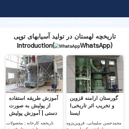
تاریخچه لهستان در تولید آسیابهای توپی manufacturer
Grasping strong production capability, advanced
research strength and excellent service, Shanghai
تاریخچه لهستان در تولید آسیابهای توپی supplier create the
value and bring values to all of customers.
تاریخچه لهستان در تولید آسیابهای توپی
Introduction(
WhatsApp
)
گورستان ارامنه قزوین
آموزش طریقه استفاده
و تخریب اثر تاریخی!
از پولیش به صورت
ایسنا
دستی | آموزش پولیش
ها
محمدحسن سلیمانی، قزوین‌پژوه
تاریخچه کارخانه ; محصولات.