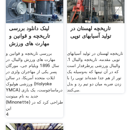
تاریخچه لهستان در
لینک دانلود بررسی
تولید آسیابهای توپی
تاریخچه و قوانین و
مهارت های ورزش
تاریخچه لهستان در تولید آسیابهای
بررسی تاریخچه و قوانین و
توپی مقدمه. تاریخچه والیبال 1.
مهارت های ورزش والیبال. در
والیبال ورزشی پرطرفدار است
سال 1895 ویلیام جی، مورگان
که در آن تیمها که به‌وسیله یک
پسر یکی از مهاجران ولزی در
تور از هم جدا شده‌اند توپی را با
ایلات متحده آمریکا، در سالن
زدن ضربه میان دو تیم رد و بدل
ورزشی هولیوک (Holyoke
می‌کنند.
YMCA) درماساچوست، یک بازی
جدید به نام مینونت
(Minonette) طراحی کرد که در
این
4