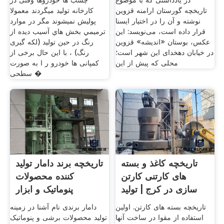
در یادداشتی که با موضوع
چسب ها خودروها وقتی در
تاریخچه گورستان ارامنه قزوین
کارخانه تولید میگردند معمولا
نوشته و آن را در اختیار ایسنا
پولیش نمیشوند مگر در موارد
قرار داده است، می‌نویسد: این
ترميمي بخش هاي آسيب ديده از
عکس، بوستان «اندیشه» قزوین
رنگ در حین تولید (لکه گیری
در خیابان دهخدای این شهر است؛
رنگ) ، با این حال برخی از
محلی که پیش از این
کمپانی ها خودرو ر ا به صورت
سطحی �
تاریخچه کاغذ و بسته
تاریخچه برند دامار تولید
های کارتنی کارتن
کننده محصولات
سازی در کرج | تولید
پنوماتیک و ابزار
تاریخچه بسته های کارتن. اولین
دامار برندی نام آشنا در زمینه
استفاده از مقوا در ساخت آنها
تولید محصولات برشی و پنوماتیک