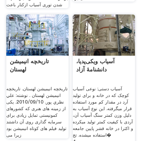
شدن توری آسیاب ازکنار باعث
آسیاب ویکی‌پدیا،
تاریخچه انيميشن
دانشنامهٔ آزاد
لهستان
آسیاب دستی: نوعی آسیاب
تاریخچه انيميشن لهستان. تاریخچه
کوچک که در خانه و برای تولید
انيميشن لهستان . نوشته: علي
آرد در مقدار کم مورد استفاده
نظري پور. 2010/09/10. یکی
قرار میگرفته. این نوع آسیاب به
از زمینه های هنری که کشورهای
دلیل وزن کمتر سنگ آسیاب آن،
کمونیستی تمایل زیادی برای
آردی با کیفیت کمتر تولید میکرده
سرمایه گذاری روی آن داشتند
و اکثرا در خانه قشر پایین جامعه
تولید فیلم های کوتاه انیمیشن بود
استفاده میشده. تج�
زیرا می