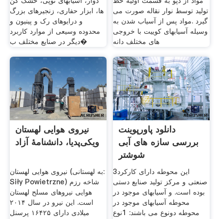
مواد از دپو به قسمت اولیه خط
دوار، آسیابهای توپی، خشک کن
تولید توسط نوار نقاله صورت می
ها، ابزار حفاری، زنجیرهای بزرگ
گیرد .مواد پس از آسیاب شدن به
و درایوهای رک و پینیون و
وسیله آسیابهای کوییت با خروجی
محدوده وسیعی از موارد کاربرد
های مختلف دانه
ديگر در صنایع مختلف ب�
دانلود پاورپوینت
نیروی هوایی لهستان
بررسی سازه های آبی
ویکی‌پدیا، دانشنامهٔ آزاد
شوشتر
3این محوطه دارای کارکرد
نیروی هوایی لهستان (به لهستانی:
صنعتی و مرکز تولید صنایع دستی
Siły Powietrzne) شاخه رزم
بوده است. و آسیابهای موجود در
هوایی نیروهای مسلح لهستان
محوطه آسیابهای موجود در
است. این نیرو در سال ۲۰۱۴
محوطه دونوع می باشند: 1نوع
میلادی دارای ۱۶۴۲۵ پرسنل