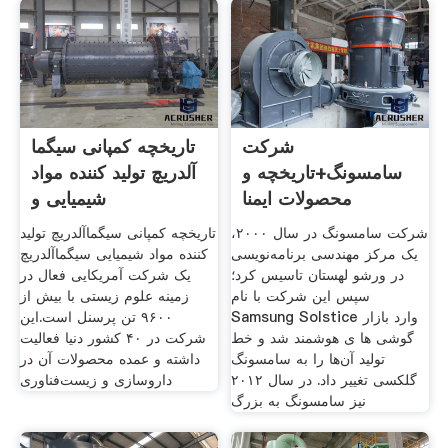
شرکت
تاریخچه کمپانی سیگما
سامسونگ+تاریخچه و
آلدریچ تولید کننده مواد
محصولات ایمنا
شیمیایی و
شرکت سامسونگ در سال ۲۰۰۰،
تاریخچه کمپانی سیگماآلدریچ تولید
یک مرکز مهندسی برنامه‌نویسی
کننده مواد شیمیایی سیگماآلدریچ
در ورشو لهستان تاسیس کرد؛
یک شرکت آمریکایی فعال در
سپس این شرکت با نام
زمینه علوم زیستی با بیش از
Samsung Solstice وارد بازار
۹۶۰۰ تن پرسنل است.این
گوشی ها ی هوشمند شد و خط
شرکت در ۴۰ کشور دنیا فعالیت
تولید آن‌ها را به سامسونگ
داشته و عمده محصولات آن در
گلکسی تغییر داد. در سال ۲۰۱۲
داروسازی و زیست‌فناوری
نیز سامسونگ به بزرگ