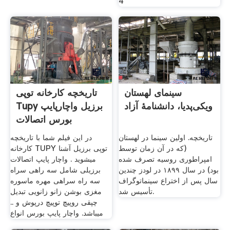
4
سینمای لهستان
تاریخچه کارخانه توپی
ویکی‌پدیا، دانشنامهٔ آزاد
Tupy برزیل واچارپایپ
بورس اتصالات
تاریخچه. اولین سینما در لهستان
در این فیلم شما با تاریخچه
(که در آن زمان توسط
کارخانه TUPY توپی برزیل آشنا
امپراطوری روسیه تصرف شده
میشوید . واچار پایپ اتصالات
بود) در سال ۱۸۹۹ در لودز چندین
برزیلی شامل سه راهی سراه
سال پس از اختراع سینماتوگراف
سه راه سراهی مهره ماسوره
تأسیس شد.
مغزی بوشن زانو زانویی تبدیل
چپقی روپیچ توپیچ درپوش و ..
میباشد. واچار پایپ بورس انواع