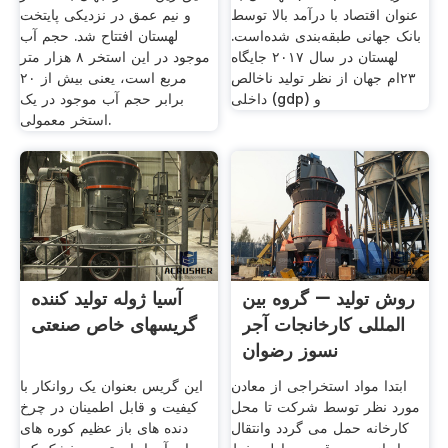
عنوان اقتصاد با درآمد بالا توسط
و نیم عمق در نزدیکی پایتخت
بانک جهانی طبقه‌بندی شده‌است.
لهستان افتتاح شد. حجم آب
لهستان در سال ۲۰۱۷ جایگاه
موجود در این استخر ۸ هزار متر
۲۳ام جهان از نظر تولید ناخالص
مربع است، یعنی بیش از ۲۰
داخلی (gdp) و
برابر حجم آب موجود در یک
استخر معمولی.
روش تولید – گروه بین
آسیا ژوله تولید کننده
المللی کارخانجات آجر
گریسهای خاص صنعتی
نسوز رضوان
ابتدا مواد استخراجی از معادن
این گریس بعنوان یک روانکار با
مورد نظر توسط شرکت تا محل
کیفیت و قابل اطمینان در چرخ
کارخانه حمل می گردد وانتقال
دنده های باز عظیم کوره های