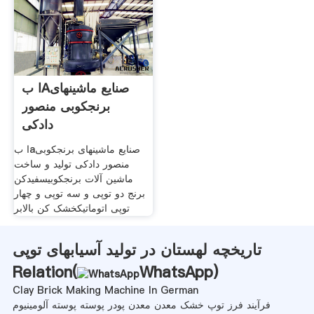
ا بAصنایع ماشینهای
برنجکوبی منصور
دادکی
ا بaصنایع ماشینهای برنجکوبی
منصور دادکی تولید و ساخت
ماشین آلات برنجکوبیسفیدکن
برنج دو توپی و سه توپی و چهار
توپی اتوماتیکخشک کن بالابر
تاریخچه لهستان در تولید آسیابهای توپی
Relation(
WhatsApp
)
Clay Brick Making Machine In German
فرآیند فرز توپ خشک معدن معدن پودر پوسته پوسته آلومینیوم