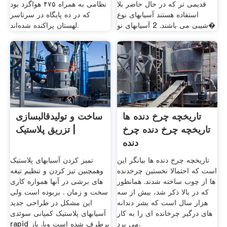
قدیمی تر که در حال حاضر بلا
نظامی به همراه ۴۷۵ هواگرد بود
استفاده هستند آسیابهای نوع
که در ده پایگاه در سرتاسر
شیبی می باشند. 2 آسیابهای نو�
لهستان پراکنده شده‌اند.
تاریخچه چرخ دنده ها
ساخت و تولیدقالبسازی
تاریخچه چرخ دنده چرخ
| تزریق پلاستیک
دنده
تاریخچه چرخ دنده ها بیانگر این
تمیز کردن آسیابهای پلاستیک
است که احتمالا نخستین چرخدنده
وهمچنین تیز کردن و تنظیم تیغه
ها از چوب ساخته شدند. همانطور
های برشی در آنها همواره کاری
که در بالا ذکر شد، بیش از سه
سخت و زمان . بربوده است ولی
هزار سال است که بشر دندانه
این مشکل در طراحی جدید
های درگیر چرخانده ای را به کار
آسیابهای پلاستیک کمپانی سوئدی
می برد.
rapid برطرف شده است وبا. باز