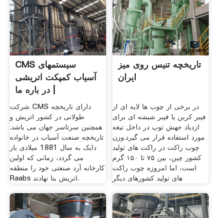
تاریخچه تنیس روی میز
CMS سیستمهای
ایران
آسیاب کمپکت اتریشی
| در باره ما
در برخی از چوب ها لایه ای از
شرکت CMS دارای تاریخچه
فیبر کربن یا فیبر شیشه ای برای
طولانی در کشور اتریش و
ازدیاد جهش توپ در داخل تیغه
همچنین سرتاسر جهان می باشد.
مورد استفاده قرار می گیرد.وزن
تاریخچه صنعت آسیاب در خانواده
چوب راکت در راکت های تولید
دایک به سال 1881 میلادی باز
کشور چین، بین ۷۵ تا ۱۵۰ گرم
می گردد، زمانی که اولین
است، اما امروزه چوب راکت
کارخانه آرد صنعتی خود را منطقه
های تولید کشورهای دیگر
Raabs اتریش بنا نهادند.