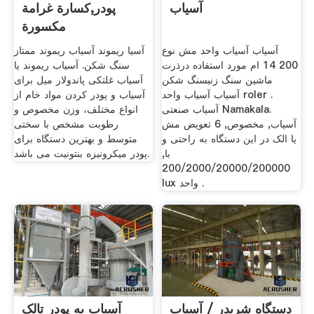
آسیاب
پودر,كسارة غرامة
مكسورة
آسیاب آسیاب واحد مش نوع
آسیا ریموند آسیاب ریموند ممتاز
200 14 ام مورد استفاده درذرت
سنگ شکن. آسیاب ریموند یا
ماشین سنگ زنیسنگ شکن
آسیاب غلتکی پاندولار میل برای
آسیاب آسیاب واحد roler .
آسياب و پودر كردن مواد خام از
آسیاب صنعتی Namakala.
انواع مختلف، وزن مخصوص و
آسیاب, مخصوص, 6 تعویض مش
رطوبت مشخص با سختی
یا الک در این دستگاه به راحتی و
متوسط و بهترين دستگاه برای
با,
پودر میکرونیزه بنتونیت می باشد.
200/2000/20000/200000
lux واحد .
دستگاه شریدر / آسیاب
آسیاب به پودر تالک