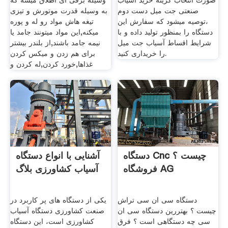
صورت انتخاب گزینه خرید آسیاب
وسیله برقی ای اطلاق میشه که
صنعتی جت میل دست دوم
به وسیله قدرت موتورش و تیزی
،توصیه میشود که سفارش این
تیغه هاش مواد رو له و پوره
دستگاه را بمنظور تولید داده و با
میکنه,این مواد میتونند جامد یا
شرایط اقساط آسیاب جت میل
نیمه جامد باشند,از بلندر بیشتر
را خریداری کنید.
برای هم زدن و میکس کردن
غذاها,خورد کردن,له کردن و
دستگاه Cnc چیست ؟
آشنایی با انواع دستگاه
فروشگاه AG
آسیاب کشاورزی بلاگ
دستگاه سی ان سی تراش
یکی از دستگاه های پر کاربرد در
چیست ؟ بهتررین دستگاه سی ان
صنعت کشاورزی دستگاه آسیاب
سی چه دستگاهی است ؟ فرق
کشاورزی است، این دستگاه