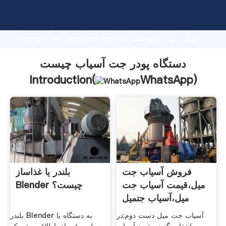
دستگاه پودر جت آسیاب چیست manufacturer Grasping
strong production capability, advanced research
strength and excellent service, Shanghai دستگاه پودر
جت آسیاب چیست supplier create the value and bring
values to all of customers.
دستگاه پودر جت آسیاب چیست
Introduction(
WhatsApp
)
فروش آسیاب جت
بلندر یا غذاساز
میل،قیمت آسیاب جت
Blender چیست؟
میل،آسیاب جتمیل
Eforosh
آسیاب جت میل دست دوم:در
بلندر Blender به دستگاه یا