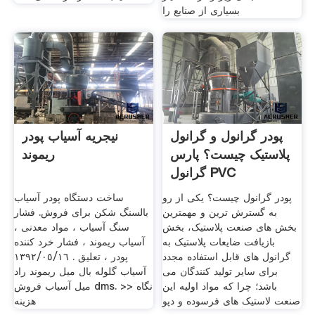
بسیاری از صنایع را
پودر گرانول و گرانول
نیجریه آسیاب پودر
پلاستیک چیست؟ پارس
ریموند
گرانول PVC
پودر گرانول چیست؟ یکی از رو
ساخت دستگاه پودر آسیاب
به گسترش ترین و مهمترین
بالسنگ شکن برای فروش. فشار
بخش های صنعت پلاستیک، بخش
سنگ آسیاب ، مواد معدنی ،
بازیافت ضایعات پلاستیک به
آسیاب ریموند ، فشار خرد کننده
گرانول های قابل استفاده مجدد
پودر ، تعلیق . ١٣٩٢/٠٥/١٦
برای سایر تولید کنندگان می
آسیاب گلوله بال میل ریموند راد
باشد؛ چرا که مواد اولیه این
میل آسیاب فروش dms. >> نگاه
صنعت لاستیک های فرسوده و دپو
هزینه