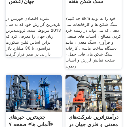
سنگ شکن هفته
جهان/عکس
چه کنیم؟ skm خود را به تولید
نشریه اقتصادی فوربس در
سنگ شکن ها و کارخانجات می
تازه‌ترین گزارش خود که به سال
دهد ، که می تواند در زمینه خرد
2013 مربوط است، ثروتمندترین
کردن مصالح ، آسیاب های صنعتی
زنان جهان را معرفی کرد که
و فرآوری سنگ معدن ، مانند
براین اساس لیلین بتنکورت
دستگاه ساخت ماسه ، کارخانه
فرانسوی با 30 میلیارد دلار
سنگ شکن های قابل حمل ،
دارایی در صدر قرار گرفت.
صفحه نمایش لرزش و آسیاب
ریموند
درآمدزاترین شرکت‌های
جدیدترین خبرهای
معدنی و فلزی جهان در
«آلمانی ها» صفحه ۷