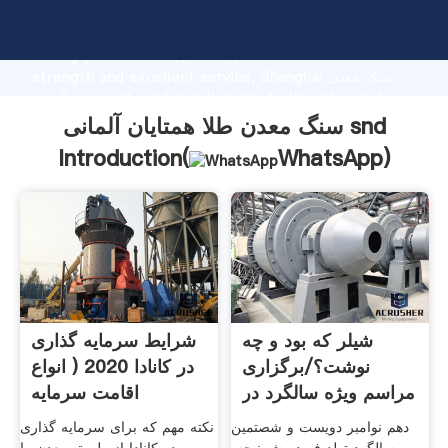
سنگ معدن طلا همتایان آلمانی snd manufacturer Grasping
strong production capability, advanced research
strength and excellent service, Shanghai سنگ معدن
طلا همتایان آلمانی snd supplier create the value and
bring values to all of customers.
سنگ معدن طلا همتایان آلمانی snd
Introduction(
WhatsApp
)
شیلر که بود و چه
شرایط سرمایه گذاری
نوشت؟/برگزاری
در کانادا 2020 (‌ انواع
مراسم ویژه سالگرد در
اقامت سرمایه
ینا
دهم نوامبر دویست و شصتمین
نکته مهم که برای سرمایه گذاری