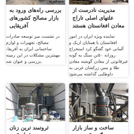
مدیریت نادرست از
بررسی راه‌های ورود به
علتهای اصلی تاراج
بازار مصالح کشور‌های
معادن افغانستان هستند
آفریقایی
نماینده ویژه ایران در امور
در نشست میز توسعه صادرات
افغانستان با همتایان ازبک و
مصالح، تجهیزات و لوازم
آلمانی خود گفتگو کرد استخراج
ساختمانی ایران به آفریقا،
روزانه ۵۰تن سنگ به گونه
مهمترین مشکلات در این زمینه
غیرقانونی از معادن گوشته معادن
بررسی و عنوان شد.
طلا و مس زرکشان غزنی به
داوطلبی گذاشته می‌شود
ساخت و ساز بازار
ثروتمند ترین زنان