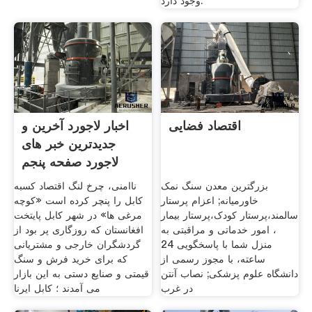
وجود دارد.
اقتصاد فضایی
اخبار لاجورد آخرین و
جدیدترین خبر های
لاجورد صفحه پنجم
بزرگترین معدن سنگ نمک
ناامنی، چرخ لنگ اقتصاد کسبه
خاورمیانه; اعزام پرستار
کابل را پنچر کرده است «کوچه
سالمند،پرستار کودک،پرستار بیمار
مرغی ها» در شهر کابل پایتخت
، امور خدماتی و مراقبتی به
افغانستان که روزگاری پر بود از
منزل شما با پاسخگویی 24
گردشگران خارجی و مشتریانی
ساعته، با مجوز رسمی از
که برای خرید فرش و سنگ
دانشگاه علوم پزشکی; نصاب آنتن
قیمتی و صنایع دستی به این بازار
در غرب
می آمدند ؛ کابل ایرنا