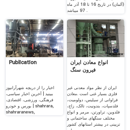
(آلمان) در تاریخ 16 تا 18 آذر ماه
97 میباشد .
انواع معادن ايران
Publication
فیرون سنگ
ایران از نظر مواد معدنى غیر
اخبار را از دریچه شهرآرانیوز
فلزى بسیار غنى است .معادن
ببینید | آخرین اخبار سیاسی،
فراوانى از سیلیس، دولومیت،
فرهنگی، ورزشی، اقتصادی،
فلدسپات، بندونیت، تالک، زاج،
بورس و خودرو | shahrara,
فلدوین، تراورتن، مرمر و انواع
shahraranews,
مختلف سنگهاى ساختمانى و
تزیینى در بیشتر استانهاى کشور