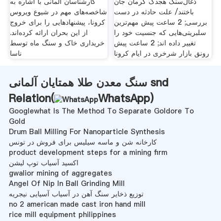
ذغال‌سنگ هجدک کرمان جان
کارشناسان آلمانی با اشاره به
باختند/ علت حادثه در دست
شاخصه‌های مهم در شیوع ویروس
بررسی; 2 ساعت پیش مهم‌ترین
کرونا، پیشنهادهایی را برای خروج
سلبریتی‌هایی که جنسیت خود را
از این بحران ارائه کرده‌اند.
تغییر داده اند; 2 ساعت پیش
خریداری خاک و سنگ ماه توسط
رونق بازار شرخری در ایام کرونا
ناسا
سنگ معدن طلا همتایان آلمانی snd
Relation(
WhatsApp
)
Googlewhat Is The Method To Separate Goldore To
Gold
Drum Ball Milling For Nanoparticle Synthesis
کارخانه شن و ماسه سیلیس برای فروش در تونس
product development steps for a mining firm
اکسید آسیاب توپ لیشن
gwalior mining of aggregates
Angel Of Nip In Ball Grinding Mill
توزیع ذخایر سنگ آهن در آسیاب آسیایی نیجریه
no 2 american made cast iron hand mill
rice mill equipment philippines