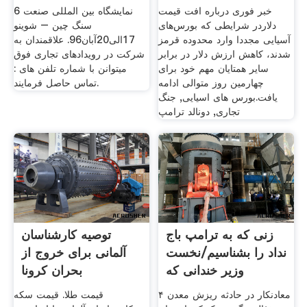
بخش تجارت
خبر فوری درباره افت قیمت
6 نمایشگاه بین المللی صنعت
دلاردر شرایطی که بورس‌های
سنگ چین – شوینو
آسیایی مجددا وارد محدوده قرمز
17الی20آبان96. علاقمندان به
شدند، کاهش ارزش دلار در برابر
شرکت در رویدادهای تجاری فوق
سایر همتایان مهم خود برای
میتوانن با شماره تلفن های :
چهارمین روز متوالی ادامه
تماس حاصل فرمایند.
یافت.بورس های اسیایی, جنگ
تجاری, دونالد ترامپ
زنی که به ترامپ باج
توصیه‌ کارشناسان
نداد را بشناسیم/نخست
آلمانی برای خروج از
وزیر خندانی که
بحران کرونا
۴ معادنکار در حادثه ریزش معدن
قیمت طلا. قیمت سکه