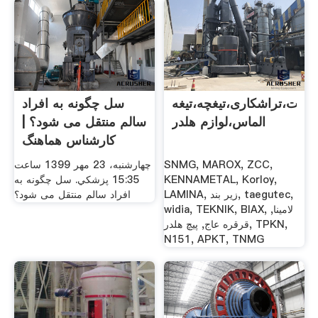
نسرت،تراشکاری،تیغچه،تیغه
سل چگونه به افراد
الماس،لوازم هلدر
سالم منتقل می شود؟ |
کارشناس هماهنگ
SNMG, MAROX, ZCC,
چهارشنبه، 23 مهر 1399 ساعت
KENNAMETAL, Korloy,
15:35 پزشكي. سل چگونه به
LAMINA, زیر بند, taegutec,
افراد سالم منتقل می شود؟
widia, TEKNIK, BIAX, لامینا,
قرقره عاج, پیچ هلدر, TPKN,
N151, APKT, TNMG