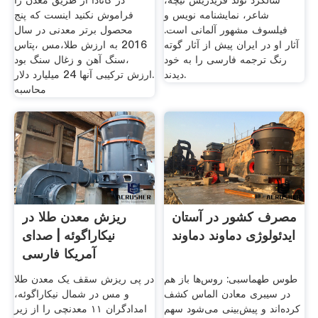
سالگرد تولد فریدریش نیچه،
در کانادا از طریق معدن را
شاعر، نمایشنامه نویس و
فراموش نکنید اینست که پنج
فیلسوف مشهور آلمانی است.
محصول برتر معدنی در سال
آثار او در ایران پیش از آثار گوته
2016 به ارزش طلا،مس ،پتاس
رنگ ترجمه فارسی را به خود
،سنگ آهن و زغال سنگ بود
دیدند.
.ارزش ترکیبی آنها 24 میلیارد دلار
محاسبه
مصرف کشور در آستان
ریزش معدن طلا در
ایدئولوژی دماوند دماوند
نیکاراگوئه | صدای
آمریکا فارسی
طوس طهماسبی: روس‌ها باز هم
در پی ریزش سقف یک معدن طلا
در سیبری معادن الماس کشف
و مس در شمال نیکاراگوئه،
کرده‌اند و پیش‌بینی می‌شود سهم
امدادگران ۱۱ معدنچی را از زیر