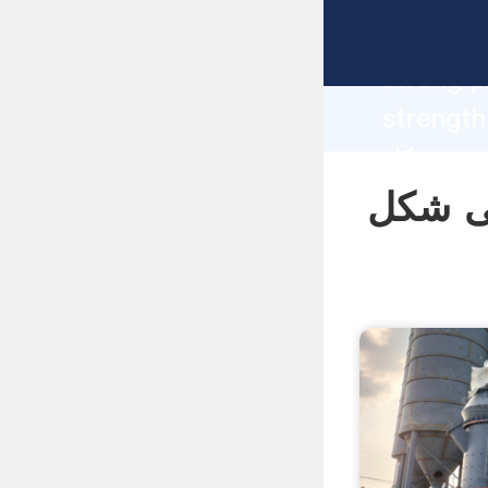
manufacturer Gr
strong p
سولفوناتور
supplier create the value a
values t