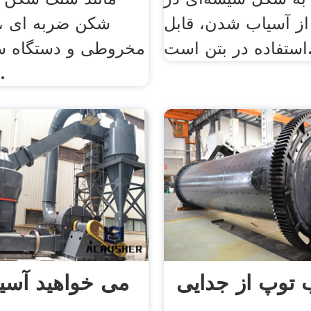
ز آسیاب شدن‌، قابل
شکن ضربه ای ،
ت. .
مخروطی و دستگاه س
را ارائه دهد.
 توپ از جدایی
می خواهید آسی