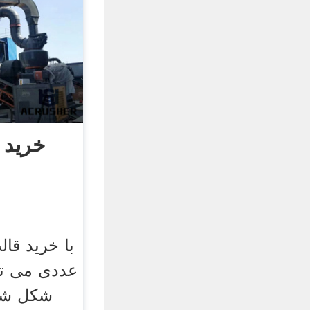
خرید 
عددی می توا
شکل شمع