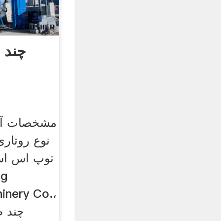
چند 
مشخصات آسی
نوع روتار
inery Co.،