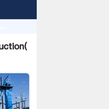
h
سولفوناتور آسیاب تو