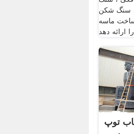
 سنگ شکن
اخت ماسه
اب توپ