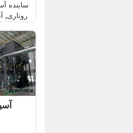
ساینده آ
روتاری, آ
آسی