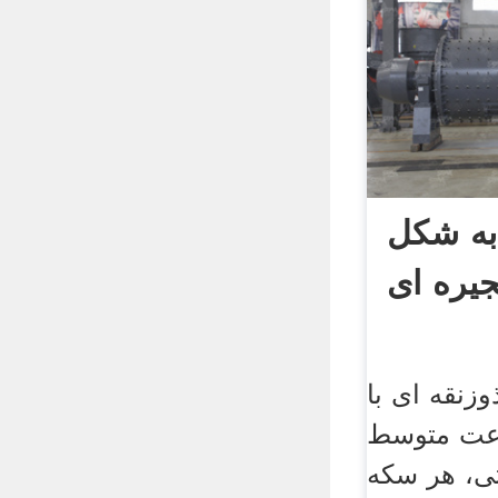
به شکل
جیره ای
زنقه ای با
متوسط mtm; در
تی، هر سکه