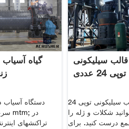
قالب سیلیکونی
گیاه آسیاب 
توپی 24 عددی
زن
با خرید قالب سیلیکونی توپی 24
دستگاه آسیاب ذو
نید شکلات و ژله را
سرعت 
 درست کنید. برای
تراکنشهای اینترن