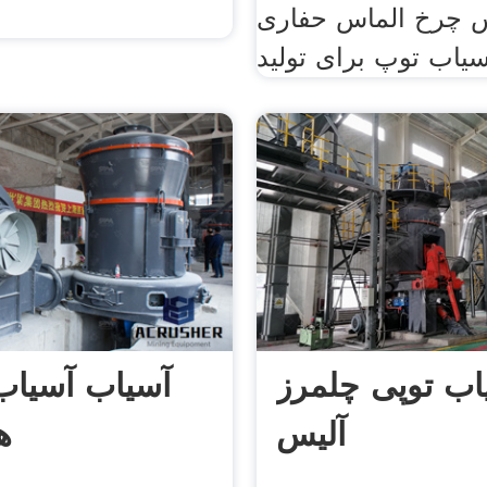
س چرخ الماس حفاری
سیاب توپ برای تولید
اب توپی چلمرز
آسیاب آسیاب
آلیس
ه