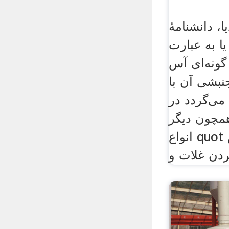
، دانشنامهٔ
یا به عبارت
گونه‌ای آس
نبشی آن با
می‌گردد در
همچون دیگر
انواع quot آس quot برای آرد
ردن غلات و