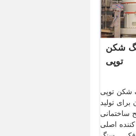
گ شکن
توپی
شکن توپی
برای تولید
ختمانی ، SKM می
کننده اصلی
فکی ، سنگ