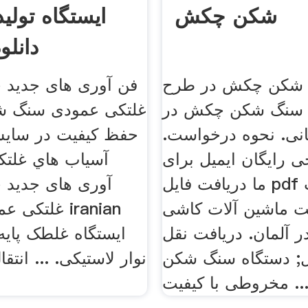
شکن چکش
ایستگاه تولی
دانلو
 شکن چکش در طرح
فن آوری های جدید ج
 سنگ شکن چکش در
غلتکی عمودی سنگ 
نی. نحوه درخواست.
حفظ كيفيت در سايش
 رایگان ایمیل برای
آسياب هاي غلتك
ما دریافت فایل pdf کارخانجات
آوری های جدید 
ت ماشین آلات کاشی
غلتکی عمودی,
ر آلمان. دریافت نقل
; دستگاه سنگ شکن
نوار لاستیکی. ... انتق
خروطی با کیفیت ...