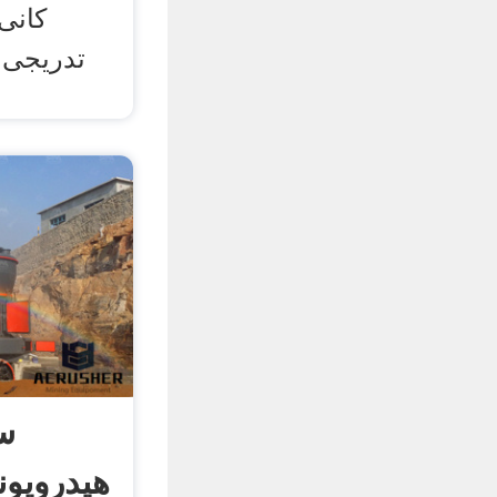
کانی
تدریجی 
سی
هیدروپون