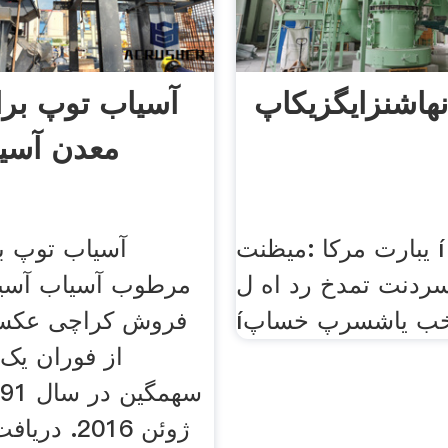
آسیاب توپ بر
معدن آسی
م
یبارت مرکا :میظنت í هیت
آسیاب توپ 
ردنت تمدخ رد اه ل íکلم :ل
مرطوب آسیاب آسیا
خب یاشسرپ خساپ
فروش کراچی عکسی
از فوران یک
ژوئن 2016. 