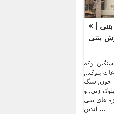
تنی | »
ش بتنی
نگین پوکه
عات بلوک,.,
 چون, سنگ
وک زنی, و
ی بتنی. online/
آنلاین ...