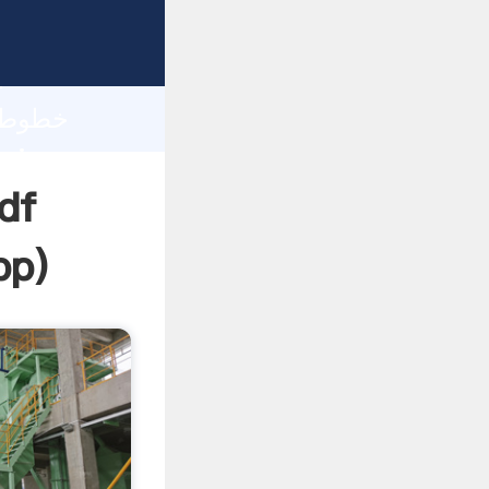
h
pp
)