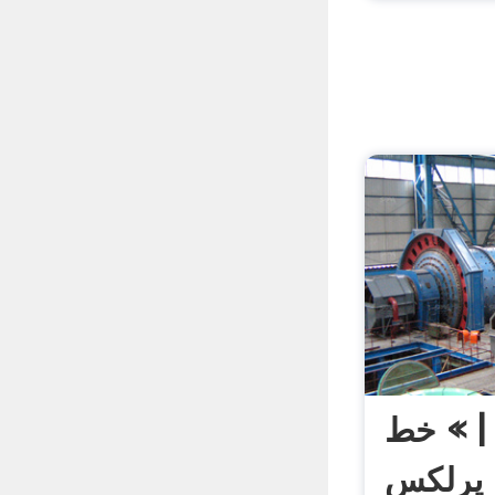
| » خط
 پرلکس