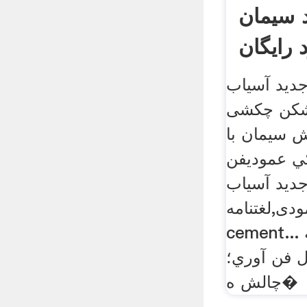
د سیمان
د رایگان
دید آسیاب
شکن چکشی
 سيمان با
ي عموديفن
جدید آسیاب
لغتنامه iranian
cement... ایستگاه غلطک پایه
ال فن آوري؛
چالش ه�