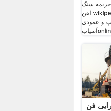
جریمه سنگ
آهن wikipedia. توپ آسیاب
پ و عمودی
onliner
رایی فن