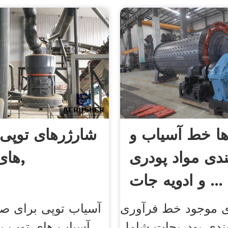
‌ها خط آسیاب و
شارژرهای توپی 
ندی مواد پودری
های سیمان,
و ادویه جات ...
ی موجود خط فرآوری
آسیاب توپی برای ص
بندی پودریجات شامل
. آسیاب های توپ بر