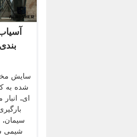
آسیاب
بندی
سایش مخلو
شده به ك
ای. انبار 
بارگیری
سیمان. 
شیمی س