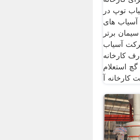
یاب توپ در
 آسیاب های
سیمان برتر ipo از 20 با
رکت آسیاب
رف کارخانه
استعلام. READ MORE.