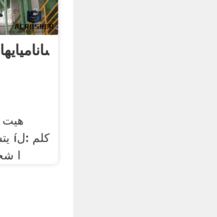
تسانامیایهانهاشنزایگزیکاپ«
یتس
íا ش