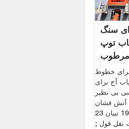
ای سنگ
اب توپ
رطوب
برای خطوط
ب آج برای
 بی نظیر
 آتش فشان
سهمگین در سال 1991 تبیان 23
دریافت نقل قول ;