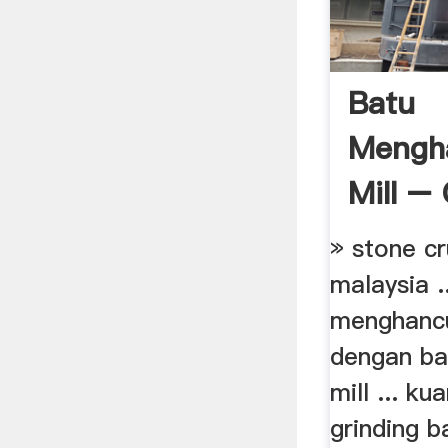
Batu
Mengha
Mill – 
China
» stone cr
malaysia ..
menghancu
dengan bal
mill ... ku
grinding ba