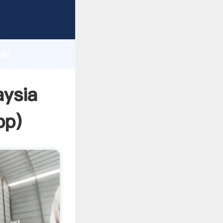
er
d
ai
ate the
aysia
pp
)