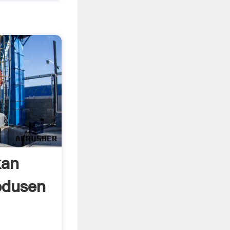
kan
rodusen