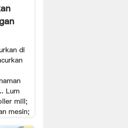
kan
ngan
urkan di
ncurkan
anaman
... Lum
ller mill;
an mesin;