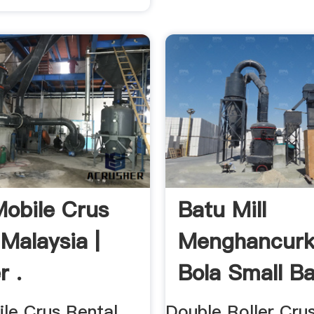
obile Crus
Batu Mill
 Malaysia |
Menghancur
r .
Bola Small Bal
Grinder ...
le Crus Rental
Double Roller Crush