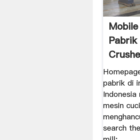
Mobile
Pabrik 
Crushe
Homepage 
pabrik di i
Indonesia
mesin cuc
menghancur
search the
mill;