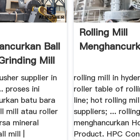
Rolling Mill
ncurkan Ball
Menghancur
Grinding Mill
usher supplier in
rolling mill in hyd
. proses ini
roller table of roll
rkan batu bara
line; hot rolling mil
l mill atau roller
suppliers; ... rollin
arsa mineral
menghancurkan H
ll mill |
Product. HPC Con