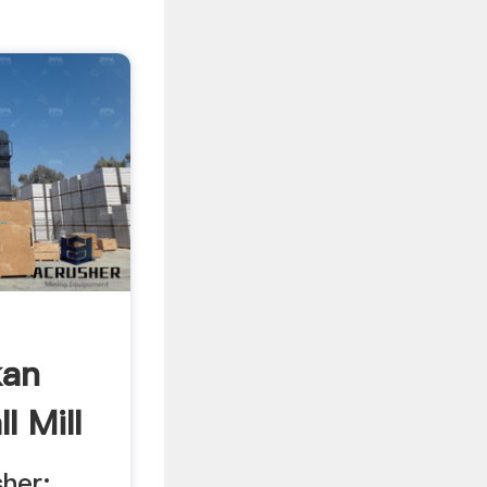
kan
l Mill
er; ...