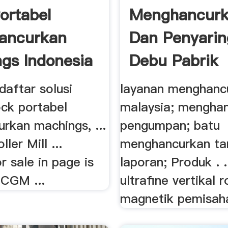
ortabel
Menghancur
ancurkan
Dan Penyari
gs Indonesia
Debu Pabrik
 daftar solusi
layanan menghanc
ock portabel
malaysia; mengha
rkan machings, ...
pengumpan; batu
ller Mill ...
menghancurkan t
r sale in page is
laporan; Produk . 
 CGM ...
ultrafine vertikal ro
magnetik pemisah