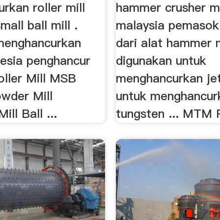
kan roller mill
hammer crusher m
all ball mill .
malaysia pemasok 
 menghancurkan
dari alat hammer m
nesia penghancur
digunakan untuk
oller Mill MSB
menghancurkan jet
wder Mill
untuk menghancur
ll Ball ...
tungsten ... MTM R