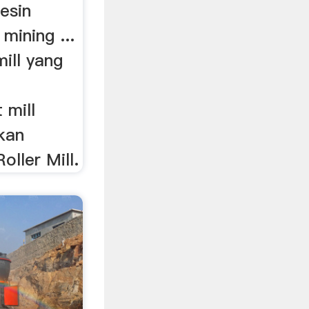
esin
mining ...
ill yang
 mill
kan
oller Mill.