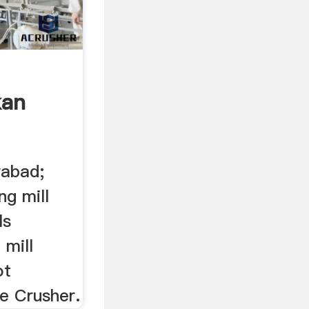
kan
erabad;
ing mill
ls
g mill
ot
e Crusher.