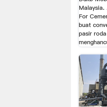
Malaysia. 
For Cement
buat conve
pasir rod
menghancu