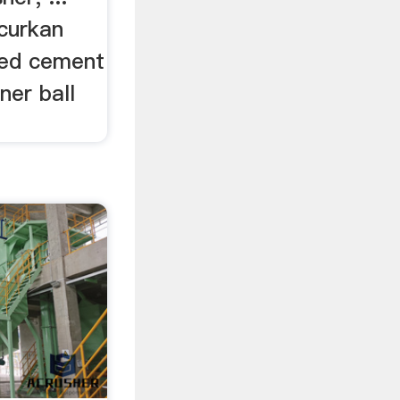
curkan
used cement
iner ball