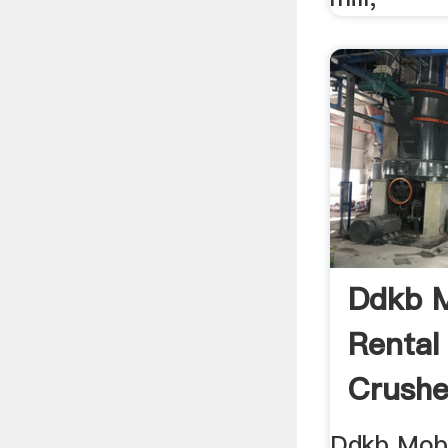
Ddkb M
Rental
Crushe
Ddkb Mobi