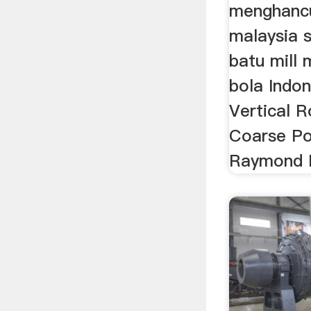
menghancur
malaysia sm
batu mill
bola Indo
Vertical R
Coarse Po
Raymond Mi