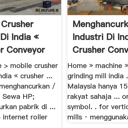
 Crusher
Menghancur
Di India «
Industri Di In
r Conveyor
Crusher Conv
> mobile crusher
Home » machine 
ndia « crusher ...
grinding mill india .
 menghancurkan /
Malaysia hanya 15
i Sewa HP;
rakyat sahaja ... o
kan pabrik di ...
symbol. . for vertic
 internet roller
mills · menggunaka