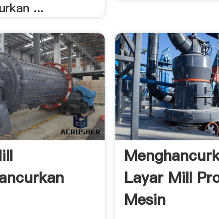
rkan ...
ll
Menghancur
ancurkan
Layar Mill P
Mesin