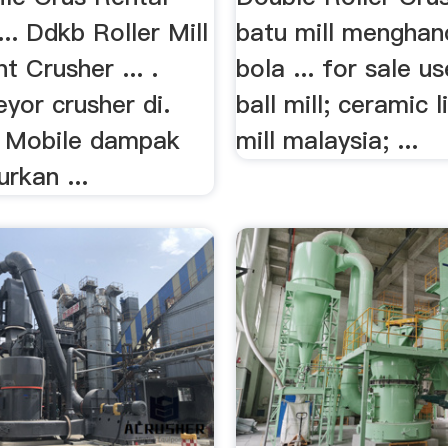
... Ddkb Roller Mill
batu mill menghan
 Crusher ... .
bola ... for sale 
yor crusher di.
ball mill; ceramic l
a Mobile dampak
mill malaysia; ...
rkan ...