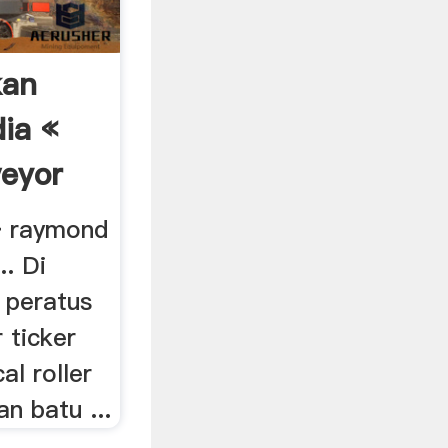
kan
dia «
eyor
» raymond
.. Di
 peratus
r ticker
al roller
n batu ...