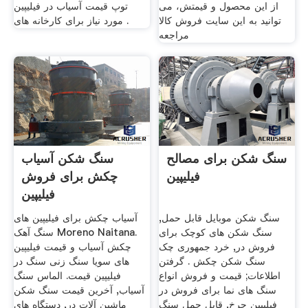
از این محصول و قیمتش، می
توپ قیمت آسیاب در فیلیپین
توانید به این سایت فروش کالا
مورد نیاز برای کارخانه های .
مراجعه
سنگ شکن برای مصالح
سنگ شکن آسیاب
فیلیپین
چکش برای فروش
فیلیپین
سنگ شکن موبایل قابل حمل,
آسیاب چکش برای فیلیپین های
سنگ شکن های کوچک برای
سنگ آهک Moreno Naitana.
فروش در, خرد جمهوری چک
چکش آسیاب و قیمت فیلیپین
سنگ شکن چکش . گرفتن
های سویا سنگ زنی سنگ در
اطلاعات; قیمت و فروش انواع
فیلیپین قیمت. الماس سنگ
سنگ های نما برای فروش در
آسیاب, آخرین قیمت سنگ شکن
فیلیپین چرخ, قابل حمل سنگ
ماشین آلات در, دستگاه های