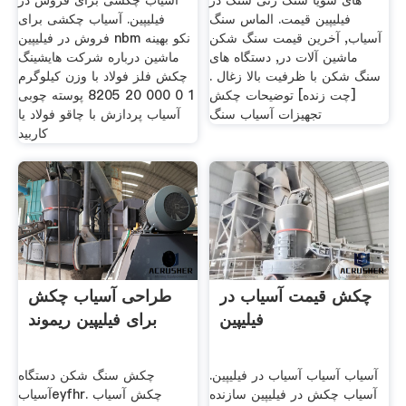
های سویا سنگ زنی سنگ در
آسیاب چکشی برای فروش در
فیلیپین قیمت. الماس سنگ
فیلیپین. آسیاب چکشی برای
آسیاب, آخرین قیمت سنگ شکن
فروش در فیلیپین nbm نکو بهینه
ماشین آلات در, دستگاه های
ماشین درباره شرکت هایشینگ
سنگ شکن با ظرفیت بالا زغال .
چکش فلز فولاد با وزن کیلوگرم
[چت زنده] توضیحات چکش
1 0 000 20 8205 پوسته چوبی
تجهیزات آسیاب سنگ
آسیاب پردازش با چاقو فولاد یا
کاربید
چکش قیمت آسیاب در
طراحی آسیاب چکش
فیلیپین
برای فیلیپین ریموند
آسیاب آسیاب آسیاب در فیلیپین.
چکش سنگ شکن دستگاه
آسیاب چکش در فیلیپین سازنده
آسیابeyfhr. چکش آسیاب