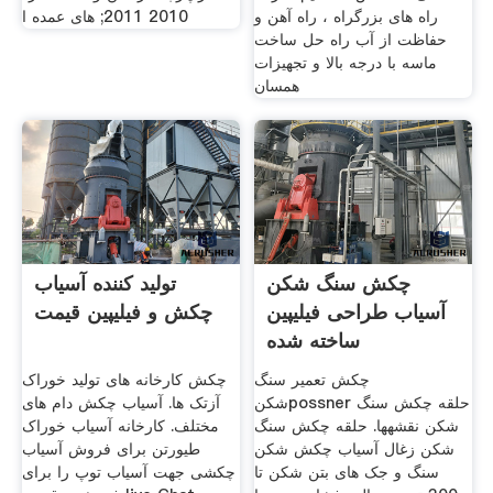
راه های بزرگراه ، راه آهن و
2010 2011; های عمده ا
حفاظت از آب راه حل ساخت
ماسه با درجه بالا و تجهیزات
همسان
چکش سنگ شکن
تولید کننده آسیاب
آسیاب طراحی فیلیپین
چکش و فیلیپین قیمت
ساخته شده
چکش تعمیر سنگ
چکش کارخانه های تولید خوراک
شکنpossner حلقه چکش سنگ
آزتک ها. آسیاب چکش دام های
شکن نقشهها. حلقه چکش سنگ
مختلف. کارخانه آسیاب خوراک
شکن زغال آسیاب چکش شکن
طیورتن برای فروش آسیاب
سنگ و جک های بتن شکن تا
چکشی جهت آسیاب توپ را برای