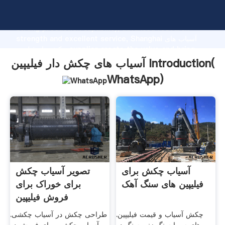
آسیاب های چکش دار فیلیپین manufacturer Grasping
strong production capability, advanced research
strength and excellent service, Shanghai آسیاب های
چکش دار فیلیپین supplier create the value and bring
values to all of customers.
آسیاب های چکش دار فیلیپین Introduction(
WhatsApp
)
آسیاب چکش برای
تصویر آسیاب چکش
فیلیپین های سنگ آهک
برای خوراک برای
فروش فیلیپین
چکش آسیاب و قیمت فیلیپین.
طراحی چکش در آسیاب چکشی.