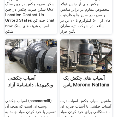
چکش های از جنس فولاد
شکن ضربه چکش در چین سنگ
مخصوص مقاوم در برابر سایش
شکن ضربه چکش در چین Our
و ضربه در سایز ها و ظرفیت
Location Contact Us
های از ۵۰۰ کیلوگرم تا ۱۰ تن در
United States چت کن chat
ساعت در شرکت آتیه سازان
now آسیاب هزینه های سنگ
نگین فراز
شکن
آسیاب های چکش یک
آسیاب چکشی
پاس Moreno Naitana
ویکی‌پدیا، دانشنامهٔ آزاد
ماشین آسیاب چکش آسیاب ذرت
آسیاب چکشی (hammermill)
آسیاب چکشی یا آسیاب ضربه ای
وسیله‌ای است که هدف آن
، دستگاهی برای خرد کردن مواد
تقسیم یا خرد کردن مواد جامد به