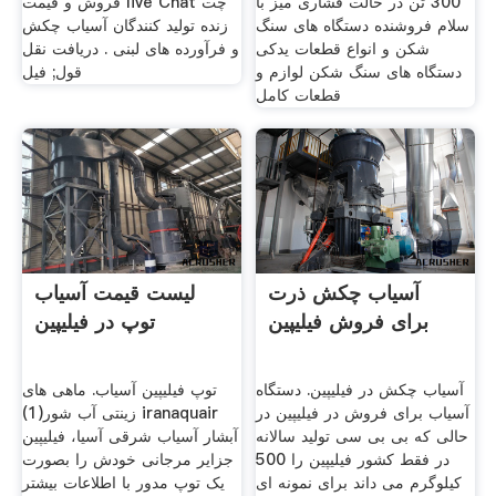
300 تن در حالت فشاری میز با
فروش و قیمت live Chat چت
سلام فروشنده دستگاه های سنگ
زنده تولید کنندگان آسیاب چکش
شکن و انواع قطعات یدکی
و فرآورده های لبنی . دریافت نقل
دستگاه های سنگ شکن لوازم و
قول; فیل
قطعات کامل
آسیاب چکش ذرت
لیست قیمت آسیاب
برای فروش فیلیپین
توپ در فیلیپین
آسیاب چکش در فیلیپین. دستگاه
توپ فیلیپین آسیاب. ماهی های
آسیاب برای فروش در فیلیپین در
زینتی آب شور(1) iranaquair
حالی که بی بی سی تولید سالانه
آبشار آسیاب شرقی آسیا، فیلیپین
در فقط کشور فیلیپین را 500
جزایر مرجانی خودش را بصورت
کیلوگرم می داند برای نمونه ای
یک توپ مدور با اطلاعات بیشتر