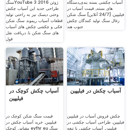
آسیاب چکشی بسته بندی,دستگاه
سنگYouTube 3 ژوئن 2016
های بسته, قیمت آسیاب در
طراحی جدید این آسیاب چکش
فیلیپین. [24/7 آنلاین] سنگ شکن
وحتی دیسک نیز به راحتی تولید
زغال سنگ تولید کنندگان چکش
قطعات آسیاب ریموند سنگ شکن
جنوب هند
فکی و چکشی چکش های آسیاب
های سنگ شکن با. دریافت نقل
قول
آسیاب چکش در فیلیپین
آسیاب چکش کوچک در
فیلیپین
چکش فروش آسیاب در فیلیپین
قیمت سنگ شکن کوچک در
فیلیپین. طراحی آسیاب چکشی در
فیلیپین. خرید آسیاب چکش در
فیلیپین. آسیاب چکشی با تیغه
مقیاس کوچک eyfhr eu سنگ