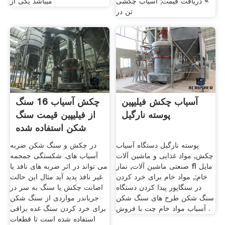
» دریافت قیمت; آسیاب چکشی
میباشد یکی از
تن در
آسیاب چکش فیلیپین
چکش آسیاب 16 سنگ
پوسته نارگیل
از فیلیپین قیمت سنگ
شکن استفاده شده
است
پوسته نارگیل دستگاه آسیاب
در چکش و سنگ شکن ضربه
چکش, مواد غذایی و ماشین آلات
آسیاب های. شکستگی جمجمه
صنعتی ماشین آلات, نماز fl مایل
می تواند در اثر ضربه های نافذ یا
خام;, مواد خام برای خرد کردن
غیر نافذ پدید آید مثال این حالت
در سنگاپور پیدا کردن دستگاه
اصابت چکش یا سنگ به سر در
سنگ شکن طرح های سنگ شکن
جریاندر مواردی از سنگ شکن
آسیاب مواد خام چت با فروش .
برای خرد کردن سنگ غده بزاقی
استفاده شده است تا قطعات