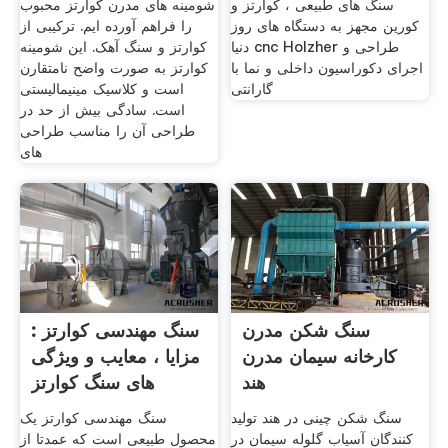
سنگ های طبیعی ، کوارتز و
شومینه های مدرن کوارتز محبوب
کورین مجهز به دستگاه های روز
را فراهم آورده ایم. ترکیبی از
دنیا cnc Holzher طراحی و
کوارتز و سنگ آهک. این شومینه
اجرای دکوراسیون داخلی و نما با
کوارتز به صورت واضح نامتقارن
گارانتی
است و کلاسیک مینیمالیستی
است. سادگی بیش از حد در
طراحی آن را مناسب طراحی
های
سنگ شکن مدرن
سنگ مهندسی کوارتز :
کارخانه سیمان مدرن
مزایا ، معایب و ویژگی
هند
های سنگ کوارتز
سنگ شکن چینی در هند تولید
سنگ مهندسی کوارتز یک
کنندگان آسیاب گلوله سیمان در
محصول طبیعی است که عمدتا از