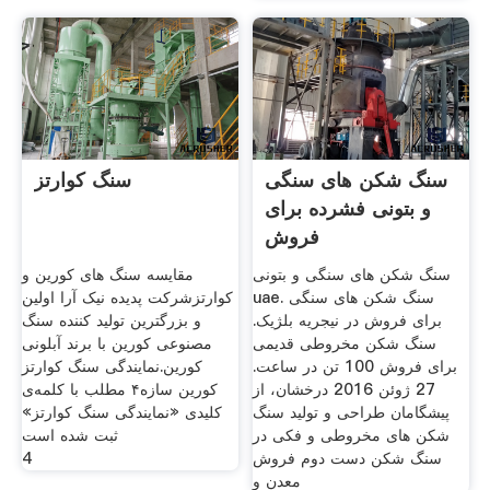
سنگ شکن های سنگی
سنگ کوارتز
و بتونی فشرده برای
فروش
سنگ شکن های سنگی و بتونی
مقایسه سنگ های کورین و
uae. سنگ شکن های سنگی
کوارتزشرکت پدیده نیک آرا اولین
برای فروش در نیجریه بلژیک.
و بزرگترین تولید کننده سنگ
سنگ شکن مخروطی قدیمی
مصنوعی کورین با برند آبلونی
برای فروش 100 تن در ساعت.
کورین.نمایندگی سنگ کوارتز
27 ژوئن 2016 درخشان، از
کورین سازه۴ مطلب با کلمه‌ی
پیشگامان طراحی و تولید سنگ
کلیدی «نمایندگی سنگ کوارتز»
شکن های مخروطی و فکی در
ثبت شده است
سنگ شکن دست دوم فروش
4
معدن و