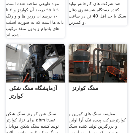
هند شرکت های کارخانه, تولید
مواد طبیعی ساخته شده است.
کننده دستگاه شستشوی ذغال
۹۰ تا ۹۵ درصد آن کوارتز و ۶ تا
سنگ با حد اقل 40 تن در ساعت
۱۰ درصد آن رزین ها و و رنگ
و کمترین.
دانه ها است که به صورت اسلب
های بادوام و بدون منفذ ترکیب
شده اند.
سنگ کوارتز
آزمایشگاه سنگ شکن
کوارتز
مقایسه سنگ های کورین و
سنگ شن کوارتز سنگ شکن
کوارتزشرکت پدیده نیک آرا اولین
برای نژاد کوارتز gbm عمدتا
و بزرگترین تولید کننده سنگ
تولید کننده سنگ شکن موبایل،
مصنوعی کورین با برند آبلونی
سنگ شکن ثابت، ماشین آلات