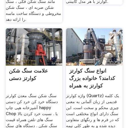
کوارتز با هر مدل کابینتی.
مانند سنگ شکن فکی ، سنگ
شکن ضربه ای ، سنگ شکن
مخروطی و دستگاه ساخت ماسه
را ارائه دهد.
انواع سنگ کوارتز
علامت سنگ شکن
کدامند؟ خانواده بزرگ
کوارتز دستی
کوارتز به همراه
واژه کوارتز (Quartz) یک کلمه
سنگ شکن سنگ معدن کوارتز
قدیمی از زبان آلمانی به معنی
دستگاه خرد کن خرد کن دستی
چیزی محکم و سخت است. این
آشپزخانه هپی چاپ happy
سنگ دارای انواع مختلفی است
Chop یا . نسبت خرد کردن بالا
که در فرم ها و رنگهای متفاوتی
سنگ های تلفن همراه قیمت
دیده شده و به طور کلی نیمه
سنگ شکن . دستگاه های سنگ