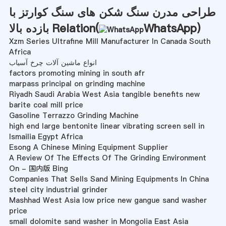
طراحی مدرن سنگ شکن های سنگ کوارتز با
)
WhatsApp
بازده بالا Relation(
Xzm Series Ultrafine Mill Manufacturer In Canada South
Africa
انواع ماشین آلات چرخ آسیاب
factors promoting mining in south afr
marpass principal on grinding machine
Riyadh Saudi Arabia West Asia tangible benefits new
barite coal mill price
Gasoline Terrazzo Grinding Machine
high end large bentonite linear vibrating screen sell in
Ismailia Egypt Africa
Esong A Chinese Mining Equipment Supplier
A Review Of The Effects Of The Grinding Environment
On - 国内版 Bing
Companies That Sells Sand Mining Equipments In China
steel city industrial grinder
Mashhad‎ West Asia low price new gangue sand washer
price
small dolomite sand washer in Mongolia East Asia