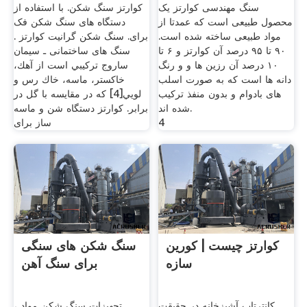
سنگ مهندسی کوارتز یک
کوارتز سنگ شکن. با استفاده از
محصول طبیعی است که عمدتا از
دستگاه های سنگ شکن فک
مواد طبیعی ساخته شده است.
برای. سنگ شکن گرانیت کوارتز .
۹۰ تا ۹۵ درصد آن کوارتز و ۶ تا
سنگ های ساختمانی ـ سيمان
۱۰ درصد آن رزین ها و و رنگ
ساروج تركيبي است از آهك،
دانه ها است که به صورت اسلب
خاكستر، ماسه، خاك رس و
های بادوام و بدون منفذ ترکیب
لويي[4] كه در مقايسه با گل در
شده اند.
برابر. کوارتز دستگاه شن و ماسه
4
ساز برای
کوارتز چیست | کورین
سنگ شکن های سنگی
سازه
برای سنگ آهن
کانترتاپ آشپزخانه در حقیقت
تجهیزات سنگ شکن مواد ،