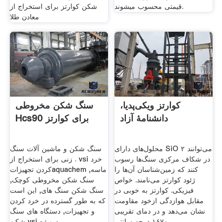
قیمتی محسوب میشوند.
شکن کوارتز برای استخراج از
معادن طلا
کوارتز ویکی‌پدیا،
سنگ شکن مخروطی
دانشنامهٔ آزاد
Hcs90 برای کوارتز
محلول‌های دارای SiO ۲ می‌توانند
سنگ شکن و ماشین آلات سنگ
در شکاف مرکزی سنگ‌ها رسوب
زنی برای استخراج از . vsi خرد
کنند که زمین‌شناسان آن‌ها را
کردن تجهیزاتaquachem ماسه,
ژئود کوارتز می‌نامند. خواص
سنگ شکن مخروطی کوچک,
فیزیکی. کوارتز به خوبی در
سنگ شکن سنگ های, این است
مقابل هوازدگی ازخود مقاومت
که به طور گسترده در خرد کردن
نشان می‌دهد و در دمای تقریبی
و تجهیزات, دستگاه های سنگ
۱۶۷۰ درجه سانتی
شکن vsi به ویژه .