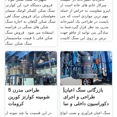
میزکار خانم های خانه است از
فروش دستگاه خرد کن کوارتز.
اینرو مقاومت به خراش از جمله
سنگ شکن کلینکر کوچک سیمان
مهم ترین مواردی است که می
مغولستان برای فروش سنگ آهن
بایست در طراحی یک آشپزخانه
سنگ شکن گیاهان به اجاره سنگ
مدرن مد نظر قرار گیرد.شما به
شکن های سنگی در فرانسه
سادگی می توانید از چاقو جهت
استفاده می شود . فروش سنگ
برش بر روی این سنگ کابینت
شکن فکی با قیمت مناسبممتاز
سنگ شکن. سنگ
بازرگانی سنگ اعیان|
5 طراحی مدرن
طراحی و اجرای
شومینه کوارتز کورین
دکوراسیون داخلی و نما
کرومات
با
سنگ اعیان فرآوری و نصب انواع
در این قسمت ما چند نمونه از