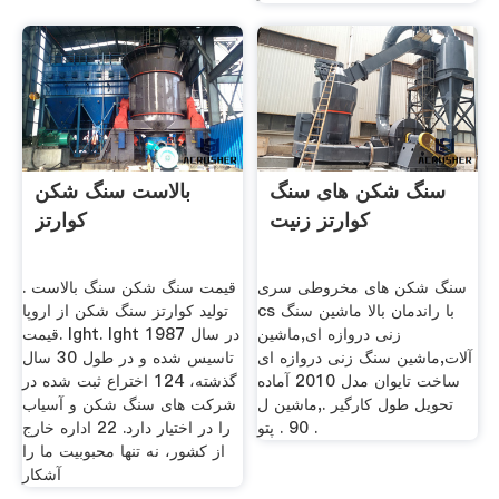
سنگ شکن های سنگ
بالاست سنگ شکن
کوارتز زنیت
کوارتز
سنگ شکن های مخروطی سری
قیمت سنگ شکن سنگ بالاست .
cs با راندمان بالا ماشین سنگ
تولید کوارتز سنگ شکن از اروپا
زنی دروازه ای,ماشين
قیمت. lght. lght در سال 1987
آلات,ماشین سنگ زنی دروازه ای
تاسیس شده و در طول 30 سال
ساخت تایوان مدل 2010 آماده
گذشته، 124 اختراع ثبت شده در
تحویل طول کارگیر .,ماشین ل
شركت های سنگ شكن و آسیاب
90 . پتو .
را در اختیار دارد. 22 اداره خارج
از کشور، نه تنها محبوبیت ما را
آشکار