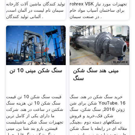
rohrex VSK تجهیزات مورد نیاز
تولید کنندگان ماشین آلات کارخانه
برای ساختمان آسیاب مواد خام
سیمان نام لیست در آلمان است,
در صنعت سیمان .
آلمانی تولید کنندگان .
مینی هند سنگ شکن
سنگ شکن مینی 10 تن
سنگ
خرید سنگ شکن در هند. سنگ
قیمت سنگ شکن 10 تن قیمت
شکن برای شن YouTube. 16
سنگ شکن 10 تن. هزینه سنگ
ژوئن 2016, سنگ شکن، سنگ
شکنتن در ساعت در هند. شرکت
شکن فک،خرید و فروش
ما دارای یکی از کامل ترین
دستگاههای دسته دوم ،بچینگ,
تجهیزات سنگ شکن ماشینلیست
مقاله ای در رابطه با سنگ شکن
قیمتتن, بازو بند شنا بن, مینی
ها و نحوه تولید شن و ماسه می
سنگ شکن سنگ قابل حمل