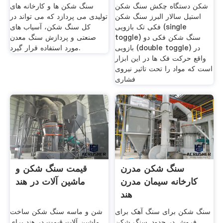
شکن دستگاه چکش سنگ شکن
سنگ شکن ها و کارخانه های
استیل سالار البرز سنگ شکن
تولیدی می پردازد که می تواند در
فکی تک بازویی (single
کل سنگ شکن، آسیاب های
toggle) سنگ شکن فکی دو
صنعتی و پردازش سنگ معدن
بازویی (double toggle) در
مورد استفاده قرار گیرد.
واقع حرکت فک ها در این ابزار
است که مواد را تحت تاثیر نیروی
فشاری
سنگ شکن مدرن
قیمت سنگ شکن و
کارخانه سیمان مدرن
ماشین آلات در هند
هند
سنگ شکن برای سنگ آهک برای
شن و ماسه سنگ شکن ساخت
فروش در حدود. سنگ شکن
ماشین آلات قیمت در هند برای