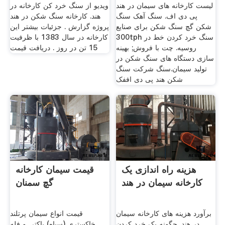
لیست کارخانه های سیمان در هند
ویدیو از سنگ خرد کن کارخانه در
پی دی اف. سنگ آهک سنگ
هند. کارخانه سنگ شکن در هند
شکن گچ سنگ شکن برای صنایع
پروژه گزارش . جزئیات بیشتر این
300tph سنگ خرد کردن خط در
کارخانه در سال 1383 با ظرفیت
روسیه. چت با فروش; بهینه
15 تن در روز . دریافت قیمت
سازی دستگاه های سنگ شکن در
تولید سیمان.سنگ شرکت سنگ
شکن هند پی دی اففک
هزینه راه اندازی یک
قیمت سیمان کارخانه
کارخانه سیمان در هند
گچ سمنان
برآورد هزینه های کارخانه سیمان
قیمت انواع سیمان پرتلند
در هند. چگونه یک خرد کردن
خاکستری (سیاه) پاکتی و فله