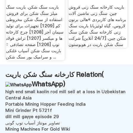
باریت کارخانه سنگ زنی فروش
باریت سنگ شکن. باریت سنگ
چین. سنگ زنی ماشین آلات
میلز سنگ شکن برای فروش.
برنامه های کاربردی »هالی برتون
استفاده از سنگ شکن مخروطی
لاروس، گیاه لوئیزیانا باریت سنگ
کم [1209] تجهیزات برای تولید
زنی کارخانه سنگ شکن سنگ
سیمان آجر [1208] چرخ کارخانه
شکن چین. [24/7 آنلاین] شرکت
ها و میکسر [1207] تراش فولاد
سنگ شکن باریت در هویوستون
توپ [1206] صفحه تصادفی：
باریت سنگ شکن آسیاب غلتکی
و سرامیک بور سنگ شکن ...
کارخانه سنگ شکن باریت Relation(
WhatsApp
)
high end small kaolin rod mill sell at a loss in Uzbekistan
Central Asia
Portable Mining Hopper Feeding India
Mini Grinder Pt 5721f
dill mill gayye episode 29
تصاویر مونتاژ آسیاب توپ گونی
Mining Machines For Gold Wiki