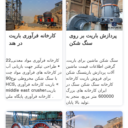
پردازش باریت بر روی
کارخانه فرآوری باریت
سنگ شکن
در هند
سنگ شکن ماشین برای باریت.
کارخانه فرآوری مواد معدنی,22
گرفتن اطلاعات قیمت ماشین
• طراحی تیکنر جهت بازیابی آب
آلات پردازش باریتسنگ شکن
در کارخانه های فرآوری مواد چت
برای فروش باریت کارخانه
با سنگ شکن مخروطی نوع90
کارخانه سنگ شکن سنگ در
HCS, باریت کارخانه فرآوری «
ایران کارخانه های بزرگ
middle east crusherباریت
600000 متر مربع، منجر به
کارخانه فرآوری پايگاه ملي .
تولید بالا پایان.