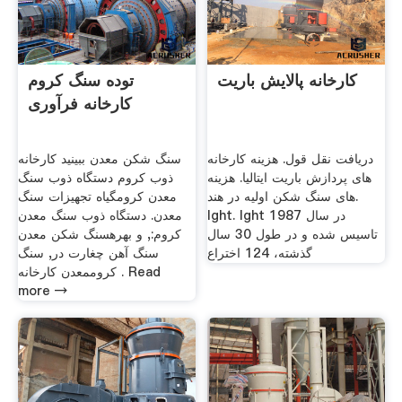
کارخانه پالایش باریت
توده سنگ کروم
کارخانه فرآوری
دریافت نقل قول. هزینه کارخانه
سنگ شکن معدن ببینید کارخانه
های پردازش باریت ایتالیا. هزینه
ذوب کروم دستگاه ذوب سنگ
های سنگ شکن اولیه در هند.
معدن کرومگیاه تجهیزات سنگ
lght. lght در سال 1987
معدن. دستگاه ذوب سنگ معدن
تاسیس شده و در طول 30 سال
کروم:, و بهرهسنگ شکن معدن
گذشته، 124 اختراع
سنگ آهن چغارت در, سنگ
کروممعدن کارخانه . Read
more →