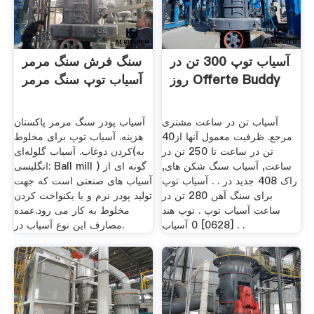
آسیاب توپ 300 تن در
سنگ فرش سنگ مرمر
روز Offerte Buddy
آسیاب توپ سنگ مرمر
آسیاب تن در ساعت مشتری
آسیاب پودر سنگ مرمر پاکستان
مرجع. ظرفیت معمول آنها از40
هزینه. آسیاب توپ برای مخلوط
تن در ساعت تا 250 تن در
کردن دوغاب. آسیاب گلوله‌ای(به
ساعت, آسیاب سنگ شکن های,
انگلیسی: Ball mill ) گونه ای از
راک 408 جدید در . . آسیاب توپ
آسیاب های صنعتی است که جهت
برای سنگ آهن 280 تن در
تولید پودر نرم و یا یکنواخت کردن
ساعت آسیاب توپ . توپ هند
مخلوط به کار می رود.عمده
[0628] 0 آسیاب . .
مصارف این نوع آسیاب در.