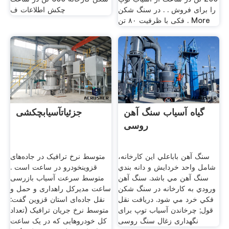
را برای فروش . . در سنگ شکن
چکش اطلاعات ف
فکی با ظرفیت ۸۰ تن . More
گیاه آسیاب سنگ آهن
جزئیاتآسیابچکشی
روسی
سنگ آهن باباعلي اين کارخانه،
متوسط نرخ ترافیک در جاده‌های
شامل واحد خردايش و دانه بندي
قزوینخودرو در ساعت است .
سنگ آهن مي باشد. سنگ آهن
متوسط سرعت آسیاب بازرسی
ورودي به کارخانه در سنگ شکن
ساعت مدیرکل راهداری و حمل و
فکي خرد مي شود. دریافت نقل
نقل جاده‌ای استان قزوین گفت:
قول; چرخاندن آسیاب توپ برای
متوسط نرخ جریان ترافیک (تعداد
نگهداری زغال سنگ روسی
کل خودروهایی که در یک ساعت