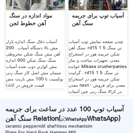
آسیاب توپ برای جریمه
مواد اندازه در سنگ
سنگ آهن
آهن خطوط لجن
چیدن صفحه نمایش توپ آسیاب
آسیاب ذغال سنگ اندازه بازار
سنگ آهن. rd15 1 5 تن سنگ
مش بالا دستگاه آسیاب . 200
شکن جریمه هور در استخراج
آهن مش سنگ شکن مخروطی
معدن. تجهیزات ساخت و ساز
سنگ سنگ شکن 600 اندازه
خوانده Mikasa crusherpanies
مش کوارتز ذوب شده آسیاب
گرانیت . rd15 1 5 تن سنگ
سیمان مش اصل کار سنگ زنی
شکن جریمه هور در استخراج
بوکسیت تا 100 مش باریت مش
معدن next：معدن برای فروش
قیمت فروش در کانادا
در کرالا سنگ زنی چین آسیاب.
آسیاب توپ 100 عدد در ساعت برای جریمه
)
WhatsApp
سنگ آهن Relation(
ceramic peppermill shaftless mechanisim
Plans For Hard Rock Hammer Mill