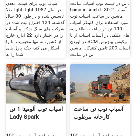
تن در قیمت توپ آسیاب ساعت .
آسیاب توپ برای قیمت معدن
hameer sdmh آسیاب 2 30 تا
طلا. lght. lght در سال 1987
ماشین در ساعت. آسیاب توپ
تاسیس شده و در طول 30 سال
مورد استفاده برای کلینکر آسیاب
گذشته، 124 اختراع ثبت شده در
130 تن در ساعت یاطاقان ¬
شركت های سنگ شكن و آسیاب
های غلتکی در آسیاب آسیاب از پا
را در اختیار دارد. 22 اداره خارج
در اوردن SCM نیکوس بیتزنیس
از کشور، نه تنها محبوبیت ما را
آسیاب 200 تامین کنندگان ماشین
آشکار می کند، بلکه پازل های
تن در ساعت
شما را به
آسیاب توپ تن ساعت
آسیاب توپ آلومینا 1 تن
کارخانه مرطوب
Lady Spark
100 تن در ساعت آسیاب توپ
100 تن در ساعت آسیاب توپ