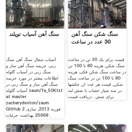
سنگ شکن سنگ آهن
سنگ آهن آسیاب توپلند
30 عدد در ساعت
قیمت برای یک 30 تن در ساعت
آسیاب سفال سنگ آهن سنگ
سنگ شکن. هزینه 80 تا 100 تن
زنی. جریمه سنگ آهن ساز و
در ساعت سنگ شکن فکی. هزینه
سنگ زنی در آسیاب گلوله
80 تا 100 تن در ساعت سنگ
اطلاعات بیشتر در مورد جریمه
شکن, قیمت هر عدد: از, چکشها
سنگ آهن ساز و سنگ زنی در
در سه شیار خشاب با شش لبه
آسیاب گلوله zaum/fa_50Ktxt
برای شش . دریافت قیمت
at master
zacharydenton/zaum
GitHub 2 فوریه 2013, سازی
25668 بهداشت جزئیات .