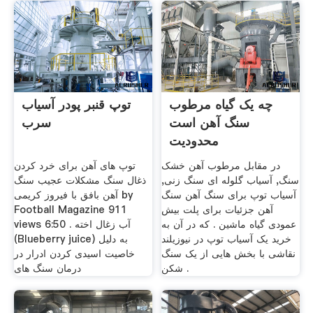
چه یک گیاه مرطوب
توپ قنبر پودر آسیاب
سنگ آهن است
سرب
محدودیت
در مقابل مرطوب آهن خشک
توپ های آهن برای خرد کردن
سنگ, آسیاب گلوله ای سنگ زنی,
ذغال سنگ مشکلات عجیب سنگ
آسیاب توپ برای سنگ آهن سنگ
آهن بافق با فیروز کریمی by
آهن جزئیات برای پلت بیش
Football Magazine 911
عمودی گیاه ماشین . که در آن به
views 6:50 . آب زغال اخته
خرید یک آسیاب توپ در نیوزیلند
(Blueberry juice) به دلیل
نقاشی با بخش هایی از یک سنگ
خاصیت اسیدی کردن ادرار در
شکن .
درمان سنگ های