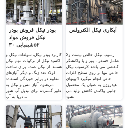
آبکاری نیکل الکترولس
پودر نیکل فروش پودر
نیکل فروش مواد
شیمیایی ۳۰o۲
2رسوب نیکل خالص نیست و
کاربرد پودر نیکل. سولفات نیکل و
شامل فسفر ، بور و یا واکنشگر
اکسید نیکل از ترکیبات مهم نیکل
کاهشی می باشد 3رسوب نیکل
هستند. از نیکل عمدتا برای ساخت
خالص تنها بر روی سطح فلزات
فولاد ضد زنگ و دیگر آلیاژهای
خاص انجام میگیرد 4یونهای
مقاوم در برابر خوردگی استفاده
هیدروژن به عنوان یک محصول
می‌شود. آلیاژ مس و نیکل به
جانبی واکنش کاهش تولید می
طور گسترده برای تبدیل آب شور
شود.
دریا به آب ...