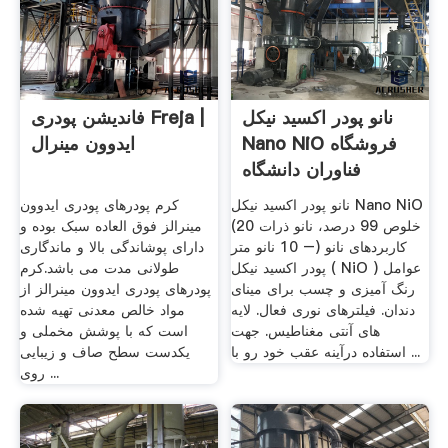
نانو پودر اکسید نیکل
فاندیشن پودری Freja |
Nano NiO فروشگاه
ایدوون مینرال
فناوران دانشگاه
نانو پودر اکسید نیکل Nano NiO
کرم پودرهای پودری ایدوون
(خلوص 99 درصد، نانو ذرات 20
مینرالز فوق العاده سبک بوده و
– 10 نانو متر) کاربردهای نانو
دارای پوشاندگی بالا و ماندگاری
پودر اکسید نیکل ( NiO ) عوامل
طولانی مدت می باشد.کرم
رنگ آمیزی و چسب برای مینای
پودرهای پودری ایدوون مینرالز از
دندان. فیلترهای نوری فعال. لایه
مواد خالص معدنی تهیه شده
های آنتی مغناطیس. جهت
است که با پوشش مخملی و
استفاده درآینه عقب خود رو با ...
یکدست سطح صاف و زیبایی
روی ...