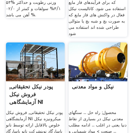
که برای فرآیندهای فاز مایع
۵۳% وزنی رطوبت و حداکثر
استفاده می شود. کاتالیست نیکل
۳/۱% سولفات و کمتر از ۰۲/۰
فعال در واکنش های فاز مایع که
% آهن می باشد.
به صورت بچ و شبه بچ یا متوالی
طراحی شده اند استفاده می
شود
نیکل و مواد معدنی
پودر نیکل تحقیقاتی,
فروش نیکل
آزمایشگاهی Ni
میکرونیزه ...
محصول; راه حل ... سنگهای
پودر نیکل تحقیقاتی, فروش نیکل
معدنی نیکل در بسیاری از نقاط
آزمایشگاهی Ni میکرونیزه نیکل
دنیا یعنی در اغلب ... ادامه مطلب
خلوص بالاقابل ارائه توسط نانو
... صنعت > مواد شیمیایی و
پاسارگاد نوینشرکت نانو پاسارگاد