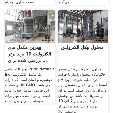
می‌گیرد.
قطعه سازی بهمراه ...
محلول نیکل الکترولس
بهترین مکمل های
الکترولیت 10 برند برتر
بررسی شده برای ...
محلول الکترولس نیکل فسفر
پودر الکترولیتی Pride Naturals
جلانیک77 محلول پایدار با فرایند
Inc یک مکمل الکترولیتی
pH خود تنظیم شونده مورد
خوشمزه و آسان است که دارای
استفاده برای اعمال پوششی نرم
کالری صفر و GMO می باشد.
و براق به روی طیف گسترده ای
این فرمول شامل چندین ماده
از بسترها می باشد.این پوشش
اصلی و مواد معدنی مهم برای
شامل فسفری بین 7 الی 10
سیستم ایمنی و بدن است.
درصد وزنی بوده ترکیبی از
سختی بالا ...