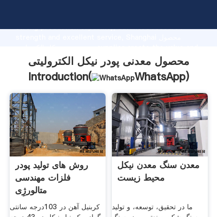
محصول معدنی پودر نیکل الکترولیتی manufacturer Grasping
strong production capability, advanced research
strength and excellent service, Shanghai محصول
معدنی پودر نیکل الکترولیتی supplier create the value and
bring values to all of customers.
محصول معدنی پودر نیکل الکترولیتی
Introduction(
WhatsApp
)
معدن سنگ معدن نیکل
روش های تولید پودر
محیط زیست
فلزات مهندسی
متالورژِی
ما در تحقیق، توسعه، و تولید
کربنیل آهن در 103درجه سانتی