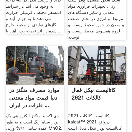
سنگ شکن صنعتی، پودر سنگ
گراد و کربنیل نیکل در 43 درجه
زنی، تجهیزات فرآوری مواد
به وجود می آیند .در شرایط
معدنی و سایر دستگاه های
اتمسفر محیط ، کربنیلرا حرارت
مرتبط. و انرژی در بخش صنعت
می دهند تا به جوش آیند و
و معدن در حوزه محیط زیست و
گازهای تولیدی از محیط خارج
. لزوم همسویی محیط زیست و
شده،در اثر تجزیه پودر آهن یا ...
توسعه
کاتالیست نیکل فعال
موارد مصرف منگنز در
کالکات 2921
دنیا قیمت مواد معدنی
فلزات در ایران ...
کاتالیست کالکات 2921
دی اکسید منگنز الکترولیتی یک
kalcat™ 2921 درواقع
پودر سیاه رنگ است و به طور
کاتالیست پودر نیکل فعال است
عمده شامل ۹۱% وزنی MnO2،