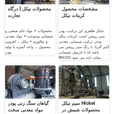
مشخصات محصول
محصولات نیکل | درگاه
کربنات نیکل
تجارت
شکل ظاهری این ترکیب، پودر
محصولات » مواد خام صنعتی و
سبز روشن است. کربنات نیکل
شیمیایی وسوخت » مواد معدنی
نوعی ترکیب شیمیایی معدنی
و متالوژِی » نیکل. ... افزودن
(غیر آلی)، با رنگ سبز روشن می
محصول. ... واحد آتمیزه یا تولید
باشد که با فرمول شیمیایی
پودر.
NiCO3 نشان داده می شود.
سیم نیکل Nickel
گیاهان سنگ زنی پودر
محصولات شمش در
مواد معدنی سخت