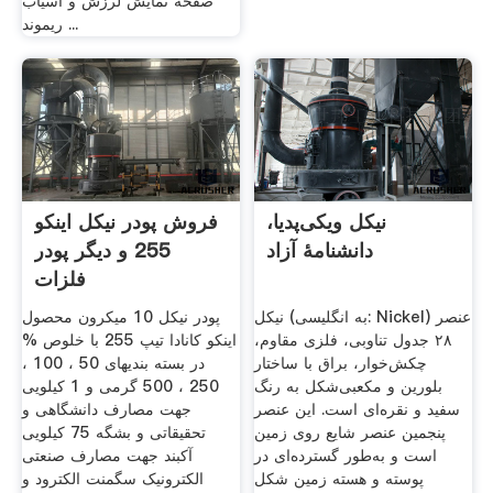
صفحه نمایش لرزش و آسیاب
ریموند ...
نیکل ویکی‌پدیا،
فروش پودر نیکل اینکو
دانشنامهٔ آزاد
255 و دیگر پودر
فلزات
نیکل (به انگلیسی: Nickel) عنصر
پودر نیکل 10 میکرون محصول
۲۸ جدول تناوبی، فلزی مقاوم،
اینکو کانادا تیپ 255 با خلوص %
چکش‌خوار، براق با ساختار
در بسته بندیهای 50 ، 100 ،
بلورین و مکعبی‌شکل به رنگ
250 ، 500 گرمی و 1 کیلویی
سفید و نقره‌ای است. این عنصر
جهت مصارف دانشگاهی و
پنجمین عنصر شایع روی زمین
تحقیقاتی و بشگه 75 کیلویی
است و به‌طور گسترده‌ای در
آکبند جهت مصارف صنعتی
پوسته و هسته زمین شکل
الکترونیک سگمنت الکترود و