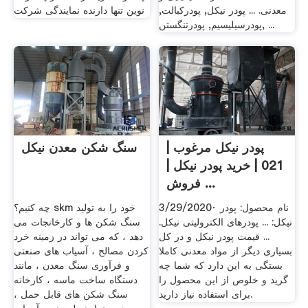
معدنی. ... پودر نیکل, پودرکبالت,
نوین تنها دارنده نمایندگی شرکت
پودرسیلیسیم, پودرتنگستن, ...
پودر نیکل مرغوب |
سنگ شکن معدن نیکل
021 | خرید پودر نیکل |
فروش ...
3/29/2020· نام محصول: پودر
چه کنیم؟ skm خود را به تولید
نیکل: ... پودرهای الکترولیتی نیکل.
سنگ شکن ها و کارخانجات می
... قیمت پودر نیکل و در کل
دهد ، که می تواند در زمینه خرد
بسیاری دیگر از مواد معدنی کاملا
کردن مصالح ، آسیاب های صنعتی
بستگی به این دارد که شما چه
و فرآوری سنگ معدن ، مانند
گرید و خلوص از این محصول را
دستگاه ساخت ماسه ، کارخانه
برای استفاده نیاز دارید.
سنگ شکن های قابل حمل ،