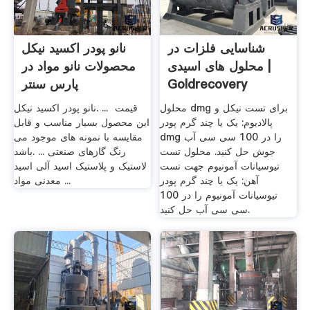
شناسایی فلزات در
نانو پودر اکسید نیکل
محلول های اسیدی |
محصولات نانو مواد در
Goldrecovery
پارس سنتر
محلول dmg برای تست نیکل و
نانو پودر اکسید نیکل. ... ‎ قیمت
پالادیوم: یک یا چند گرم پودر
این محصول بسیار مناسب و قابل
dmg را در 100 سی سی آب
مقایسه با نمونه های موجود می
جوش حل کنید. محلول تست
باشد‎. ... رنگ گازهای صنعتی
تیوسیانات آمونیوم جهت تست
لاستیک و پلاستیک اسید آلی اسید
آهن: یک یا چند گرم پودر
معدنی مواد ...
تیوسیانات آمونیوم را در 100
سی سی آب حل کنید.