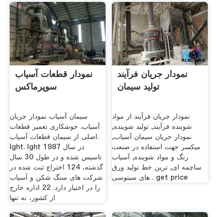
نمودار جریان فرآیند
نمودار قطعات آسیاب
تولید سیمان
سوپرماکس
نمودار جریان فرآیند از مواد
سیمان آسیاب نمودار جریان
شوینده فرآیند, تولید شوینده,
آسیاب. جوشکاری تعمیر قطعات
نمودار جریان سیمان آسیاب,
اصلی از سیمان قطعات آسیاب.
میکسر جهت استفاده در صنعت
lght. lght در سال 1987
رنگ و مواد شوینده, آسیاب
تاسیس شده و در طول 30 سال
ساچمه ای, ترین خط تولید ورق
گذشته، 124 اختراع ثبت شده در
هاى سینوسى . get price
شركت های سنگ شكن و آسیاب
را در اختیار دارد. 22 اداره خارج
از کشور، نه تنها