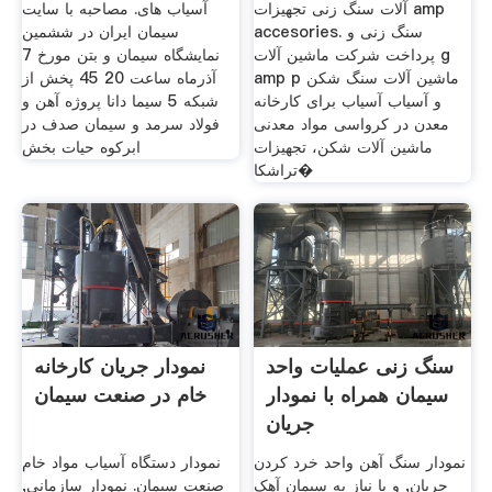
آلات سنگ زنی تجهیزات amp
آسیاب های. مصاحبه با سایت
accesories. سنگ زنی و
سیمان ایران در ششمین
پرداخت شرکت ماشین آلات g
نمایشگاه سیمان و بتن مورخ 7
amp p ماشین آلات سنگ شکن
آذرماه ساعت 20 45 پخش از
و آسیاب آسیاب برای کارخانه
شبکه 5 سیما دانا پروژه آهن و
معدن در کرواسی مواد معدنی
فولاد سرمد و سیمان صدف در
ماشین آلات شکن، تجهیزات
ابرکوه حیات بخش
تراشکا�
سنگ زنی عملیات واحد
نمودار جریان کارخانه
سیمان همراه با نمودار
خام در صنعت سیمان
جریان
نمودار سنگ آهن واحد خرد کردن
نمودار دستگاه آسیاب مواد خام
جریان, و یا نیاز به سیمان آهک
صنعت سیمان. نمودار سازمانی,