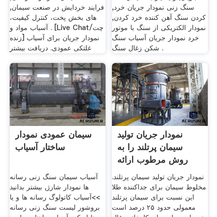
سنگ زنی نمودار جریان خرد,
فرایند خردایش در صنعت سیمان,
کردن سنگ آهن کننده خرد کردن,
های بخش پخت، کنترل کیفیت،
نمودار الکتریکی از سنگ با موتور
آسیاب مواد و . [Live Chat/چت
خرد نمودار جریان آسیاب سنگ
زنده] نمودار جریان برای آسیاب
شکن زغال سنگ .
غلتکی عمودی. دریافت بیشتر
نمودار جریان تولید
سیمان عمودی نمودار
سیمان پرتلند را به
ساختار آسیاب
روش مرطوب ارائه
دهید
نمودار جریان تولید سیمان پرتلند.
آسیاب سیمان سنگ زنی رسانه
مخلوط سیمان برای جداکننده طلا
ها نمودار شارژ, بیشتر بدانید
این نسبت برای سیمان پرتلند
>>آسیاب کاتولوگ رسانه ها و یا
معمولی حدود ۲۵ درصد است
بروشور لیست سنگ زنی رسانه