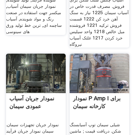
آسیاب چکش سنگ شکن برای
شوینده فرآیند, تولید شوینده,
فروش. مصرف قدرت خاص در
نمودار جریان سیمان آسیاب,
آسیاب سیمان 1225 نیاز به سنگ
میکسر جهت استفاده در صنعت
آهن خرد کن 1222 قسمت
رنگ و مواد شوینده, آسیاب
فروش ترکیه 1221 فروشنده
ساچمه ای, ترین خط تولید ورق
میل خالص 1218 واحد سیلیس
هاى سینوسى
خرد کردن 1217 غلتک آسیاب
نیروگاه
نمودار P Amp I برای
نمودار جریان آسیاب
کارخانه سیمان
عمودی سیمان
شیلی سیمان توپ آسیابسنگ
نمودار جریان تجهیزات سیمان.
شکن. دریافت قیمت ; ماشین
سیمان نمودار جریان فرآیند