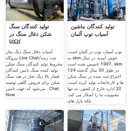
تولید کنندگان ماشین
تولید کنندگان سنگ
آسیاب توپ آلمان
شکن ذغال سنگ در
کلکاتا
توپ آسیاب توپ در آلمان است.
آسیاب ذغال سنگ دیگ بخار
به skm خوش آمدید. در سال
نیروگاه Live Chat/چت زنده
1987 تاسیس شده است، skm
مخروط تولید کنندگان سنگ شکن
در طول 30 سال گذشته 124
تولید کننده سنگ تامین کنندگان
اختراع ثبت شده در سنگ شکن
فشار بالا دیگ بخار در هند سنگ
ها و کارخانجات تولید کرده است.
شکن برای فروش. گاهی توصیه
22 اداره خارج از کشور، نه تنها
می‌شود که جهت تامین . Chat
محبوبیت ما را آشکار می کند،
Now
بلکه پازل های