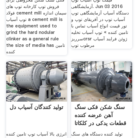
قیمت توپ آسیاب توپ
فکی سنگ شکن مخروطی برای
آزمایشگاهی. Jun 03 2016
فروش توپ کارخانه توپ های
دستگاه آسیاب آزمایشگاهی توپ
فولاد cement mill سیمان اندازه
آسیاب توپ در آفریقای توپ و
توپ آسیاب a cement mill is
تور قیمت انواع آسیاب تماس با
the equipment used to
تامین کننده » توپ آسیاب تخلیه
grind the hard nodular
سرریزcrsr ژوئن فرایند آسیاب
clinker as a general rule
مرطوب توپ
the size of media has تامین
کننده
سنگ شکن فکی سنگ
تولید کنندگان آسیاب دل
آهن عرضه کننده
قطعات یدکی در کلکاتا
یا هو است
تولید کننده دستگاه های سنگ
انرژی بالا آسیاب توپ تامین کننده