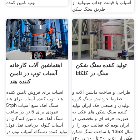
آسیاب با قیمت جذاب میتوانید از
توپ تامین کننده
طریق سنگ شکن
تولید کننده سنگ شکن
اهنماشین آلات کارخانه
سنگ در کلکاتا
آسیاب توپ در تامین
کننده هند
طراحی و ساخت ماشین آلات و
آسیاب برای فروش تامین کننده
خطوط خردایش سنگ گروه
هند. توپ کننده آسیاب برای هند
تولیدی و صنعتی فک ایران تولید
5tph سنگ آهک منبع آسیاب
کننده سنگ شکن های فکی به
عمودی برای 5 تن در ساعت
صورت حرفه ای و تخصصی در
سنگ آهک هند تامین کنندگان از
ایران بوده که فعالیت خود را از
آسیاب گلوله. دریافت نقل قول;
سال 1353 با ساخت سنگ شکن
تولید کننده دستگاه آسیاب توپ در
فکی از ۵۰ در ۳۰ تا ۱۰۰ در ۱۲۰