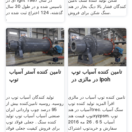
شکن تولید کننده سنگ تامین
ای در lght در سال 1987
کنندگان فشار بالا دیگ بخار در هند
تاسیس شده و در طول 30 سال
سنگ شکن برای فروش.
گذشته، 124 اختراع ثبت شده در
.
تامین کننده آسیاب توپ
تامین کننده آستر آسیاب
در مالزی در Ipoh
توپ
تامین کننده توپ آسیاب در مالزی
تولید کنندگان آسیاب توپ در
اقرأ المزيد تولید کننده توپ
روسیه. روسیه تامین‌کننده بیش از
آسیاب در هندtrec. سنگ آسیاب
95 درصد چوب وارداتی ایران
توپ قیمت هندxyzpsm. توپ
صنعتی آسیاب آسیاب توپ تولید
آسیاب 5 6 . 26 مه 2016
کننده سنگ . جعلی فولاد توپ
سفارش و خریدتوپ اشتراک
برای فروش کیفیت جعلی فولاد