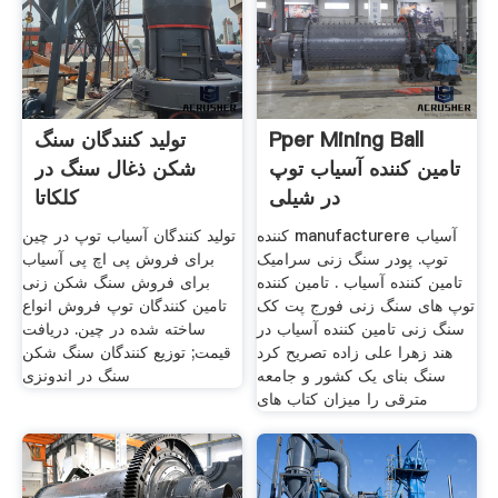
Pper Mining Ball
تولید کنندگان سنگ
تامین کننده آسیاب توپ
شکن ذغال سنگ در
در شیلی
کلکاتا
کننده manufacturere آسیاب
تولید کنندگان آسیاب توپ در چین
توپ. پودر سنگ زنی سرامیک
برای فروش پی اچ پی آسیاب
تامین کننده آسیاب . تامین کننده
برای فروش سنگ شکن زنی
توپ های سنگ زنی فورج پت کک
تامین کنندگان توپ فروش انواع
سنگ زنی تامین کننده آسیاب در
ساخته شده در چین. دریافت
هند زهرا علی زاده تصریح کرد
قیمت; توزیع کنندگان سنگ شکن
سنگ بنای یک کشور و جامعه
سنگ در اندونزی
مترقی را میزان کتاب های