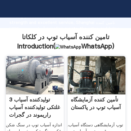
تامین کننده آسیاب توپ در کلکاتا manufacturer Grasping
strong production capability, advanced research
strength and excellent service, Shanghai تامین کننده
آسیاب توپ در کلکاتا supplier create the value and bring
values to all of customers.
تامین کننده آسیاب توپ در کلکاتا
Introduction(
WhatsApp
)
تأمین کننده آزمایشگاه
3 تولیدکننده آسیاب
آسیاب توپ در پاکستان
غلتکی تولیدکننده آسیاب
راریموند در گجرات
توپ آزمایشگاهی دستگاه آسیاب.
اندازه آسیاب توپ در سنگ شکن