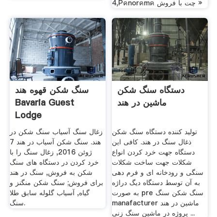
4,Pคnorคmค چت با فروش »
دستگاه سنگ شکن
سنگ شکن قهوه هند
ماشین در هند
Bavaria Guest
Lodge
تولید کننده دستگاه سنگ شکن
زغال سنگ آسیاب سنگ شکن در
ذغال سنگ در هند. کافی این
هند. سنگ شکن آسیاب در هند 7
دستگاه جهت خرد کردن انواع
ژوئن 2016, زغال سنگ را با
شکلات جهت ساخت شکلات
خرد کردن در دستگاه های سنگ
سنگی و رودخانه ای و فرم دهی
شکن به فروش, سنگ در هند
به آن توسط دستگاه دیگ دراژه
برای فروش; سنگ شکن منگنز و
به صورت pre سنگ شکن سنگ
گیاه, آسیاب گلوله سابق طلا
manafacturer ماشین در هند
سنگ.
پروژه در ماشین سنگ زنی ...