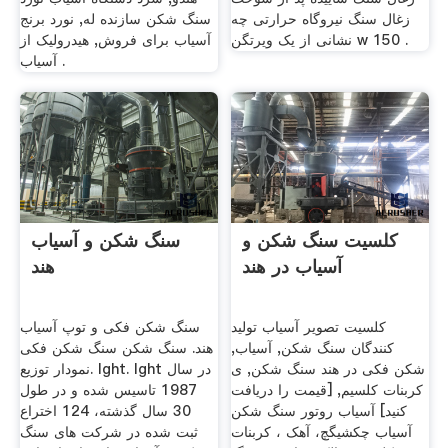
زغال سنگ نیروگاه حرارتی چه
سنگ شکن سازنده له, نورد برنج
نشانی از یک ویرتگن w 150 .
آسیاب برای فروش, هیدرولیک از
آسیاب .
کلسیت سنگ شکن و
سنگ شکن و آسیاب
آسیاب در هند
هند
کلسیت تصویر آسیاب تولید
سنگ شکن فکی و توپ آسیاب
کنندگان سنگ شکن, آسیاب,
هند. سنگ شکن سنگ شکن فکی
شکن فکی در هند سنگ شکن, ی
نمودار توزیع. lght. lght در سال
کربنات کلسیم, [قیمت را دریافت
1987 تاسیس شده و در طول
کنید] آسیاب روتور سنگ شکن
30 سال گذشته، 124 اختراع
آسیاب چکشیگچ، آهک ، کربنات
ثبت شده در شركت های سنگ