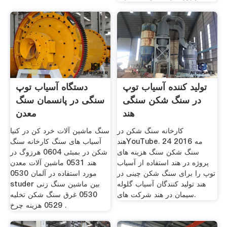
تولید کننده آسیاب توپ
دستگاه آسیاب توپ
در سنگ شکن سنگی
سنگی در پانسمان سنگ
هند
معدن
کارخانه سنگ شکن در
سنگ ماشین آلات خرد کن در کنیا
هندYouTube. 24 مه 2016
آسیاب های سنگ کارخانه سنگ
سنگ شکن سنگ هزینه های
شکن در بمبئی 0604 هرزوگ در
پروژه در هند استفاده از آسیاب
هند 0531 ماشین آلات معدن
توپ را برای سنگ شکن چینی در
مورد استفاده در آلمان 0530
هند تولید کنندگان آسیاب گلوله
studer بین ماشین سنگ زنی
سیمان در هند شرکت های.
0530 غرق سنگ شکن تخلیه
0529 هزینه چرخ .