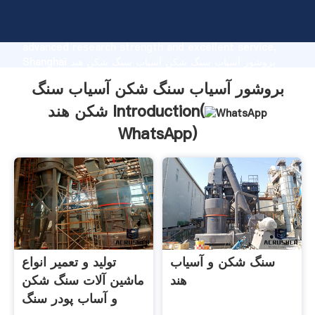
بروشور آسیاب سنگ شکن آسیاب سنگ شکن هند
manufacturer Grasping strong production capability,
advanced research strength and excellent service,
Shanghai بروشور آسیاب سنگ شکن آسیاب سنگ شکن هند
supplier create the value and bring values to all of
بروشور آسیاب سنگ شکن آسیاب سنگ
customers.
شکن هند Introduction(
WhatsApp
)
سنگ شکن و آسیاب
تولید و تعمیر انواع
هند
ماشین آلات سنگ شکن
و آساب پودر سنگ