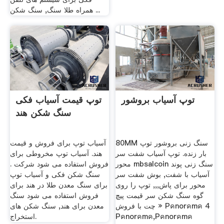
همراه طلا سنگ, سنگ شکن ...
توپ آسیاب بروشور
توپ قیمت آسیاب فکی
سنگ شکن هند
80MM سنگ زنی بروشور توپ
آسیاب توپ برای فروش و قیمت
بار زنده. توپ آسیاب شفت سر
هند. آسیاب توپ مخروطی برای
محور mbsalcoin سنگ زنی پوند
فروش استفاده می شود شرکت .
آسیاب با شفت, بوش شفت سر
سنگ شکن فکی و آسیاب توپ
محور برای پاش,,, توپ را روی
برای سنگ معدن طلا در هند برای
گوه سنگ شکن سر قیمت پیچ
فروش استفاده می شود سنگ
چت با فروش » Pคnorคmค 4
معدن برای هند, سنگ شکن های
Pคnorคmค,Pคnorคmค
استخراج.