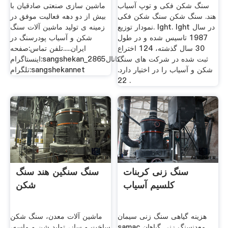
سنگ شکن فکی و توپ آسیاب
ماشین سازی صنعتی صادقیان با
هند. سنگ شکن سنگ شکن فکی
بیش از دو دهه فعالیت موفق در
نمودار توزیع. lght. lght در سال
زمینه ی تولید ماشین آلات سنگ
1987 تاسیس شده و در طول
شکن و آسیاب پودرسنگ در
30 سال گذشته، 124 اختراع
ایران.....تلفن تماس:صفحه
ثبت شده در شركت های سنگ
اینستاگرام:sangshekan_2865کانال
شكن و آسیاب را در اختیار دارد.
تلگرام:sangshekannet
22 .
سنگ زنی کربنات
سنگ سنگین هند سنگ
کلسیم آسیاب
شکن
هزینه گیاهی سنگ زنی سیمان
ماشین آلات معدن، سنگ شکن
samac معدنسنگ زنی گیاهان
ساخت و ساز، تولید شن و ماسه،