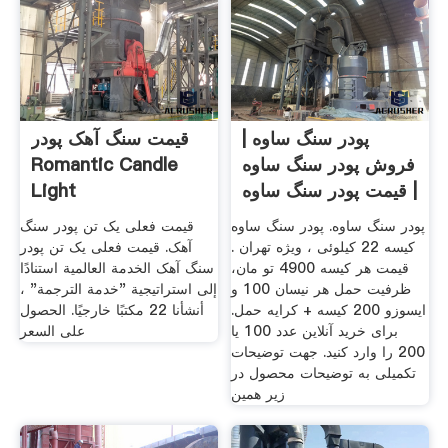
پودر سنگ ساوه |
قیمت سنگ آهک پودر
فروش پودر سنگ ساوه
Romantic Candle
| قیمت پودر سنگ ساوه
Light
پودر سنگ ساوه. پودر سنگ ساوه
قیمت فعلی یک تن پودر سنگ
کیسه 22 کیلوئی ، ویژه تهران .
آهک. قیمت فعلی یک تن پودر
قیمت هر کیسه 4900 تو مان،
سنگ آهک الخدمة العالمية استنادًا
ظرفیت حمل هر نیسان 100 و
إلى استراتيجية "خدمة الترجمة" ،
ایسوزو 200 کیسه + کرایه حمل.
أنشأنا 22 مكتبًا خارجيًا. الحصول
برای خرید آنلاین عدد 100 یا
على السعر
200 را وارد کنید. جهت توضیحات
تکمیلی به توضیحات محصول در
زیر همین