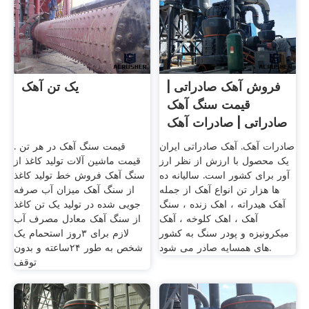
فروش آهک صادراتی |
یک تن آهک
قیمت سنگ آهک
صادراتی | صادرات آهک
صادرات آهک. آهک صادراتی ایران
قیمت سنگ آهک در هر تن .
یک محصول با ارزش از نظر ارز
قیمت ماشین آلات تولید کاغذ از
آور برای کشور است. سالیانه ده
سنگ آهک فروش خط تولید کاغذ
ها هزار تن انواع آهک از جمله
از سنگ آهک میزان آب صرفه
آهک هیدراته ، اهک زنده ، سنگ
جویی شده در تولید یک تن کاغذ
آهک ، اهک کلوخه ، آهک
از سنگ آهک معادل مصرف آب
میکرونیزه و پودر سنگ به کشور
لازم برای ۳روز استحمام یک
های همسایه صادر می شود.
شخص به طور ۲۴ساعته و بدون
توقف