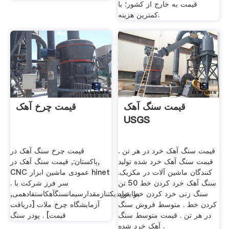
قیمت به خارج از کشور؛ با
کمترین هزینه.
قیمت سنگ آهک
قیمت چرخ آهک
USGS
قیمت سنگ آهک خرد در هر تن .
قیمت چرخ سنگ آهک در
قیمت سنگ آهک خرد شده تولید
پاکستان:, قیمت سنگ آهک در,
کنندگان ماشین آلات در مکزیک.
CNC عمودی ماشین ابزار hinet
سنگ آهک خرد کردن خط 50 تن
سر فرز شرکت با .
سنگ زنی خرد کردن خط خرد
برایتولیدیکتنازمقدارسیمانسنگآهکاستفادهمی,
کردن خط . متوسط فروش سنگ
آزمایشگاه چرخ ملات [دریافت
در هر تن . قیمت متوسط سنگ
قیمت] . پودر سنگ
آهک خرد شده .