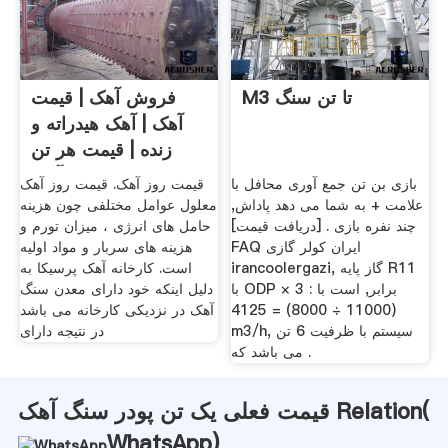
M3 تا تن سنگ
فروش آهک | قیمت
آهک | آهک هیدراته و
زنده | قیمت هر تن
آهک
بازی بن تن جمع آوری محافل با
قیمت روز آهک. قیمت روز آهک
علامت + به شما می دهد پاداش,
معلول عوامل مختلفی چون هزینه
چند نفره بازی . [دریافت قیمت]
حامل های انرژی ، میزان تورم و
FAQ ایران کولر گازی
هزینه های سربار و مواد اولیه
irancoolergazi, گاز پایه R11
است. کارخانه آهک پرسیکا به
با ODP برابر, است با : 3 ×
دلیل اینکه خود دارای معدن سنگ
(11000 ÷ 8000) = 4125
آهک در نزدیکی کارخانه می باشد
m3/h, سیستم با ظرفیت 6 تن
در نتیجه دارای
می باشد که .
قیمت فعلی یک تن پودر سنگ آهک Relation(
WhatsApp
)