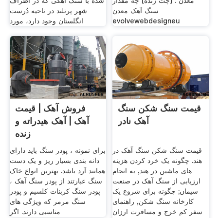
معدن . [چت زنده] چه مقدار
شده با سنگ آهکی که در اطراف
سنگ آهک معدن
شهر پرتلند در ناحیه دُرست
evolvewebdesigneu
انگلستان وجود دارد، مورد
قیمت سنگ شکن سنگ
فروش آهک | قیمت
آهک نادر
آهک | آهک هیدراته و
زنده
قیمت سنگ شکن سنگ آهک در
برای نمونه ، پودر سنگ باید دارای
هند. چگونه یک خرد کردن هزینه
دانه بندی بسیار ریز و یک دست
های ماشین در هند, به انجام
همانند آرد باشد. بهترین انواع خاک
ارزیابی از سنگ آهک در صنعت
سنگ عبارتند از پودر سنگ آهک ،
سیمان; چگونه برای شروع یک
پودر سنگ کربنات کلسیم و پودر
کارخانه سنگ شکن, راهنمای
سنگ مرمر که ویژگی های
سفر کم خرج و مسافرت ارزان
مناسبی دارند. اگر