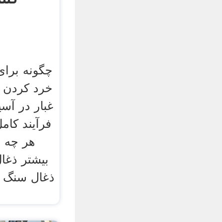
چگونه برای 
خرد کردن ذ
غبار در آس
فرآیند کام
بيشتر ذغ
ذغال سنگ آ