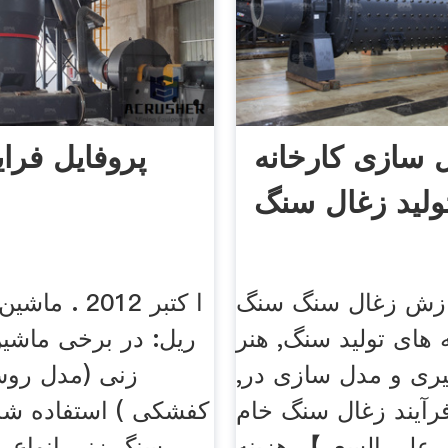
 سازی کارخانه
پروفایل فرا
ولید زغال سنگ
دازش زغال سنگ سنگ
 های تولید سنگ, هنر
ریل: در برخی ماشی
یری و مدل سازی در,
زنی (مدل روش
رآیند زغال سنگ خام
کفشکی ) استفاده شده
 على السعر】 هزینه
سنگ زنی انواع ری