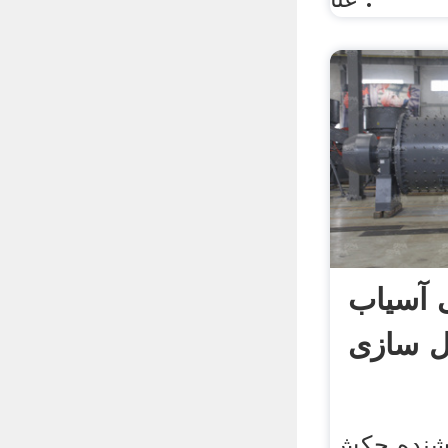
 آسیاب
شنده چکش