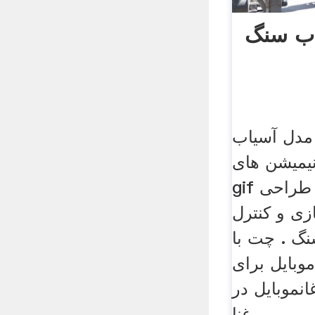
اب سنگ
مدل آسیاب
نیمیشن های
gif معدن زغال سنگ. . طراحی
ی و کنترل
گ . چت با
بایل برای
موبایل در
غنا .