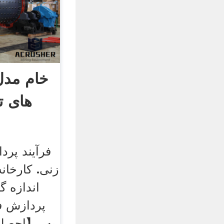
خام مدل
های ت
فرآیند پر
زنی. کارخانه
اندازه گ
پردازش ف
به. 【احصل