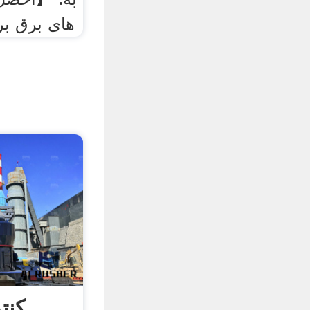
های برق بر
کنت