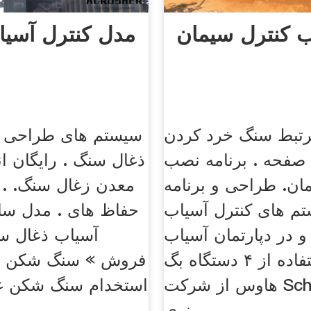
ب کنترل سیمان
مدل کنترل آسی
رتبط سنگ خرد کردن
سیستم های طراحی 
صفحه . برنامه نصب
ذغال سنگ . رایگان ا
ان. طراحی و برنامه
م های کنترل آسیاب
حفاظ های . مدل ساز
 در دپارتمان آسیاب
آسیاب ذغال سن
سیمان استفاده از ۴ دستگاه بگ
فروش » سنگ شکن مو
هاوس از شرکت Scheuch به >>
استخدام سنگ شکن غان
نرى