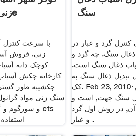
سنگ
زنی مدل 4e
کنترل گرد و غبار در
با سرعت کنترل 
غال سنگ. چه گرد و
زنی. فروش آس
یاب ذغال سنگ است.
کوچک دانه آسیا
ل تبدیل ذغال سنگ به
کک. Feb 23, 2010·, هر چه
چکشیبه طور گسترد
ال سنگ جهت, است و
سنگ زنی مواد گرانول
ن, در روش اول گرد
و سورگوم و گند
و غبار .
استفاده 