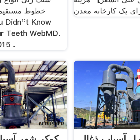
ای یک کارخانه معدن
u Didn''t Know
ur Teeth WebMD.
015 .
رل آسیاب ذغال
کوکر شهر آسی