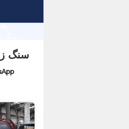
سن
lity,
ce,
سنگ زن