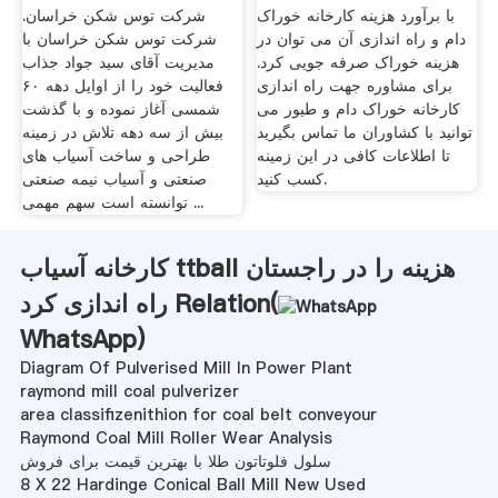
با برآورد هزینه کارخانه خوراک
شرکت توس شکن خراسان.
دام و راه اندازی آن می توان در
شرکت توس شکن خراسان با
هزینه خوراک صرفه جویی کرد.
مدیریت آقای سید جواد جذاب
برای مشاوره جهت راه اندازی
فعالیت خود را از اوایل دهه ۶۰
کارخانه خوراک دام و طیور می
شمسی آغاز نموده و با گذشت
توانید با کشاوران ما تماس بگیرید
بیش از سه دهه تلاش در زمینه
تا اطلاعات کافی در این زمینه
طراحی و ساخت آسیاب های
کسب کنید.
صنعتی و آسیاب نیمه صنعتی
توانسته است سهم مهمی ...
کارخانه آسیاب ttball هزینه را در راجستان
راه اندازی کرد Relation(
WhatsApp
)
Diagram Of Pulverised Mill In Power Plant
raymond mill coal pulverizer
area classifizenithion for coal belt conveyour
Raymond Coal Mill Roller Wear Analysis
سلول فلوتاتون طلا با بهترین قیمت برای فروش
8 X 22 Hardinge Conical Ball Mill New Used