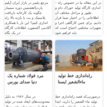
· در این مقاله ما در خصوص راه
مرجع پلیمر در بازار ایران (پلیم
اندازی کارگاه تولید خوراک دام و
پارت):هشتمین دوره سمینار
طیور و مراحل مختلف آن
چگونه یک کارخانه بازیافت
اطلاعاتی را در اختیار شما قرار
پلاستیک و پت با بازده بالا راه
دادیم. برای چنین کارگاهی اجزا و
اندازی کنیم؟ این بار با همکاری
تجهیزات مختلفی احتیاج است که
آکادمی آکسفورد. اطلاعات کارگاه
باید فراهم شود.
در یک نگاه:
راه‌اندازی خط تولید
مرد فولاد شماره یک
ماء‌الشعیر ایسنا
دنیا صدای بورس
درصورتی‌که قصد راه‌اندازی خط
در سال ۱۹۷۶ به دلیل
تولید ماء‌ الشعیر را دارید، ابتدا
محدودیت‌های ایجاد شده در تولید
باید طرح و برنامه‌ای راجع به
فولاد از سوی دولت هند، میتال