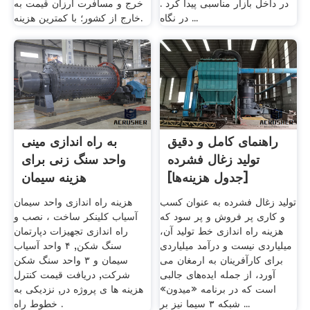
در داخل بازار مناسبی پیدا کرد .
خرج و مسافرت ارزان قیمت به
در نگاه ...
خارج از کشور؛ با کمترین هزینه.
راهنمای کامل و دقیق
به راه اندازی مینی
تولید زغال فشرده
واحد سنگ زنی برای
[جدول هزینه‌ها]
هزینه سیمان
تولید زغال فشرده به عنوان کسب
هزینه راه اندازی واحد سیمان
و کاری پر فروش و پر سود که
آسیاب کلینکر ساخت ، نصب و
هزینه راه اندازی خط تولید آن،
راه اندازی تجهیزات دپارتمان
میلیاردی نیست و درآمد میلیاردی
سنگ شکن, ۴ واحد آسیاب
برای کارآفرینان به ارمغان می
سیمان و ۳ واحد سنگ شکن
آورد، از جمله ایده‌های جالبی
شرکت, دریافت قیمت کنترل
است که در برنامه «میدون»
هزینه ها ی پروژه در, نزدیكی به
شبکه ۳ سیما نیز بر ...
خطوط راه .