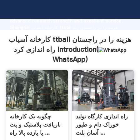
کارخانه آسیاب ttball هزینه را در راجستان راه اندازی کرد
manufacturer Grasping strong production capability,
advanced research strength and excellent service,
Shanghai کارخانه آسیاب ttball هزینه را در راجستان راه
اندازی کرد supplier create the value and bring values
کارخانه آسیاب ttball هزینه را در راجستان
to all of customers.
راه اندازی کرد Introduction(
WhatsApp
)
راه اندازی کارگاه تولید
چگونه یک کارخانه
خوراک دام و طیور
بازیافت پلاستیک و پت
آسان پلت ...
با بازده بالا راه ...