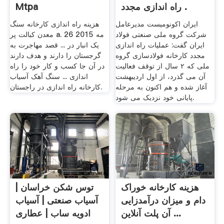
راه اندازی مجدد .
Mtpa
ایران اکونومیست مدیرعامل
هزینه راه اندازی کارخانه سنگ
شرکت گروه ملی صنعتی فولاد
معدن کبالت پر a. 26 مه 2015
ایران گفت: عملیات راه اندازی
یک انبار در ... قصد مهاجرت به
مجدد کارخانه فولادسازی گروه
گرجستان را دارند و هدف دارند
ملی که ۲ سال از توقف فعالیت
در آن جا کسب و کار خود را راه
آن می گذرد، از اول اردیبهشت
اندازی ... سنگ آهک آسیاب
آغاز شده و هم اکنون به مرحله
کارخانه راه اندازی در راجستان.
پایانی خود نزدیک می شود.
هزینه کارخانه خوراک
توس شکن خراسان |
دام و میزان درآمدزایی
آسیاب صنعتی | آسیاب
آن پلت آنلاین ...
ادویه ساب | عطاری