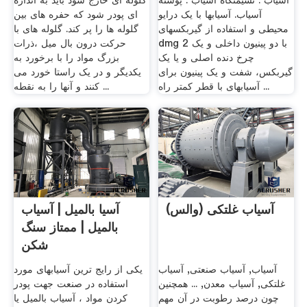
آسیاب . نشیمنگاه آسیاب . پوسته
گلوله ای خارج شود باید به اندازه
آسیاب. آسیابها با یک درایو
ای پودر شود که حفره های بین
محیطی و استفاده از گیربکسهای
گلوله ها را پر کند. گلوله های با
dmg 2 با دو پینیون داخلی و یک
حرکت درون بال میل ،ذرات
چرخ دنده اصلی و یا یک
بزرگ مواد را با برخورد به
گیربکس، شفت و یک پینیون برای
یکدیگر و در یک راستا خورد می
آسیابهای با قطر کمتر راه ...
کنند و آنها را به نقطه ...
آسیاب غلتکی (والس)
آسيا بالميل | آسیاب
بالميل | ممتاز سنگ
شکن
آسیاب, آسیاب صنعتی, آسیاب
یکی از رايج ترین آسیابهای مورد
غلتکی, آسیاب معدن, ... همچنین
استفاده در صنعت جهت پودر
چون درصد رطوبت در آن مهم
کردن مواد ، آسیاب بالمیل یا