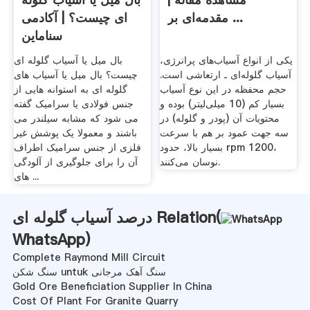
مقدمه‌ای بر ...
ای چیست؟ | آکادمی
سناماین
یکی از انواع آسیاب‌های پرانرژی،
بال میل یا آسیاب گلوله ای
آسیاب گلوله‌ای ـ ارتعاشی است.
چیست؟ بال میل یا آسیاب های
حجم محفظه در این نوع آسیاب
گلوله ای به استوانه هایی از
بسیار کم (10 میلی‌لیتر) بوده و
جنس فولادی یا سرامیک گفته
محتویات آن (پودر و گلوله) در
می شود که مشابه سیلندر می
سه جهت عمود بر هم با سرعت
باشند و معمولا یک پوشش غیر
بسیار بالا، حدود rpm 1200،
فلزی از جنس سرامیک اطراف
نوسان می‌کنند.
آن را برای جلوگیری از آلودگی
های ...
درصد آسیاب گلوله ای Relation(
WhatsApp
)
Complete Raymond Mill Circuit
سنگ شکن untuk سنگ آهک مرجانی
Gold Ore Beneficiation Supplier In China
Cost Of Plant For Granite Quarry