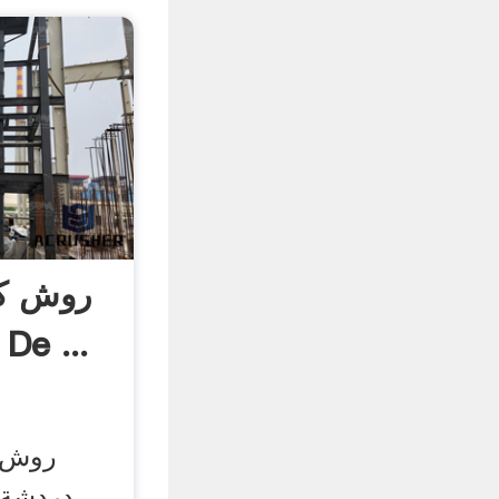
روش کا
ای r De
روش ک
دردشة 