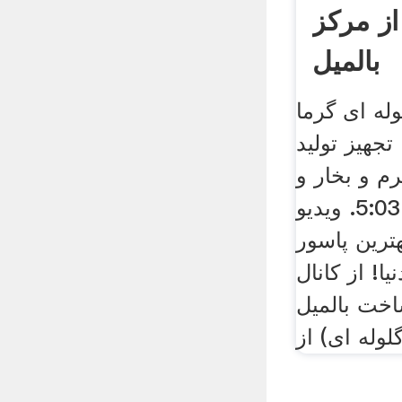
از مرکز
بالمیل
وله ای گرما
تجهیز تولید
رم و بخار و
بالمیل. نرو بعدی. 5:03. ویدیو
رین پاسور
یا! از کانال Sportv. 10:17.
اخت بالمیل