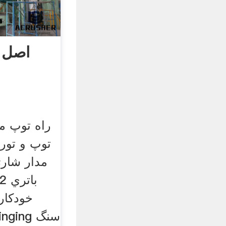
اصل ک
راه توپ می
توپ و تور 
خودكار