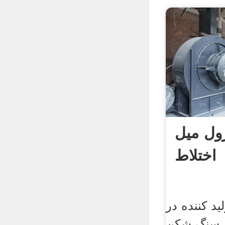
رول میل
اختلاط
د کننده در
 سنگ شکن