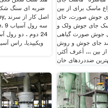
ع ماسک برای از بین
ضربه ای سنگ شک
ی جوش صورت. جای
ک جای جوش ولک و
. ce
ی جوش صورت گیاهی
24 دوم . دو رول آ
د جای جوش و روش
ویکیپدیا. راس آس
ز بین ... أعرف أكثر.
ترین ضددردهای خان