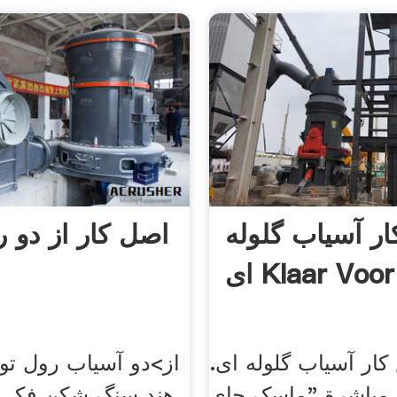
ر آسیاب گلوله
اصل کار از دو 
Klaar Voo ...
ار آسیاب گلوله ای.
از>دو آسیاب رول تولی
مباشرة "ماسک جای
هند سنگ شکن فکی