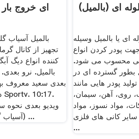
وله ای (بالمیل)
ای خروج بار 
ه ای یا بالمیل وسیله
بالمیل آسیاب گل
هت پودر کردن انواع
تجهیز از کانال گرما 
نی محسوب می شود.
کننده انواع دیگ آبگ
ل بطور گسترده ای در
لید پودر هایی مانند
بعدی سعید معروف بهت
روی، آهن، سیمان،
دن
ات، مواد نسوز، مواد
ویدیو بعدی نحوه س
سایر کانی های فلزی
(آسیاب گلوله ای) از ...
...