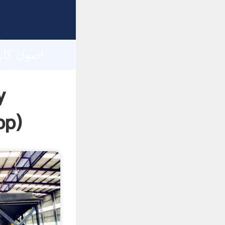
h
pp
)