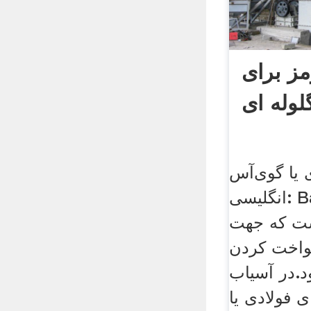
ز برای
لوله ای
ا گوی‌آس (به
انگلیسی: Ball mill) گونه‌ای از
ست که جهت
کنواخت کردن
د.در آسیاب
ای فولادی یا