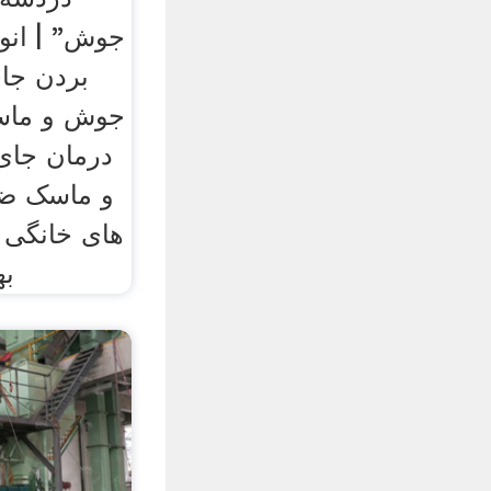
جوش" | انوا
بردن جا
جوش و ماس
درمان جا
و ماسک ض
های خانگی ا
به