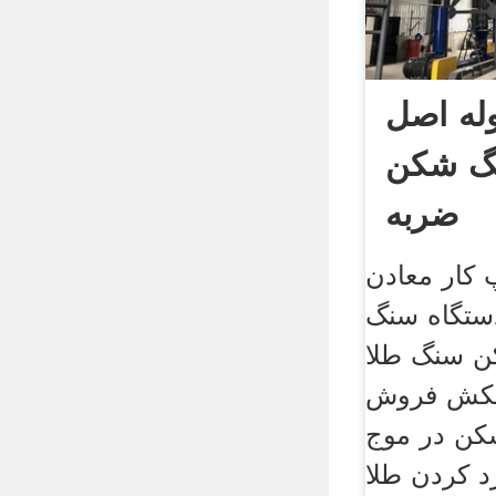
وله اصل
نگ شکن
ضربه
 کار معادن
تگاه سنگ
نگ طلاYouTube 14
جفت چکش فروش
کن در موج
 کردن طلا