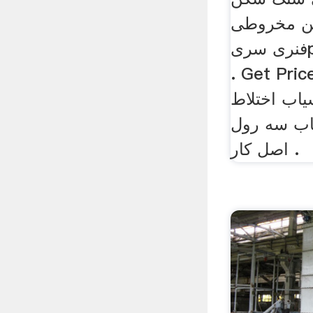
ن مخروطی
فنری سریpy, اصل کار از سرند
Get Pri. سه رول آسیاب 9
سیاب اختلاط
یاب سه رول
اصل کار .