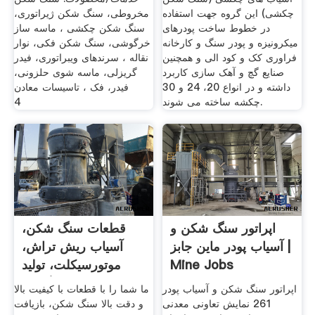
چکشی) این گروه جهت استفاده
مخروطی، سنگ شکن ژیراتوری،
در خطوط ساخت پودرهای
سنگ شکن چکشی ، ماسه ساز
میکرونیزه و پودر سنگ و کارخانه
خرگوشی، سنگ شکن فکی، نوار
فراوری کک و کود الی و همچنین
نقاله ، سرندهای ویبراتوری، فیدر
صنایع گچ و آهک سازی کاربرد
گریزلی، ماسه شوی حلزونی،
داشته و در انواع 20، 24 و 30
فیدر، فک ، تاسیسات معادن
چکشه ساخته می شوند.
4
اپراتور سنگ شکن و
قطعات سنگ شکن،
آسیاب پودر ماین جابز |
آسیاب ریش تراش،
Mine Jobs
موتورسیکلت، تولید
کنندگان و
اپراتور سنگ شکن و آسیاب پودر
ما شما را با قطعات با کیفیت بالا
261 نمایش تعاونی معدنی
و دقت بالا سنگ شکن، بازیافت