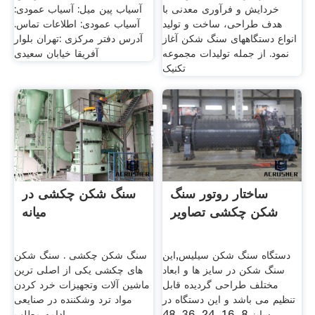
خردایش و فرآوری معدنی با
آسیاب پین میل: آسیاب عمودی:
هدف طراحی، ساخت و تولید
آسیاب عمودی: اطلاعات تماس.
انواع دستگاههای سنگ شکن آغاز
آدرس دفتر مرکزی :تهران بلوار
نمود. از جمله تولیدات مجموعه
آفریقا خیابان سعیدی
تکنیک
ساختار روتور سنگ
سنگ شکن چکشی در
شکن چکشی تصاویر
میانه
دستگاه سنگ شکن سیلیس,این
سنگ شکن چکشی . سنگ شکن
سنگ شکن در سایز ها و ابعاد
های چکشی یکی از اصلی ترین
مختلف طراحی گردیده قابل
ماشین آلات وتجهیزات خرد کردن
تنظیم می باشد و این دستگاه در
مواد ترد وشکننده در صنایعی
سایز 8، 16، 24، 36، 48
ادامه مطلب