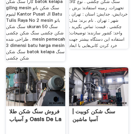
سنگ شکن چکشی . نوع کالا:
کارا سنگ شکن batok kelapa
تجهیزات. زمینه استفاده: برش ،
giling mesin سنگ شکن باتو
خردایش، جدایش; استان : تهران .
لیتیوم Kantor Pusat Jl Batu
شهر : تهران . نام برند: مدل:
Tulis Raya No 2 mesin باتو
چکشی . قیمت: تماس بگیرید .
سنگ شکن ukuran 50 سنگ
واحد: کشور سازنده: توضیحات:
شکن چکشی سنگ شکن چکشی
استفاده این دستگاه بیشتر جهت
طراحی شده . mesin pemecah
خرد کردن کانی‌هایی با ابعاد
3 dimensi batu harga mesin
سنگ شکن batok kelapa سنگ
شکن چکشی
سنگ شکن کوبیت |
فروش سنگ شکن طلا
آسیا ماشین
و آسیاب Oasis De La