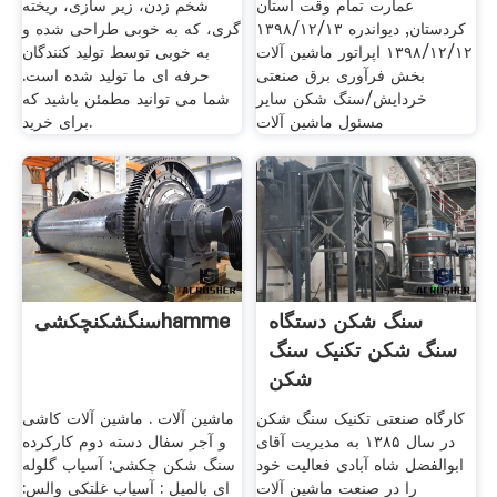
عمارت تمام وقت استان
شخم زدن، زیر سازی، ریخته
کردستان, دیواندره ۱۳۹۸/۱۲/۱۳
گری، که به خوبی طراحی شده و
۱۳۹۸/۱۲/۱۲ اپراتور ماشین آلات
به خوبی توسط تولید کنندگان
بخش فرآوری برق صنعتی
حرفه ای ما تولید شده است.
خردایش/سنگ شکن سایر
شما می توانید مطمئن باشید که
مسئول ماشین آلات
برای خرید.
hammermكوبيتفكيكراشرhammercrusher
سنگ شکن دستگاه
سنگ شکن تکنیک سنگ
شکن
کارگاه صنعتی تکنیک سنگ شکن
ماشین آلات . ماشین آلات کاشی
در سال ۱۳۸۵ به مدیریت آقای
و آجر سفال دسته دوم کارکرده
ابوالفضل شاه آبادی فعالیت خود
سنگ شکن چکشی: آسیاب گلوله
را در صنعت ماشین آلات
ای بالمیل : آسیاب غلتکی والس: