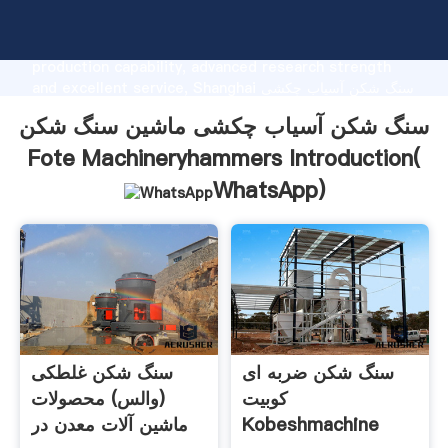
سنگ شکن آسیاب چکشی ماشین سنگ شکن Fote
Machineryhammers manufacturer Grasping strong
production capability, advanced research strength
and excellent service, Shanghai سنگ شکن آسیاب چکشی
ماشین سنگ شکن Fote Machineryhammers supplier
سنگ شکن آسیاب چکشی ماشین سنگ شکن
create the value and bring values to all of customers.
Fote Machineryhammers Introduction(
WhatsApp
)
سنگ شکن ضربه ای
سنگ شکن غلطکی
کوبیت
(والس) محصولات
Kobeshmachine
ماشین آلات معدن در