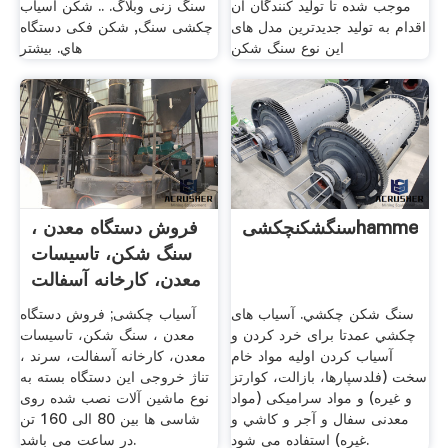
موجب شده تا تولید کنندگان آن
سنگ زنی وبلاگ. .. شکن آسیاب
اقدام به تولید جدیدترین مدل های
چکشی سنگ, شکن فکی دستگاه
این نوع سنگ شکن
هاي. بیشتر
فروش دستگاه معدن ،
سنگ شکن، تاسیسات
معدن، کارخانه آسفالت
سنگ شكن چكشي. آسیاب های
آسیاب چکشی; فروش دستگاه
چكشي عمدتا برای خرد کردن و
معدن ، سنگ شکن، تاسیسات
آسياب كردن اولیه مواد خام
معدن، کارخانه آسفالت، سرند ،
سخت (فلدسپارها، بازالت، کوارتز
تناژ خروجی این دستگاه بسته به
و غیره) و مواد سرامیکی (مواد
نوع ماشین آلات نصب شده روی
معدنی سفال و آجر و كاشي و
شاسی ها بین 80 الی 160 تن
غیره) استفاده می شود.
در ساعت می باشد.