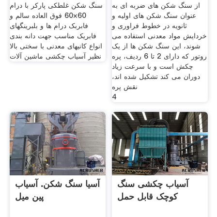
پارس سنتر
از سنگ شکن های ضربه ای به
سنگ شکن غلطکی پارکر با درام
عنوان سنگ شکن های اولیه و
60×60 فوق العاده سالم و
ثانویه در خطوط فراوری و
فابربک درام ها و بلبرینگهای
خردایش مواد معدنی استفاده می
فابریک مناسب جهت دانه بندی
شوند، این سنگ شکن ها از یک
انواع کانیهای معدنی با سختی بالا
روتور که دارای 2 تا 6 ردیف، پره
نظیر آسیاب چکشی ماشین آلات
چکش است و با سرعت زیاد
دوران می کند تشکیل شده اند،
نقش پره
4
آسیاب چکشی سنگ
آسیا سنگ شکن. آسیاب
کوچک قابل حمل
پین میل