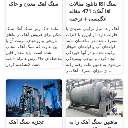
دانلود مقالات ISI سنگ
سنگ آهک معدن و خاک
آهک: 471 مقاله Isi
انگلیسی + ترجمه
فارسی
آهک زنده میل ترکیبی شدیدی با
مانند خاک رس سنگ آهک سنگ
فلزات دارد، از این‌رو با فلزات
شکن برای فروش. آهک در بناهای
مصرف شده در ساختمان مانند
تاریخی و روشهای مرمت آن با
لوله‌های آب و لوله‌های شوفاژ
این تفاوت که سنگ آهک انتخاب
ترکیب شده و در آنها خوردگی
شده است، باید مقدار قابل
ایجاد کرده و موجب پوسیدگی
ملاحظه‌ای خاک رس همراه داشته
می‌شود. به همین علت رفته رفته
باشد. 2.شکفته کردن.
از میزان مصرف آهک در ...
ماشین سنگ آهک را به
تجزیه سنگ آهک