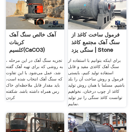
فرمول ساخت کاغذ از
آهک خالص سنگ آهک
سنگ آهک مجتمع کاغذ
کربنات
سنگی یزد | Stone
کلسیم(CaCO3)
Paper
برای اینکه بتوانیم با استفاده از
تجزیه سنگ آهک در این مرحله ،
سنگ آهک کاغذی مفید و قابل
به روشی که برای تهیه آهک گفته
استفاده تولید کنیم، بایستی
شد، عمل می‌شود. با این تفاوت
فرمول و روش ساخت آن را بلد
که سنگ آهک انتخاب شده است،
باشیم. مسلما با همان روش تولید
باید مقدار قابل ملاحظه‌ای خاک
کاغذ از چوب درختان، نخواهیم
رس همراه داشته باشد. شکفته
توانست کاغذ سنگی را نیز تولید
کردن
نماییم.