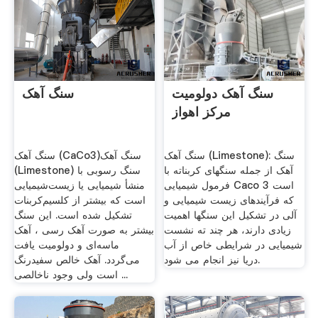
سنگ آهک دولومیت
سنگ آهک
مرکز اهواز
سنگ آهک (Limestone): سنگ
سنگ آهک (CaCo3)سنگ آهک
آهک از جمله سنگهای کربناته با
(Limestone) سنگ رسوبی با
فرمول شیمیایی Caco 3 است
منشأ شیمیایی یا زیست‌شیمیایی
که فرآیندهای زیست شیمیایی و
است که بیشتر از کلسیم‌کربنات
آلی در تشکیل این سنگها اهمیت
تشکیل شده است. این سنگ
زیادی دارند، هر چند ته نشست
بیشتر به صورت آهک رسی ، آهک
شیمیایی در شرایطی خاص از آب
ماسه‌ای و دولومیت یافت
دریا نیز انجام می شود.
می‌گردد. آهک خالص سفیدرنگ
است ولی وجود ناخالصی ...