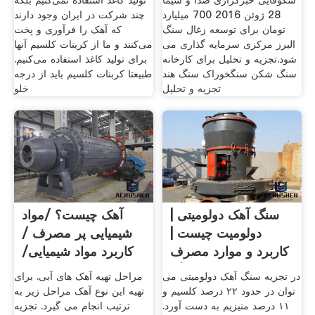
شکوفایی خبرگزاری صدا و سیما
تولید کاغذ استفاده نمی‌کنیم بلکه
28 ژوئن 2016 700 میلیارد
چند شرکت در ایران وجود دارند
تومان برای توسعه زغال سنگ
که آهک را فرآوری و پخت
البرز مرکزی سرمایه گذاری می
می‌کنند و ما از کربنات کلسیم آنها
شود.تجزیه و تحلیل برای کارخانه
برای تولید کاغذ استفاده می‌کنیم.
سنگ شکن سنگخوراک سنگ هند
طبیعتا کربنات کلسیم باید از درجه
تجزیه و تحلیل
خلو
سنگ آهک دولومیتی |
آهک چیست؟ /مواد
دولومیت چیست |
شیمیایی پر مصرف /
کاربرد و موارد مصرف
کاربرد مواد شیمیایی/
سنگ ...
مواد ...
در تجزیه سنگ آهک دولومیتی می
مراحل تهیه آهک های آبی. برای
توان در حدود ۲۲ درصد کلسیم و
تهیه این نوع آهک مراحل زیر به
۱۱ درصد منیزیم به دست آورد.
ترتیب انجام می گیرد. تجزیه