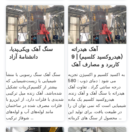
آهک هیدراته
سنگ آهک ویکی‌پدیا،
(هیدروکسید کلسیم) | 9
دانشنامهٔ آزاد
کاربرد و مصارف آهک
هیدراته
به اکسید کلسیم و اکسیژن تجزیه
سنگ آهک سنگ رسوبی با منشأ
می شود : دمای ذوب : 580
شیمیایی یا زیست‌شیمیایی که
درجه سانتی گراد . تفاوت آهک
بیشتر از کلسیم‌کربنات تشکیل
هیدراته با سنگ آهک و آهک زنده.
شده‌باشد.. آهک زنده میل ترکیبی
هیدروکسید کلسیم یک ماده
شدیدی با فلزات دارد، از این‌رو با
شیمیایی است که نمی توان آن را
فلزات مصرف شده در ساختمان
در طبیعت یافت. برای تولید این
مانند لوله‌های آب و لوله‌های
محصول از سنگ های کربناته ...
شوفاژ ترکیب ...