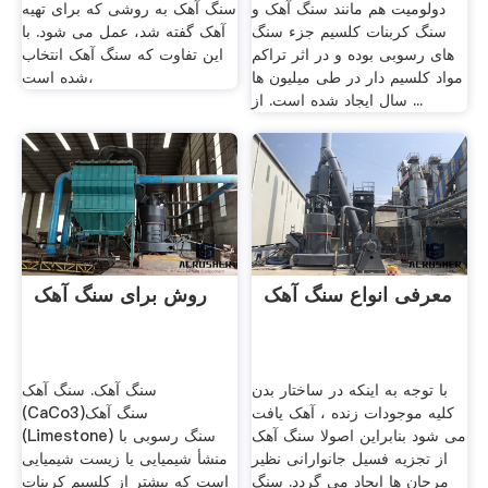
دولومیت هم مانند سنگ آهک و
سنگ آهک به روشی که برای تهیه
سنگ کربنات کلسیم جزء سنگ
آهک گفته شد، عمل می شود. با
های رسوبی بوده و در اثر تراکم
این تفاوت که سنگ آهک انتخاب
مواد کلسیم دار در طی میلیون ها
شده است،
سال ایجاد شده است. از ...
معرفی انواع سنگ آهک
روش برای سنگ آهک
با توجه به اینکه در ساختار بدن
سنگ آهک. سنگ آهک
کلیه موجودات زنده ، آهک یافت
(CaCo3)سنگ آهک
می شود بنابراین اصولا سنگ آهک
(Limestone) سنگ رسوبی با
از تجزیه فسیل جانوارانی نظیر
منشأ شیمیایی یا زیست شیمیایی
مرجان ها ایجاد می گردد. سنگ
است که بیشتر از کلسیم کربنات