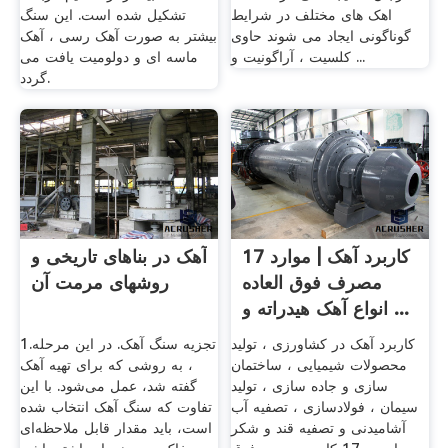
اهک های مختلف در شرایط
تشکیل شده است. این سنگ
گوناگونی ایجاد می شوند حاوی
بیشتر به صورت آهک رسی ، آهک
کلسیت ، آراگونیت و ...
ماسه ای و دولومیت یافت می
گردد.
17 کاربرد آهک | موارد
آهک در بناهای تاریخی و
مصرف فوق العاده
روشهای مرمت آن
انواع آهک هیدراته و ...
کاربرد آهک در کشاورزی ، تولید
1.تجزیه سنگ آهک. در این مرحله
محصولات شیمیایی ، ساختمان
، به روشی که برای تهیه آهک
سازی و جاده سازی ، تولید
گفته شد، عمل می‌شود. با این
سیمان ، فولادسازی ، تصفیه آب
تفاوت که سنگ آهک انتخاب شده
آشامیدنی و تصفیه قند و شکر
است، باید مقدار قابل ملاحظه‌ای