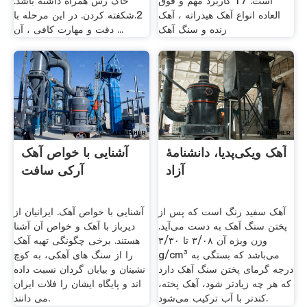
است. 17 کاربرد مهم و فوق
خاک رس همراه داشته باشد.
العاده انواع آهک هیدراته ، آهک
2.شکفته کردن. در این مرحله با
زنده و سنگ آهک
دقت و مهارت کافی ، آن ...
آهک ویکی‌پدیا، دانشنامهٔ
آشنایی با خواص آهک
آزاد
آرکی سافت
آهک سفید رنگ است که پس از
آشنایی با خواص آهک. ایرانیان از
پختن سنگ آهک به دست می‌آید.
دیرباز با آهک و خواص آن آشنا
وزن ویژه آن ۳/۰۸ تا ۳/۳۰
هستند. برخی چگونگی تهیه آهک
g/cm³ می‌باشد که بستگی به
را از سنگ های آهکی، به کوچ
درجه گرمای پختن سنگ آهک دارد
نشینان و بیابان گردان نسبت داده
که هر چه زیادتر شود، آهک پخته،
اند و پایگاه ایشان را فلات ایران
کندتر با آب ترکیب می‌شود.
می دانند.