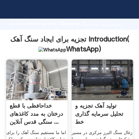
تجزیه برای ایجاد سنگ آهک manufacturer Grasping strong
production capability, advanced research strength
and excellent service, Shanghai تجزیه برای ایجاد سنگ
آهک supplier create the value and bring values to all
of customers.
تجزیه برای ایجاد سنگ آهک Introduction(
WhatsApp
)
تولید آهک تجزیه و
خداحافظی با قطع
تحلیل سرمایه گذاری
درختان به مدد کاغذهای
خط
سنگی قدس آنلاین ...
زغال سنگ البرز مرکزی در مسیر
اما ما مستقیم سنگ آهک را برای