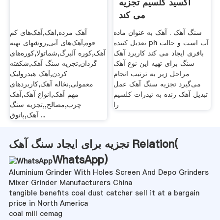
اکسید کلسیم تجزیه
می کند
سنگ آهک . آهک به عنوان ماده
آهک مرده,اهک,آهک‌های کم
تعدیل کننده ph آب است و حالت
قوه,آهک‌های آبی,روشهای تهیه
بافری ایجاد می کند کاربرد آهک
آهک‌,کوره آلبرگ,شماتولا,کوره‌های
سنگ برای تهیه این نوع آهک
گردان,تجزیه سنگ آهک,شکفته
مراحل زیر به ترتیب انجام
کردن,آهک هیدرولیک
می‌گیرد تجزیه سنگ آهک عمل
معمولی,نخاله آهک,کاربردهای
تبدیل آهک زنده به ئیدرات کلسیم
مهم آهک,انواع آهک,آهک
را
چرب,مصالح,,تجزیه سنگ
آهک,پاتوق ...
تجزیه برای ایجاد سنگ آهک Relation(
WhatsApp
)
Aluminium Grinder With Holes Screen And Depo Grinders
Mixer Grinder Manufacturers China
tangible benefits coal dust catcher sell it at a bargain
price in North America
coal mill cemag