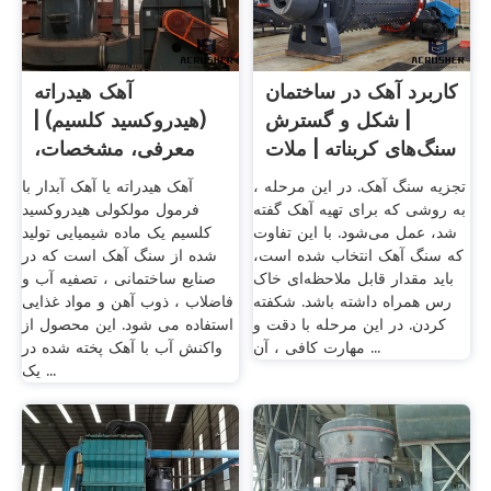
کاربرد آهک در ساختمان
آهک هیدراته
| شکل و گسترش
(هیدروکسید کلسیم) |
سنگ‌های کربناته | ملات
معرفی، مشخصات،
...
خرید و قیمت ...
تجزیه سنگ آهک. در این مرحله ،
آهک هیدراته یا آهک آبدار با
به روشی که برای تهیه آهک گفته
فرمول مولکولی هیدروکسید
شد، عمل می‌شود. با این تفاوت
کلسیم یک ماده شیمیایی تولید
که سنگ آهک انتخاب شده است،
شده از سنگ آهک است که در
باید مقدار قابل ملاحظه‌ای خاک
صنایع ساختمانی ، تصفیه آب و
رس همراه داشته باشد. شکفته
فاضلاب ، ذوب آهن و مواد غذایی
کردن. در این مرحله با دقت و
استفاده می شود. این محصول از
مهارت کافی ، آن ...
واکنش آب با آهک پخته شده در
یک ...