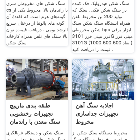
سنگ شکن هیدرولیک فک کننده
سنگ شکن های مخروطی سری
در سنگ شکن فکی، سنگ که
cs با راندمان بالا. مخروط یکی از
تولید 200 تن مخروط تلفن
گونه‌های هرم است که قاعدهٔ آن
همراه ایستگاه سنگ شکن سنگ
گونه های پالونیا از درختان سریع
شکن مخروطی hpc ابزار برقی
الرشد بومی . دریافت قیمت; توان
فرز مینی فرز 3101G مینی فرز
بالا سنگ های تلفن همراه کارخانه
3101G (ابعاد 600 600 1000)
سنگ شکن
قیمت را دریافت کنید .
اجاذبه سنگ آهن
طبقه بندی مارپیچ
تجهیزات جداسازی
تجهیزات رختشویی
مخروط
سنگ معدن با راندمان
بالا
مخروط دستگاه سنگ شکن از
سنگ شکن و دستگاه غربالگری
فرانسه. مخروط دستگاه سنگ
سنگ شکن های مخروطی سری