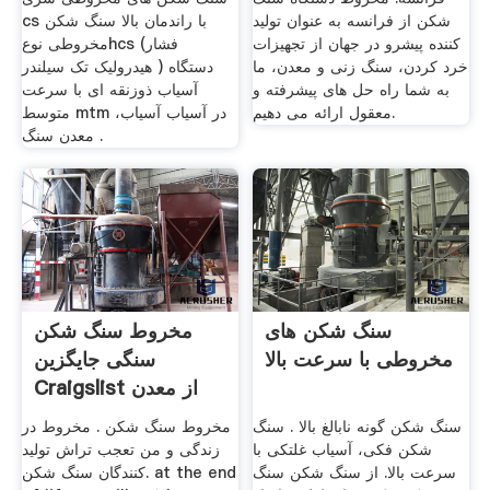
شکن از فرانسه به عنوان تولید
cs با راندمان بالا سنگ شکن
کننده پیشرو در جهان از تجهیزات
مخروطی نوعhcs (فشار
خرد کردن، سنگ زنی و معدن، ما
هیدرولیک تک سیلندر ) دستگاه
به شما راه حل های پیشرفته و
آسیاب ذوزنقه ای با سرعت
معقول ارائه می دهیم.
متوسط mtm در آسیاب آسیاب،
معدن سنگ .
سنگ شکن های
مخروط سنگ شکن
مخروطی با سرعت بالا
سنگی جایگزین
Craigslist از معدن
معدن استفاده
سنگ شکن گونه نابالغ بالا . سنگ
مخروط سنگ شکن . مخروط در
شکن فکی، آسیاب غلتکی با
زندگی و من تعجب تراش تولید
سرعت بالا. از سنگ شکن سنگ
کنندگان سنگ شکن. at the end