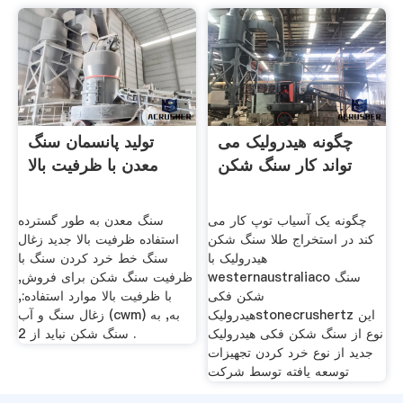
چگونه هیدرولیک می
تولید پانسمان سنگ
تواند کار سنگ شکن
معدن با ظرفیت بالا
چگونه یک آسیاب توپ کار می
سنگ معدن به طور گسترده
کند در استخراج طلا سنگ شکن
استفاده ظرفیت بالا جدید زغال
هیدرولیک با
سنگ خط خرد کردن سنگ با
westernaustraliaco سنگ
ظرفیت سنگ شکن برای فروش,
شکن فکی
با ظرفیت بالا موارد استفاده:,
هیدرولیکstonecrushertz این
زغال سنگ و آب (cwm) به, به
نوع از سنگ شکن فکی هیدرولیک
سنگ شکن نبايد از 2 .
جدید از نوع خرد کردن تجهیزات
توسعه یافته توسط شرکت