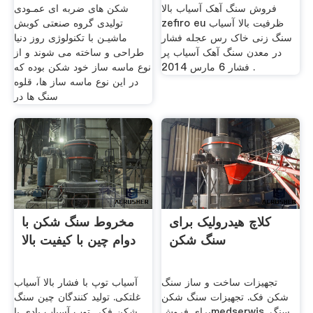
فروش سنگ آهک آسیاب بالا
شکن های ضربه ای عمـودی
zefiro eu ظرفیت بالا آسیاب
تولیدی گروه صنعتی کوبش
سنگ زنی خاک رس عجله فشار
ماشیـن با تکنولوژی روز دنیا
در معدن سنگ آهک آسیاب پر
طراحی و ساخته می شوند و از
فشار 6 مارس 2014 .
نوع ماسه ساز خود شکن بوده که
در این نوع ماسه ساز ها، قلوه
سنگ ها در
کلاچ هیدرولیک برای
مخروط سنگ شکن با
سنگ شکن
دوام چین با کیفیت بالا
تجهیزات ساخت و ساز سنگ
آسیاب توپ با فشار بالا آسیاب
شکن فک. تجهیزات سنگ شکن
غلتکی. تولید کنندگان چین سنگ
برای فروشmedserwis. سنگ
شکن فکی توپ آسیاب بادی با