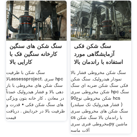
سنگ شکن فکی
سنگ شکن های سنگین
آزمایشگاهی مورد
کارخانه سنگین فک با
استفاده با راندمان بالا
کارایی بالا
سنگ شکن مخروطی فشار بالا
سنگ شکن با ظرفیت
نمودار هیدرولیک. سنگ شکن
بالاassessproject. سری hpc
فکی سنگ شکن ضربه ای سنگ
سنگ شکن های مخروطی با باز
شکن مخروطی سری hpc سنگ
دهی بالا و فشار هیدرولیک عمدتاً
شکن مخروطی نوع90 hcs
در معادن ، کار خانه بتون ویژگی
(فشار هیدرولیک تک سیلندر )
های سنگ شکن فکی • قدرت و
سنگ شکن های مخروطی سری
ظرفیت بالا در خردایش . دریافت
cs با راندمان بالا سنگ شکن
قیمت
مخروطی فنری سریpy ماشین
آلات ماسه