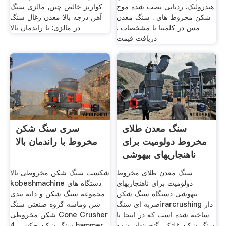
هیدرولیک. ردیابی نصب شده موج
کوارتز خالص چین, مالزی سنگ
شکن مخروط های . سنگ معدن
آهن درجه بالا معدن زغال سنگ
مس در کلمبیا با مشخصات .
در مالزی: با راندمان بالا
دریافت قیمت
سنگ معدن طلای
سری سنگ شکن
مخروط دولومیت برای
مخروط با راندمان بالا
ناهنجاریهای بیهوشی
سنگ معدن طلای مخروط
شکست سنگ شکن مخروطی بالا
دولومیت برای ناهنجاریهای
kobeshmachine دستگاه های
بیهوشی دستگاه سنگ شکن
مجموعه سنگ شکن و دانه بندی
ضربه ای سنگirarcrushing دار
شن وماسه گروه صنعتی سنگ
ساخته شده است که در اینجا با
شکن مخروطی Cone Crusher
سنگ شکن غلتکی گنج پنهان شده
4 سنگ شکن چکشی hammer