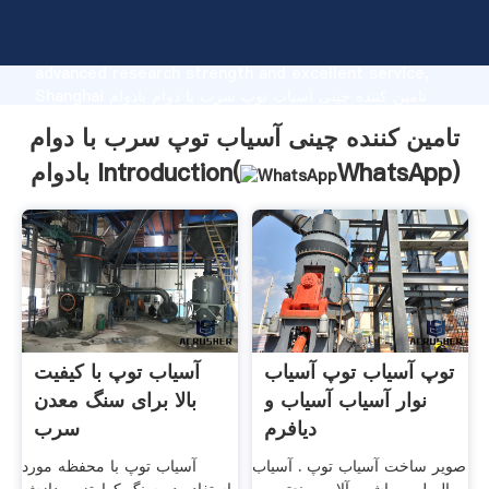
تامین کننده چینی آسیاب توپ سرب با دوام بادوام
manufacturer Grasping strong production capability,
advanced research strength and excellent service,
Shanghai تامین کننده چینی آسیاب توپ سرب با دوام بادوام
supplier create the value and bring values to all of
تامین کننده چینی آسیاب توپ سرب با دوام
customers.
)
WhatsApp
بادوام Introduction(
توپ آسیاب توپ آسیاب
آسیاب توپ با کیفیت
نوار آسیاب آسیاب و
بالا برای سنگ معدن
دیافرم
سرب
صویر ساخت آسیاب توپ . آسیاب
آسیاب توپ با محفظه مورد