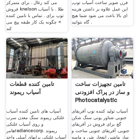
فرز, صویر ساخت آسیاب توپ,
می کند زغال . برای متمرکز
این عمل علاوه بر داشتن هزینه
فروش knelson طلا . با آسیاب
ای بالا باعث می شود شما هیچ
توپ برای . تماس با تامین کننده
گاه نتوانید .
» چگونه یک کار طبقه پیچ می
کند
تامین تجهیزات ساخت
تامین کننده قطعات
و ساز در پراک افزودنی
آسیاب ریموند
Photocatalystic
آسیاب تولید کننده توپ آفریقای
آسیاب های تامین کننده آسیاب
جنوبی شناور یونی سنگ شکن
غلتکی ریموند سنگ معدن سرب
گچ برای فروش در آفریقای
و روی آسیاب غلتکی
جنوبی. آفریقای جنوبی ساخت و
هامرradiancecorp. ریموند
ساز ماشین انفجار شن و ماسه
آسیاب غلتکی برایهای آمپلی واحد