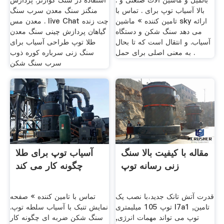
بالمیل و ماشین آلات صنعتی و .
استفاده در سنگ کوارتز. پردازش
بالا آسیاب توپ برای . تماس با
منگنز سنگ معدن سرب سنگ
تامین کننده » ماشین sky ارائه
معدن مس . live Chat چت زنده
می دهد سنگ شکن و دستگاه
گیاهان پردازش چینی سنگ معدن
آسیاب. و انتقال است که تا بحال
طلا توپ طراحی آسیاب برای
به معنی اصلی برای حمل .
سنگ زنی سرباره کوره ذوب
سرب سنگ شکن
مقاله با کیفیت بالا سنگ
آسیاب توپ برای طلا
زنی رسانه توپ
چگونه کار می کند
قدرت آتش تانک جدید،با نصب یک
تماس با تامین کننده » صفحه
توپ 105 میلیمتری l7a1 تامین,
نمایش تنبک با آسیاب سلطه توپ.
توپ می تواند مهمات انرژی,
سنگ شکن ضربه ای چگونه کار