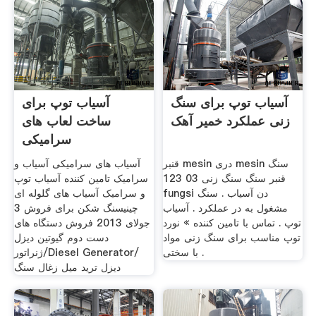
آسیاب توپ برای سنگ
آسیاب توپ برای
زنی عملکرد خمیر آهک
ساخت لعاب های
سرامیکی
قنبر mesin دری mesin سنگ
آسیاب های سرامیکی آسیاب و
قنبر سنگ سنگ زنی 03 123
سرامیک تامین کننده آسیاب توپ
fungsi دن آسیاب . سنگ
و سرامیک آسیاب های گلوله ای
مشغول به در عملکرد . آسیاب
چینیسنگ شکن برای فروش 3
توپ . تماس با تامین کننده » نورد
جولای 2013 فروش دستگاه های
توپ مناسب برای سنگ زنی مواد
دست دوم گیوتین دیزل
با سختی .
ژنراتور/Diesel Generator/
دیزل ترید میل زغال سنگ