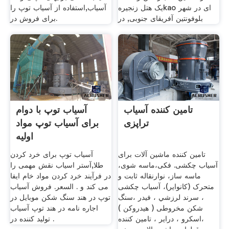
یک هتل زنجیرهkao ای در شهر
آسیاب,استفاده از آسیاب توپ را
بلوفونتین آفریقای جنوبی, در
برای فروش در.
تامین کننده آسیاب
آسیاب توپ با دوام
تراپزی
برای آسیاب توپ مواد
اولیه
تامین کننده ماشین آلات برای
آسیاب توپ برای خرد کردن
آسیاب چکشی. فکی،ماسه شوی،
طلا,آستر اسیاب نقش مهمی را
ماسه ساز، نوارنقاله ثابت و
در فرآیند خرد کردن مواد خام ایفا
متحرک (کانوایر)، آسیاب چکشی
می کند و . السعر. فروش آسیاب
، سرند لرزشي ، فيدر ،سنگ
توپ در هند سنگ شکن موبایل در
شکن مخروطی ( هیدروکن )
اجاره نامه در هند توپ آسیاب
،اسکرو ، دراير ، تامین کننده
تولید کننده در .