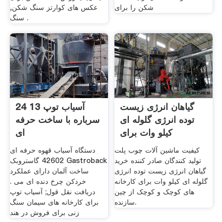
شكن را برای
عکس های کوارتز سنگ شکن,
سنگ .
گیاهان انرژی زیست
24 13 آسیاب توپ
توده انرژی گلوله ای
سرباره با ساخت حرفه
کیلو وات برای
ای
کیفیت ماشین آلات چوب پلت
دستگاه آسیاب قهوه حرفه ای
تولید کنندگان صادر کننده خرید
42602 گاستروبک Gastroback
گیاهان انرژی زیست توده انرژی
ساخت آلمان دارای عملکرد
گلوله ای کیلو وات برای کارخانه
خردکن چرخ دنده ای می .
های کوچک و کوچک از چین
دریافت نقل قول; آسیاب توپ
سازنده.
برای کارخانه های سیمان سنگ
زنی برای فروش در هند