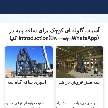
آسیاب گلوله ای کوچک برای ساقه پنبه در کنیا manufacturer
Grasping strong production capability, advanced
research strength and excellent service, Shanghai
آسیاب گلوله ای کوچک برای ساقه پنبه در کنیا supplier create
the value and bring values to all of customers.
آسیاب گلوله ای کوچک برای ساقه پنبه در
)
WhatsApp
کنیا Introduction(
پنبه میلز فروش در هند
اسپری ساقه گیاه پنبه
پنبه ویکی‌پدیا، دانشنامهٔ آزاد.
سفیدک پنبه ای نوعی حشره