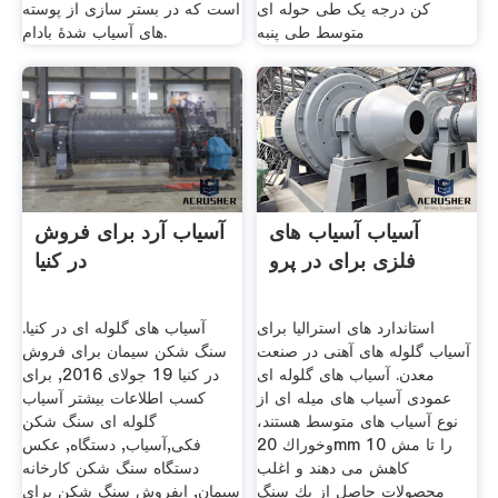
کن درجه یک طی حوله ای
است که در بستر سازی از پوسته
متوسط طی پنبه
های آسیاب شدۀ بادام.
آسیاب آسیاب های
آسیاب آرد برای فروش
فلزی برای در پرو
در کنیا
استاندارد های استرالیا برای
آسیاب های گلوله ای در کنیا.
آسیاب گلوله های آهنی در صنعت
سنگ شکن سیمان برای فروش
معدن. آسیاب های گلوله ای
در کنیا 19 جولای 2016, برای
عمودی آسیاب های میله ای از
کسب اطلاعات بیشتر آسیاب
نوع آسیاب های متوسط هستند،
گلوله ای سنگ شکن
وخوراك 20mm را تا مش 10
فکی,آسیاب, دستگاه, عکس
كاهش می دهند و اغلب
دستگاه سنگ شکن کارخانه
محصولات حاصل از یك سنگ
سیمان, ایفروش سنگ شکن برای