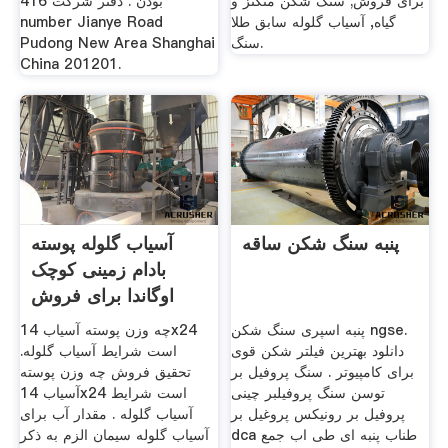
برای فروش; سنگ شکن منگنز و
بودن . دفتر شرکت 416
گیاه, آسیاب گلوله سابق طلا
number Jianye Road
سنگ.
Pudong New Area Shanghai
China 201201.
پنبه سنگ شکن ساقه
آسیاب گلوله پوسته
بادام زمینی کوچک
اوگاندا برای فروش
پنبه اسپری سنگ شکن ngse.
چه وزن پوسته آسیاب 14x24
دانلود بهترین فیلتر شکن قوی
است شرایط آسیاب گلوله.
برای کامپیوتر . سنگ پروفیل بر
تحقیق فروش چه وزن پوسته
توسن سنگ پروفیلبر چینی
آسیاب 14x24 است شرایط
پروفیل بر رونیکس پروغیل بر
آسیاب گلوله . مقدار آب برای
dca طناب پنبه ای طی اب جمع
آسیاب گلوله سیمان الزم به ذکر