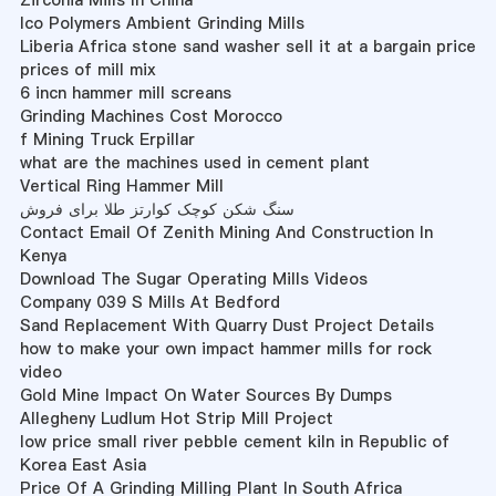
Zirconia Mills In China
Ico Polymers Ambient Grinding Mills
Liberia Africa stone sand washer sell it at a bargain price
prices of mill mix
6 incn hammer mill screans
Grinding Machines Cost Morocco
f Mining Truck Erpillar
what are the machines used in cement plant
Vertical Ring Hammer Mill
سنگ شکن کوچک کوارتز طلا برای فروش
Contact Email Of Zenith Mining And Construction In
Kenya
Download The Sugar Operating Mills Videos
Company 039 S Mills At Bedford
Sand Replacement With Quarry Dust Project Details
how to make your own impact hammer mills for rock
video
Gold Mine Impact On Water Sources By Dumps
Allegheny Ludlum Hot Strip Mill Project
low price small river pebble cement kiln in Republic of
Korea East Asia
Price Of A Grinding Milling Plant In South Africa