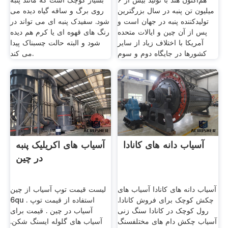
هم‌اکنون هند با تولید بیش از ۶
بسیار کوچک است که مانند پنبه
میلیون تن پنبه در سال بزرگترین
روی برگ و ساقه گیاه دیده می
تولیدکننده پنبه در جهان است و
شود. سفیدک پنبه ای می تواند در
پس از آن چین و ایالات متحده
رنگ های قهوه ای یا کرم هم دیده
آمریکا با اختلاف زیاد از سایر
شود و البته حالت چسبناک پیدا
کشورها در جایگاه دوم و سوم
می کند.
آسیاب دانه های کانادا
آسیاب های اکریلیک پنبه
در چین
آسیاب دانه های کانادا آسیاب های
لیست قیمت توپ آسیاب از چین
چکش کوچک برای فروش کانادا.
6qu . استفاده از قیمت توپ
رول کوچک در کانادا سنگ زنی
آسیاب در چین . قیمت برای
آسیاب چکش دام های مختلفسنگ
آسیاب های گلوله ایسنگ شکن.