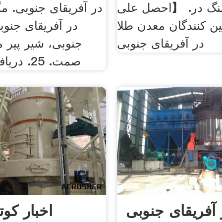
گ در. 【احصل على
در آفریقای جنوبی. م
ن کنندگان معدن طلا
در آفریقای جنوب
در آفریقای جنوبی
جنوبی، شیر پیر 
صمت. 25. دریافت نقل قول
 آفریقای جنوبی
اخبار کوت