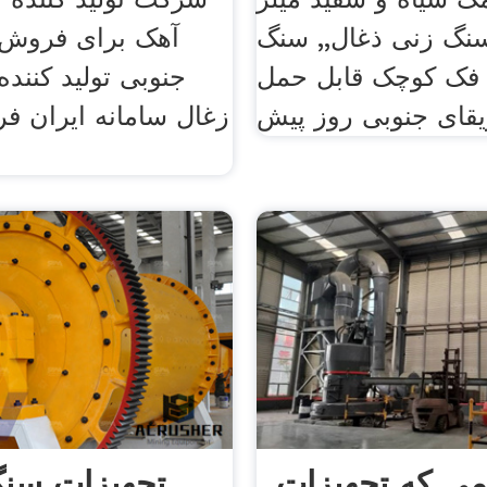
نگ زنی ذغال,, سنگ
آهک برای فروش د
فک کوچک قابل حمل
جنوبی تولید کنن
زغال سامانه ایران ف
می که تجهیزات
تجهیزات سن