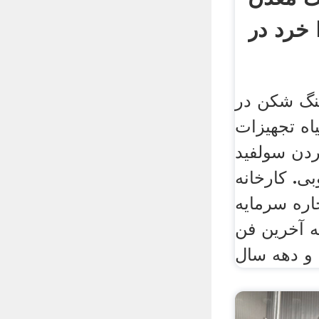
D
سنگ شکن در
اه تجهیزات
دن سولفید
بی. کارخانه
اره سرمایه
یه آخرین فن
و دهه سال