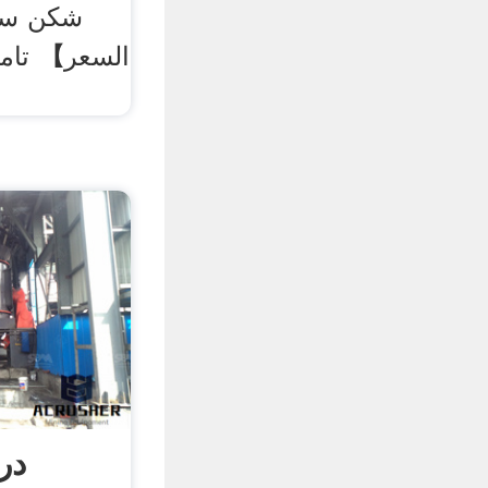
شکن سن
السعر】 تامی
در