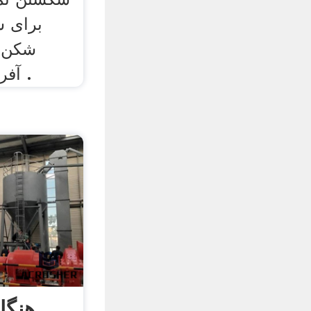
برای س
شکن 
آفریقای جنوبی روز پیش .
هنگا