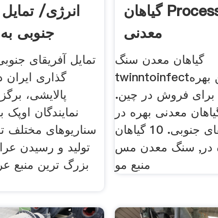
گیاهان Processinf
انرژی/ تمایل 
معدنی
جنوبی به
گیاهان معدن سنگ
تمایل آفریقای جنوبی
twinntoinfectگیاهان آهن بهره
گذاری ایران د
رای فروش در چین.
پالایشی، برگ
 گیاهان معدنی بهره در
نمایندگان اوپک 
آفریقای جنوبی. 10 گیاهان
سناریوهای مختلف ت
 در, سنگ معدن مس
تولید و رسیدن عراق
منبع مو
بزرگ ترین منبع ع