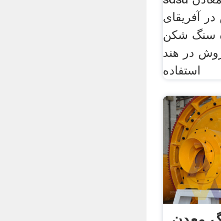
ر آفریقای
ده سنگ شکن
روش در هند
استفاده
گ معدن