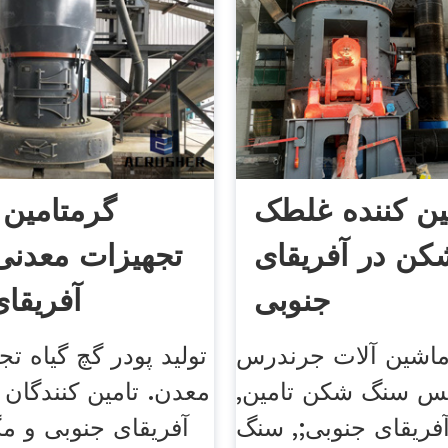
ین کننده غلطک
گرمتامین 
ن در آفریقای
تجهیزات معدنی
جنوبی
آفریقا
اشین آلات جرندرس
تولید پودر گچ گیاه ت
س سنگ شکن تامین,
معدن. تامین کنندگان 
آفریقای جنوبی;, سنگ
آفریقای جنوبی و م