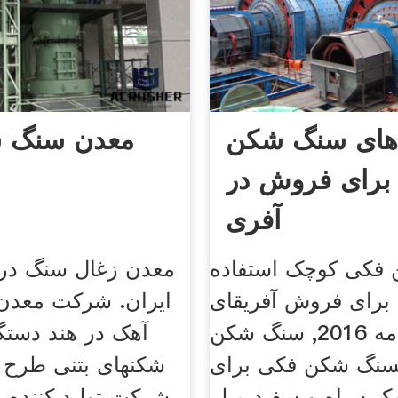
های سنگ شکن
معدن سنگ ش
برای فروش در
آفری
فکی کوچک استفاده
معدن زغال سنگ در
برای فروش آفریقای
ایران. شرکت معد
جنوبی. 29 مه 2016, سنگ شکن
آهک در هند دستگ
هسنگ شکن فکی برای
شکنهای بتنی طرح 
 سیاه و سفید میلر