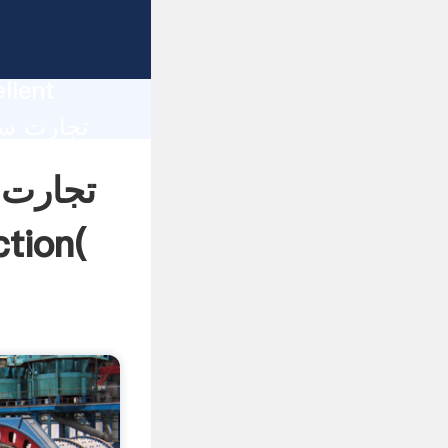
تجارت سر
llent
تجارت 
سنگ شکن آفریقا