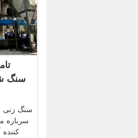
تام
سنگ شک
سنگ زنی م
سرباره م
کننده 