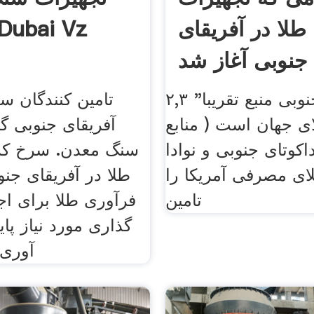
طلا در آفریقای
خرد در ubai Vz
جنوبی آغاز شد
آفریقای جنوبی منبع تقریبا" ۲,۳
تامین کنندگان 
ی جهان است ( منابع
آفریقای جنوبی گی
اکوتای جنوبی و نوادا
سنگ معدن. سرخ کر
ی مصرفی آمریکا را
طلا در آفریقای جنو
تامین
فرآوری طلا برای اج
گذاری مورد نیاز پا
آوری 