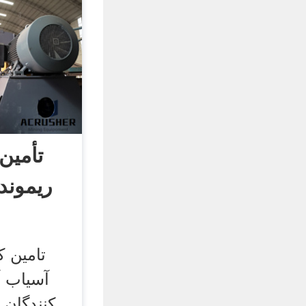
تأمین
ریموند
تامین ک
آسیاب آ
کنندگان 