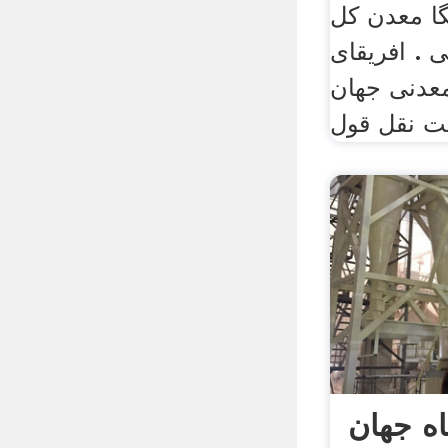
گا معدن کل
ی . افریقای
معدنی جهان
اه جهان