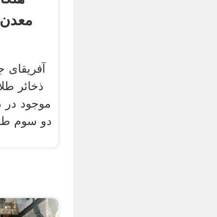
معدن 
ذخائر طلا
موجود در د
دو سوم طلا