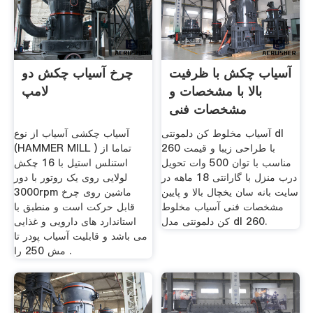
آسیاب چکش با ظرفیت
چرخ آسیاب چکش دو
بالا با مشخصات و
لامپ
مشخصات فنی
آسیاب مخلوط کن دلمونتی dl
آسیاب چکشی آسیاب از نوع
260 با طراحی زیبا و قیمت
(HAMMER MILL ) تماما از
مناسب با توان 500 وات تحویل
استنلس استیل با 16 چکش
درب منزل با گارانتی 18 ماهه در
لولایی روی یک روتور با دور
سایت بانه سان یخچال بالا و پایین
3000rpm ماشین روی چرخ
مشخصات فنی آسیاب مخلوط
قابل حرکت است و منطبق با
کن دلمونتی مدل dl 260.
استاندارد های دارویی و غذایی
می باشد و قابلیت آسیاب پودر تا
مش 250 را .