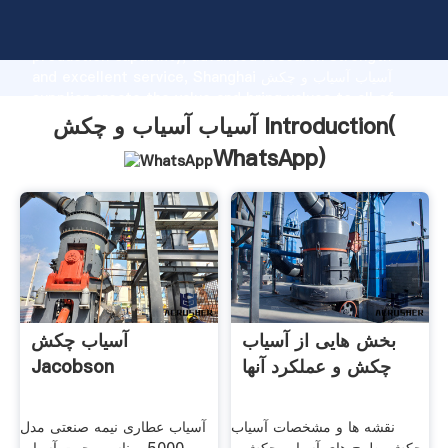
آسیاب آسیاب و چکش manufacturer Grasping strong
production capability, advanced research strength
and excellent service, Shanghai آسیاب آسیاب و چکش
supplier create the value and bring values to all of
customers.
آسیاب آسیاب و چکش Introduction(
WhatsApp
)
بخش هایی از آسیاب
آسیاب چکش
چکش و عملکرد آنها
Jacobson
نقشه ها و مشخصات آسیاب
آسیاب عطاری نیمه صنعتی مدل