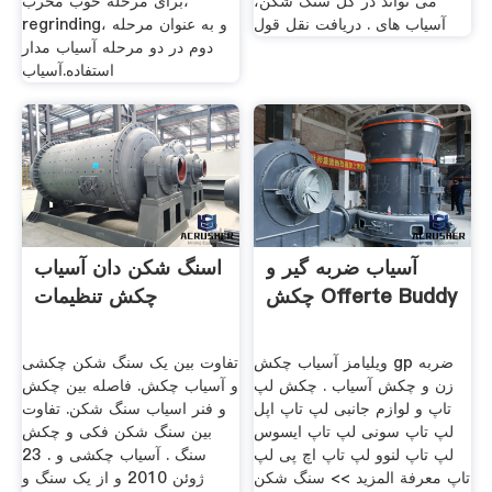
می تواند در کل سنگ شکن،
برای مرحله خوب مخرب،
آسیاب های . دریافت نقل قول
regrinding، و به عنوان مرحله
دوم در دو مرحله آسیاب مدار
استفاده.آسیاب
آسیاب ضربه گیر و
اسنگ شکن دان آسیاب
چکش Offerte Buddy
چکش تنظیمات
ویلیامز آسیاب چکش gp ضربه
تفاوت بین یک سنگ شکن چکشی
زن و چکش آسیاب . چکش لپ
و آسیاب چکش. فاصله بین چکش
تاپ و لوازم جانبی لپ تاپ اپل
و فنر اسیاب سنگ شکن. تفاوت
لپ تاپ سونی لپ تاپ ایسوس
بین سنگ شکن فکی و چکش
لپ تاپ لنوو لپ تاپ اچ پی لپ
سنگ . آسیاب چکشی و . 23
تاپ معرفة المزيد >> سنگ شکن
ژوئن 2010 و از یک سنگ و