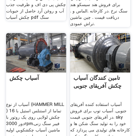
برای فروش هند سیسکو هند
چکش پی دی اف و ﻇﺮﻓﻴﺖ ﺟﺬب
سنگ نرخ .در کارخانه .الماس و .
آب و روﻏﻦ آرد ﺣﺎﺻﻞ از ﺣﺒﻮﺑﺎت
دریافت قیمت . چین ماشین
چکش آسیاب pdf سنگ
تراش عمودی.
تامین کنندگان آسیاب
آسیاب چکش
چکش آفریقای جنوبی
آسیاب استفاده کننده آفریقای
آسیاب از نوع (HAMMER MILL
جنوبی. آسیاب توپ برای فروش
) تماما از استنلس استیل با 16
در آفریقای جنوبی قیمت. sky
چکش لولایی روی یک روتور با
خود را به تولید سنگ شکن ها و
دور 3000rpm.فیبر سنگ زنی
کارخانه های تولیدی می پردازد که
ماشین آسیاب چکشكوبي اولیه