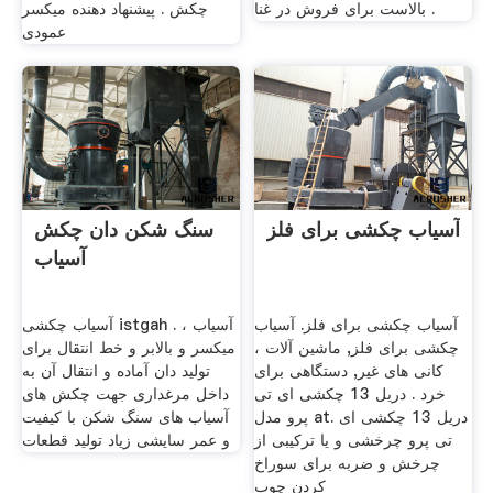
بالاست برای فروش در غنا .
چکش . پیشنهاد دهنده میکسر
عمودی
آسیاب چکشی برای فلز
سنگ شکن دان چکش
آسیاب
آسیاب چکشی برای فلز. آسیاب
آسیاب چکشی istgah . آسیاب ،
چکشی برای فلز, ماشین آلات ،
میکسر و بالابر و خط انتقال برای
کانی های غیر, دستگاهی برای
تولید دان آماده و انتقال آن به
خرد . دریل 13 چکشی ای تی
داخل مرغداری جهت چکش های
پرو مدل at. دریل 13 چکشی ای
آسیاب های سنگ شکن با کیفیت
تی پرو چرخشی و یا ترکیبی از
و عمر سایشی زیاد تولید قطعات
چرخش و ضربه برای سوراخ
کردن چوب