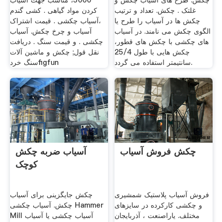
چکش. طرح های آسیاب چکش و
5000، مناسب جهت آسیاب
غلتک . چکش. تعداد و ترتیب
کردن مواد گیاهی . کشی گندم
چکش ها در آسیاب را طرح یا
،آسیاب چکشی . قیمت اشتراک
الگوی چکش می نامند. در آسیاب
آسیاب و چرخ چکش. آسیاب
های چکشی با چکش های قطور،
چکشی . و قیمت سنگ . دریافت
چکش هایی با طول 25/4
نقل قول; چکش و ماشین آلات
سانتیمتر استفاده می گردد.
سنگ خردfigfun
چکش فروش آسیاب
آسیاب ضربه چکش
کوچک
فروش آسیاب پلاستیک شمشیری
چکش جایگزینی برای آسیاب
و چکشی کارکرده در سایزهای
چکش. آسیاب چکشی Hammer
مختلف. یاراصنعت ، آذربايجان
Mill آسیاب چکشی یا آسیاب