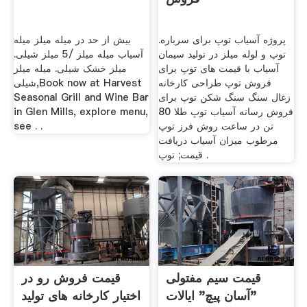
پروژه آسیاب توپ برای سرباره.
بیش از حد در میله میلز میله
توپ و لوله میلز در تولید سیمان
آسیاب میله میلز /5 میلز شیلی.
آسیاب با قیمت های توپ برای
میلز خشک شیلی. میله میلز
فروش توپ طراحی کارخانه
شیلی,Book now at Harvest
زغال سنگ سنگ شکن توپ برای
Seasonal Grill and Wine Bar
فروش رسانه آسیاب توپ طلا 80
in Glen Mills, explore menu,
تن در ساعت روش فرز توپ
see . .
مرطوب میزان آسیاب دریافت
قیمت; توپ .
قیمت سیم مفتولی
قیمت فروش رو در
"آسان پیچ" ایالات
اختیار کارخانه های تولید