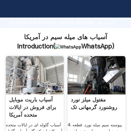
آسیاب های میله سیم در آمریکا manufacturer Grasping
strong production capability, advanced research
strength and excellent service, Shanghai آسیاب های
میله سیم در آمریکا supplier create the value and bring
values to all of customers.
آسیاب های میله سیم در آمریکا
Introduction(
WhatsApp
)
مفتول میلز نورد
آسیاب باریت موبایل
روشنورد گرمهانی تک
برای فروش در ایالات
متحده آمریکا
4. پیوسته سیم میله نورد. قطعه
آسیاب گلوله ای در ایالات متحده