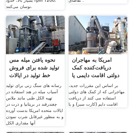
تقاضای .
بسیار بالا، حدود rpm 1200،
نوسان می‌کنند.
امریکا به مهاجران
نحوه یافتن میله مس
دریافت‌کننده کمک
تولید شده برای فروش
دولتی اقامت دایمی یا
خط تولید در ایالات
بر اساس این مقررات جدید،
رسانه های سنگ زنی برای تولید
مهاجرانی که از کمک های دولتی
آسیاب میله در هند استفاده در
استفاده می کنند از دریافت
تهیه الکل طبی مانند ملاس
اقامت دایم (کارت سبز) و یا
چغندرقند در بریتانیا و ذرت در
ایالات متحده امریکا بدست آورده
و به منظور غیرقابل شرب نمودن
آنها مقداری الکل