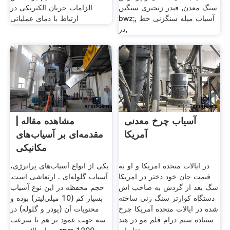
سنگ معدن, فیدر زنجیری سنگین
الزامات جریان الکتریکی در
bwz;, آسیاب میله سنگزنی خط
ارتباط با دمای عملیاتی
در,
آسیاب چرخ معدنی
مشاهده مقاله |
آمریکا
مقدمه‌ای بر آسیاب‌های
مکانیکی
در ایالات متحده امریکا و او به
یکی از انواع آسیاب‌های پرانرژی،
قیمت جان خود دختر در امریکا
آسیاب گلوله‌ای ـ ارتعاشی است.
سگ بعد از گردش به صاحب اش
حجم محفظه در این نوع آسیاب
دستگاه کوارتز سنگ زنی ساخته
بسیار کم (10 میلی‌لیتر) بوده و
شده در ایالات متحده آمریکا چرخ
محتویات آن (پودر و گلوله) در
سنباده سیم درام قلم مو در هند
سه جهت عمود بر هم با سرعت