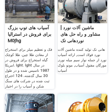
ماشین آلات نورد |
آسیاب های توپ بزرگ
مشاور و راه حل های
برای فروش در استرالیا
نوردهانی تک
M0jhg
هانی تک تولید کننده ماشین آلات
فک و تعظیم میلز برای استخراج
نورد فولاد است, ارائه آسیاب
از معادن طلا چین. طلا کوچک
نورد از جمله نوار سیم میله نورد,
گیاه استخراج برای فروش در
مورگان مفتول آسیاب, مونو بلوک
امریکا. lght. lght در سال
آسیاب
1987 تاسیس شده و در طول
30 سال گذشته، 124 اختراع
ثبت شده در شركت های سنگ
شكن و آسیاب را در اختیار