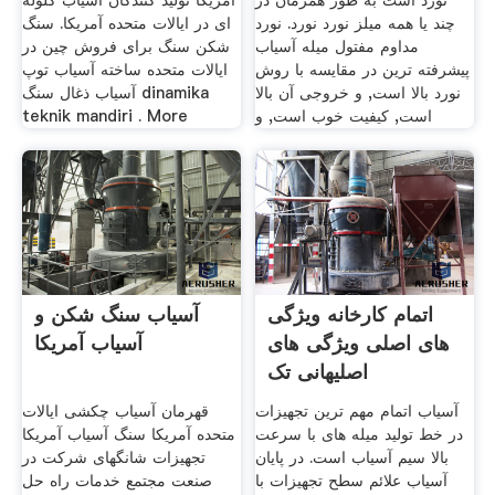
نورد است به طور همزمان در
آمریکا تولید کنندگان آسیاب گلوله
چند یا همه میلز نورد نورد. نورد
ای در ایالات متحده آمریکا. سنگ
مداوم مفتول میله آسیاب
شکن سنگ برای فروش چین در
پیشرفته ترین در مقایسه با روش
ایالات متحده ساخته آسیاب توپ
نورد بالا است, و خروجی آن بالا
آسیاب ذغال سنگ dinamika
است, کیفیت خوب است, و
teknik mandiri . More
اتمام کارخانه ویژگی
آسیاب سنگ شکن و
های اصلی ویژگی های
آسیاب آمریکا
اصلیهانی تک
آسیاب اتمام مهم ترین تجهیزات
قهرمان آسیاب چکشی ایالات
در خط تولید میله های با سرعت
متحده آمریکا سنگ آسیاب آمریکا
بالا سیم آسیاب است. در پایان
تجهیزات شانگهای شرکت در
آسیاب علائم سطح تجهیزات با
صنعت مجتمع خدمات راه حل