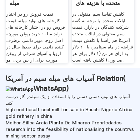
متحده با هزینه های
میله
قراضه
کاهش تقاضا سیم مفتولی در
قیمت فروش رو در اختیار
ایالات متحده. با توجه به گفته
کارخانه های تولید میله. قیمت
شرکت کنندگان در بازار، قیمت
فروش رو در اختیار کارخانه های
سیم مفتولی در ایالات متحده
تولید میله : خرید روغن مورچه
آمریکا هم راستا با کاهش قیمت
اصل روجا موبر دائمی برطرف
قراضه در ماه سپتامبر، با ۲۰ دلار
کننده دائمی برای صدها سال در
به ازای هر تن (۱ دلار برای هر
اروپا و آسیای شرقی از روغن
صد وزن) کاهش یافته است.
مورچه برای از بین بردن مو
آسیاب های میله سیم در آمریکا Relation(
WhatsApp
)
آسیاب های توپ دستی دستی را با استفاده از یک سیلندر گاز درست
کنید
high end basalt coal mill for sale in Bauchi Nigeria Africa
gold refinery in china
Melhor Silica Areia Planta De Minerao Propriedades
research into the feasibility of nationalising the countrys
mining sector essay