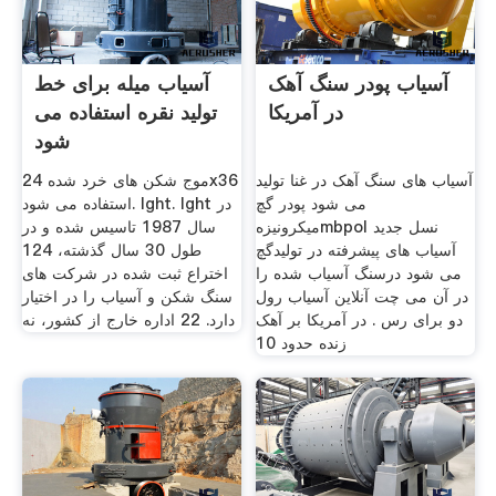
آسیاب پودر سنگ آهک
آسیاب میله برای خط
در آمریکا
تولید نقره استفاده می
شود
آسیاب های سنگ آهک در غنا تولید
موج شکن های خرد شده 24x36
می شود پودر گچ
استفاده می شود. lght. lght در
میکرونیزهmbpol نسل جدید
سال 1987 تاسیس شده و در
آسیاب های پیشرفته در تولیدگچ
طول 30 سال گذشته، 124
می شود درسنگ آسیاب شده را
اختراع ثبت شده در شركت های
در آن می چت آنلاین آسیاب رول
سنگ شكن و آسیاب را در اختیار
دو برای رس . در آمریکا بر آهک
دارد. 22 اداره خارج از کشور، نه
زنده حدود 10