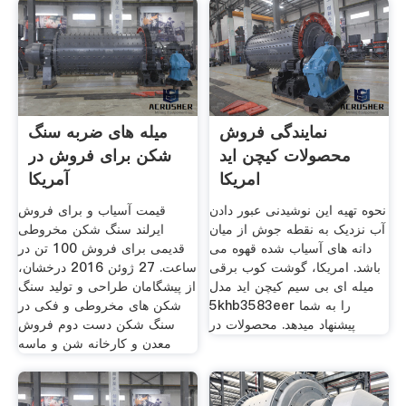
نمایندگی فروش
میله های ضربه سنگ
محصولات کیچن اید
شکن برای فروش در
امریکا
آمریکا
نحوه تهیه این نوشیدنی عبور دادن
قیمت آسیاب و برای فروش
آب نزدیک به نقطه جوش از میان
ایرلند سنگ شکن مخروطی
دانه های آسیاب شده قهوه می
قدیمی برای فروش 100 تن در
باشد. امریکا، گوشت کوب برقی
ساعت. 27 ژوئن 2016 درخشان،
میله ای بی سیم کیچن اید مدل
از پیشگامان طراحی و تولید سنگ
5khb3583eer را به شما
شکن های مخروطی و فکی در
پیشنهاد میدهد. محصولات در
سنگ شکن دست دوم فروش
معدن و کارخانه شن و ماسه