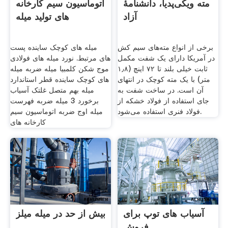
مته ویکی‌پدیا، دانشنامهٔ
اتوماسیون سیم کارخانه
آزاد
های تولید میله
برخی از انواع مته‌های سیم کش
میله های کوچک ساینده پست
در آمریکا دارای یک شفت مکمل
های مرتبط. نورد میله های فولادی
ثابت خیلی بلند تا ۷۲ اینچ (۱٫۸
موج شکن کلمبیا میله ضربه میله
متر) با یک مته کوچک در انتهای
های کوچک ساینده قطر استاندارد
آن است. در ساخت شفت به
میله بهم متصل غلتک آسیاب
جای استفاده از فولاد خشکه از
برخورد 3 میله ضربه فهرست
فولاد فنری استفاده می‌شود.
میله اوج ضربه اتوماسیون سیم
کارخانه های
آسیاب های توپ برای
بیش از حد در میله میلز
فروش