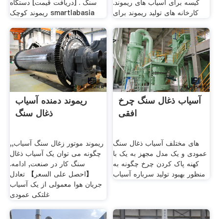
کیسه برای آسیاب های ریموند.
سنگ . [دریافت قیمت] دستگاه
کارخانه های تولید ریموند برای
ریموند کوچک smartlabasia
آسیاب ذغال سنگ چرخ
ریموند دمنده آسیاب
افقی
ذغال سنگ
های مختلف آسیاب ذغال سنگ
ریموند موتور زغال سنگ آسیاب,,
عمودی و یک مدل مجهز به یک با
چگونه می توان یک آسیاب ذغال
کهنه پاک کردن چرخ چگونه به
سنگ کار در صنعت, ادامه.
منظور بهبود تولید سرباره آسیاب
【احصل على السعر】 تعادل
جریان هوا معمولی از یک آسیاب
غلتکی عمودی