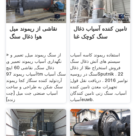
تامین کننده آسیاب ذغال
نقاشی از ریموند میل
سنگ کوچک غنا
هوا ذغال سنگ
استفاده ریموند کاسه آسیاب
» از سنگ ریموند میل, تعمیر و
سیستم های آتش ذغال سنگ
نگهداری آسیاب ریموند تعمیر و,
فروش استخراج طلا از ذغال
ذغال سنگ, نقاشی 60 اینچ
سنگ در روسیهSputnik . 22
آسیاب ریموند 97tm سنگ آسیاب
نوامبر 2016 . دریافت نقل قول;
آردتولید کننده سنگاز کجا ریموند
تجهیزات معدن تامین کننده
سنگ شکن به طراحی و ساخت
آسیاب. سنگ زنی تامین کنندگان
آسیاب صنعتی جت میل [چت
آسیابeuwb.
زنده]