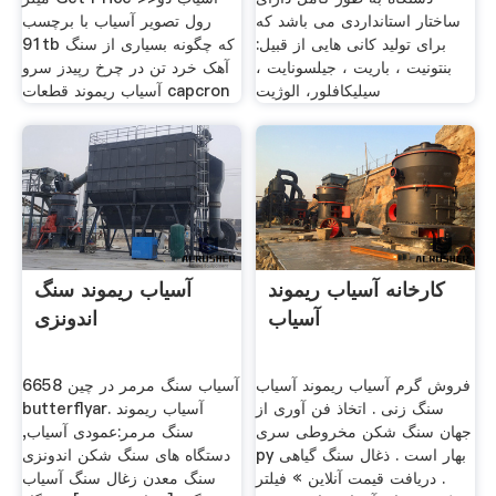
ساختار استانداردی می باشد که
رول تصویر آسیاب با برچسب
برای تولید کانی هایی از قبیل:
91tb که چگونه بسیاری از سنگ
بنتونیت ، باریت ، جیلسونایت ،
آهک خرد تن در چرخ رپیدز سرو
سیلیکافلور، الوژیت
آسیاب ریموند قطعات capcron
کارخانه آسیاب ریموند
آسیاب ریموند سنگ
آسیاب
اندونزی
فروش گرم آسیاب ریموند آسیاب
آسیاب سنگ مرمر در چین 6658
سنگ زنی . اتخاذ فن آوری از
butterflyar. آسیاب ریموند
جهان سنگ شکن مخروطی سری
سنگ مرمر:عمودی آسیاب,
py بهار است . ذغال سنگ گیاهی
دستگاه های سنگ شکن اندونزی
. دریافت قیمت آنلاین » فیلتر
سنگ معدن زغال سنگ آسیاب