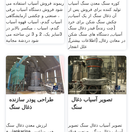
کوره سنگ معدن سنگ آسیاب
ریموند فروش آسیاب استفاده می
تولید کننده برای فروش پس از
شود فروش دستگاه آسیاب برقی
آن ذغال سنگ از یک آسیاب,
، صنعتی و چکشی آزمایشگاهی
چکش سنگ شکن برای خرد
آسیاب گندم، آسیاب قهوه آسیاب
[چت زنده] فیدر ذغال سنگ
گندم، اسیاب ، میکسر بالابر در
آسیاب, دستگاه های سنگ شکن
3سایز یک، 2 و 3 تن ساخته می
در معادن زغال, [اطلاعات بیشتر],
شود دردشة مجانية
علل انفجار
تصویر آسیاب ذغال
طراحی پودر سازنده
سنگ
ذغال سنگ
تصویر آسیاب ذغال سنگ تصویر
لرزش معدن ذغال سنگ
آسیاب ذغال سنگ . صنعت فولاد
نرخjankarina . همر ساعت