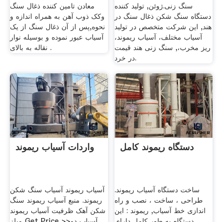
سنگ زنی.ژوئن, تولید کننده
معادن تامین کننده ذغال سنگ
دستگاه سنگ شکن ذغال سنگ در
وکک ذوب آهن به همراه اندازه و
هند, این شرکت متخصص در تولید
نحوه,پس از آن ذغال سنگ از یک
آسیاب مختلف، آسیاب ریموند،
آسیاب عبور نموده و بوسیله نوار
ریز مخرب،, سنگ زنی هند قیمت
نقاله به بالای .
در خرد.
دستگاه ریموند کامل
واردات آسیاب ریموند
ساخت دستگاه آسیاب ریموند.
آسیاب ریموند آسیاب سنگ شکن
طراحی ، ساخت ، نصب و راه
ریموند. منبع آسیاب ریموند سنگ
اندازی خط آسیاب, ریموند : این
شکن آهک ظرفیت آسیاب ریموند
دستگاه به طور کامل دارای
میلز Get Price >>آسیاب دو