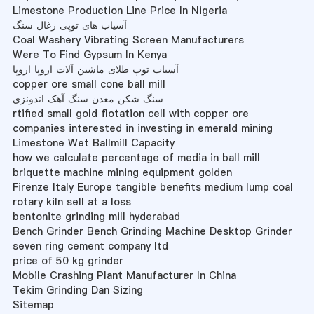
Limestone Production Line Price In Nigeria
آسیاب های توپی زغال سنگ
Coal Washery Vibrating Screen Manufacturers
Were To Find Gypsum In Kenya
آسیاب توپ طلای ماشین آلات اروپا اروپا
copper ore small cone ball mill
سنگ شکن معدن سنگ آهک اندونزی
rtified small gold flotation cell with copper ore
companies interested in investing in emerald mining
Limestone Wet Ballmill Capacity
how we calculate percentage of media in ball mill
briquette machine mining equipment golden
Firenze Italy Europe tangible benefits medium lump coal
rotary kiln sell at a loss
bentonite grinding mill hyderabad
Bench Grinder Bench Grinding Machine Desktop Grinder
seven ring cement company ltd
price of 50 kg grinder
Mobile Crashing Plant Manufacturer In China
Tekim Grinding Dan Sizing
Sitemap