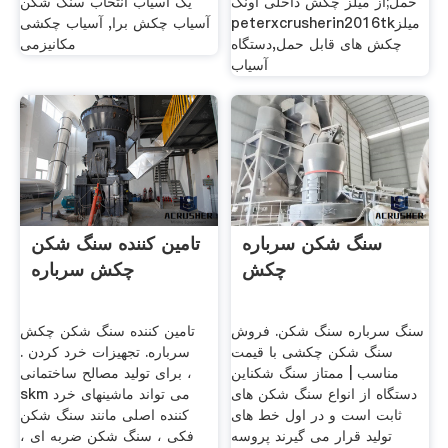
حمل;از میلز چکش داخلی آونگ
یک آسیاب انتخاب سنگ شکن
peterxcrusherin2016tkمیلز
آسیاب چکش برا, آسیاب چکشی
چکش های قابل حمل,دستگاه
مکانیزمی
آسیاب
سنگ شکن سرباره
تامین کننده سنگ شکن
چکش
چکش سرباره
سنگ سرباره سنگ شکن. فروش
تامین کننده سنگ شکن چکش
سنگ شکن چکشی با قیمت
سرباره. تجهیزات خرد کردن .
مناسب | ممتاز سنگ شکناین
برای تولید مصالح ساختمانی ،
دستگاه از انواع سنگ شکن های
skm می تواند ماشینهای خرد
ثابت است و در اول خط های
کننده اصلی مانند سنگ شکن
تولید قرار می گیرند پروسه
فکی ، سنگ شکن ضربه ای ،