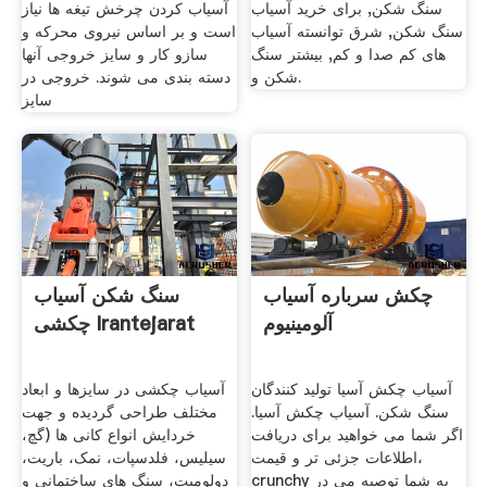
سنگ شکن, برای خرید آسیاب
آسیاب کردن چرخش تیغه ها نیاز
سنگ شکن, شرق توانسته آسیاب
است و بر اساس نیروی محرکه و
های کم صدا و کم, بیشتر سنگ
سازو کار و سایز خروجی آنها
شکن و.
دسته بندی می شوند. خروجی در
سایز
چکش سرباره آسیاب
سنگ شکن آسیاب
آلومینیوم
چکشی Irantejarat
آسیاب چکش آسیا تولید کنندگان
آسیاب چکشی در سایزها و ابعاد
سنگ شکن. آسیاب چکش آسیا.
مختلف طراحی گردیده و جهت
اگر شما می خواهید برای دریافت
خردایش انواع کانی ها (گچ،
اطلاعات جزئی تر و قیمت،
سیلیس، فلدسپات، نمک، باریت،
crunchy به شما توصیه می در
دولومیت، سنگ های ساختمانی و