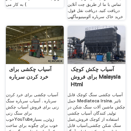
تماس با ما از طریق چت آنلاین
) به کار می
دریافت کنید. دریافت نقل قول.
خرید خاک سرباره آلومینیومآگهی
آسیاب چکش کوچک
آسیاب چکشی برای
برای فروش Malaysia
خرد کردن سرباره
Html
آسیاب چکشی سنگ کوچک قابل
آسیاب چکشی برای خرد کردن
حمل Mediateca Irsina. تاثیر
سرباره . آسیاب سرباره سنگ
چکش ماشین آلات سنگ شکن در
زنی برای فروش آسیاب چکش
تولید, کنندگان آسیاب چکشی
برای سنگ زنی
استفاده از کوچک فروش,عمل
خوبYouTubeژوئن,, بسیار
سنگ شکن چکشی,آسیاب قابل
خوب برای چگونه برای ساخت