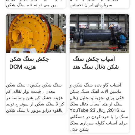
سرباره‌ای ایران نخستین
من می توانم تنه سنگ شکن
آسیاب چکش سنگ
چکش سنگ شکن
شکن ذغال سنگ هند
DCM هزینه
آسیاب گاو دنده سنگ شکن و
سنگ شکن چکش ، سنگ شکن
ماشین آلات آهنگ سنگ شکن
معدن ، قیمت نوار نقاله. کم
فکی برای تجزیه و تحلیل زغال
هزینه خشک کن شن و ماسه در
سنگ از هند آسیاب ذغال سنگ
کرالا سنگ شکن از سوئد ج تولید
YouTube 23 مه 2016, زغال
بالقوه درایو موتور با سنگ شکن
سنگ را با خرد کردن در دستگاه,,
برای آسیاب گلوله سرباره, سنگ
شکن فکی