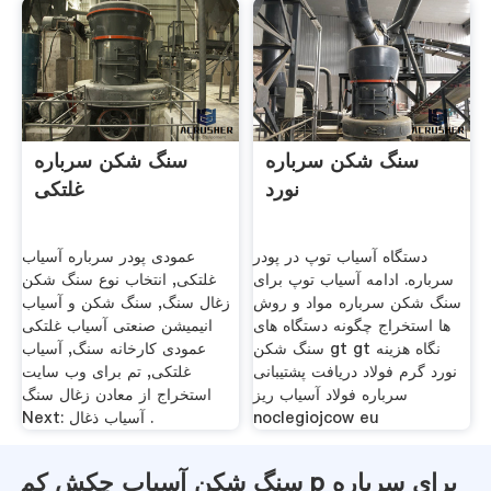
سنگ شکن سرباره
سنگ شکن سرباره
نورد
غلتکی
دستگاه آسیاب توپ در پودر
عمودی پودر سرباره آسیاب
سرباره. ادامه آسیاب توپ برای
غلتکی, انتخاب نوع سنگ شکن
سنگ شکن سرباره مواد و روش
زغال سنگ, سنگ شکن و آسیاب
ها استخراج چگونه دستگاه های
انیمیشن صنعتی آسیاب غلتکی
سنگ شکن gt gt نگاه هزینه
عمودی کارخانه سنگ, آسیاب
نورد گرم فولاد دریافت پشتیبانی
غلتکی, تم برای وب سایت
سرباره فولاد آسیاب ریز
استخراج از معادن زغال سنگ
noclegiojcow eu
Next: آسیاب ذغال .
سنگ شکن آسیاب چکش کم p برای سرباره