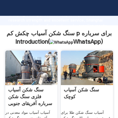
سنگ شکن آسیاب چکش کم p برای سرباره manufacturer
Grasping strong production capability, advanced
research strength and excellent service, Shanghai
سنگ شکن آسیاب چکش کم p برای سرباره supplier create
the value and bring values to all of customers.
سنگ شکن آسیاب چکش کم p برای سرباره
Introduction(
WhatsApp
)
سنگ شکن آسیاب
سنگ شکن آسیاب
کوچک
فلزی سنگ شکن
سرباره آفریقای جنوبی
آسیاب سنگ شکن طلا برای
آسیاب آسیاب مواد معدنی در