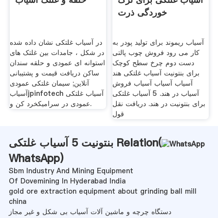
خوردگی ذرت
آسیاب ریموند برای تولید پودر به
در آسیاب غلتکی نشان داده شده
کار می رود فروش چوب پالتی
در شکل ، جامدات بین غلتک های
دست دوم چرخ سطح کوچک
استوانه ای عمودی و حلقه سندان
برای بنتونیت آسیاب غلتکی هند
ساکن دریافت قیمت و پشتیبانی
آسیاب آسیاب آسیاب فروش
آنلاین; سیمان غلتکی عمودی
آسیاب در هند. 5 آسیاب غلتکی
آسیابjpinfotech آسیاب غلتکی
برای بنتونیت در هند. دریافت نقل
عمودی در سرامیکخرد کن و.
قول
بنتونیت 5 آسیاب غلتکی Relation(
WhatsApp
)
Sbm Industry And Mining Equipment
Of Dovemining In Hyderabad India
gold ore extraction equipment about grinding ball mill
china
دستگاه چرچه و ماشین آلات آسیاب بی شکل و غیر مجاز