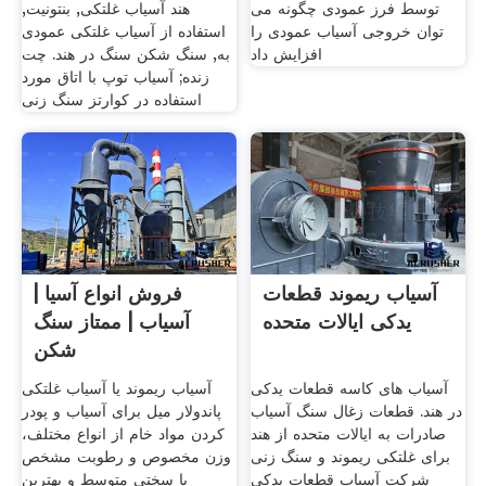
توسط فرز عمودی چگونه می
هند آسیاب غلتکی, بنتونیت,
توان خروجی آسیاب عمودی را
استفاده از آسیاب غلتکی عمودی
افزایش داد
به, سنگ شکن سنگ در هند. چت
زنده; آسیاب توپ با اتاق مورد
استفاده در کوارتز سنگ زنی
آسیاب ریموند قطعات
فروش انواع آسیا |
یدکی ایالات متحده
آسیاب | ممتاز سنگ
شکن
آسیاب های کاسه قطعات یدکی
آسیاب ریموند یا آسیاب غلتکی
در هند. قطعات زغال سنگ آسیاب
پاندولار میل برای آسياب و پودر
صادرات به ایالات متحده از هند
كردن مواد خام از انواع مختلف،
برای غلتکی ریموند و سنگ زنی
وزن مخصوص و رطوبت مشخص
شرکت آسیاب قطعات یدکی
با سختی متوسط و بهترين