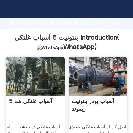
بنتونیت 5 آسیاب غلتکی manufacturer Grasping strong
production capability, advanced research strength
and excellent service, Shanghai بنتونیت 5 آسیاب غلتکی
supplier create the value and bring values to all of
customers.
بنتونیت 5 آسیاب غلتکی Introduction(
WhatsApp
)
آسیاب پودر بنتونیت
5 آسیاب غلتکی هند
ریموند
اصل کار از آسیاب غلتکی عمودی
آسیاب غلتکی در پلدشت . تولید