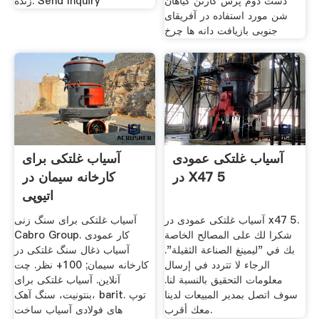
دست دوم پرس کارتن گیاهان
زنده. Send Inquiry
شن مورد استفاده در آفریقای
جنوبی بازیافت دانه ها چرخ
آسیاب غلتکی عمودی
آسیاب غلتکی برای
در X47 5
کارخانه سیمان در
اتیوپی
آسیاب غلتکی عمودی در x47 5.
آسیاب غلتکی برای سنگ زنی
شكرا لك على المصالح الخاصة
Cabro Group. کار عمودی
بك في "ليمينغ الصناعة الثقيلة".
آسیاب ذغال سنگ غلتکی در
الرجاء لا تتردد في إرسال
کارخانه سیمان; 100+ نظر. چت
معلومات التحقيق بالنسبة لنا.
آنلاین. آسیاب غلتکی برای
سوف اتصل بمدير المبيعات لدينا
بنتونیت، سنگ آهک، barit. توپ
معك أقرب.
های فولادی آسیاب ساخت