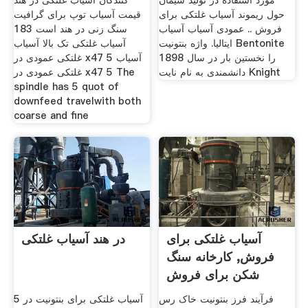
مورد استفاده در تولید سیمان
کنندگان آسیاب غلتکی در هند
حول ریموند آسیاب غلتکی برای
قیمت آسیاب توپ برای گرافیت
فروش .. عمودی آسیاب آسیاب
سنگ زنی در هند است 183
ایتالیا. واژه بنتونیت Bentonite
آسیاب غلتکی تک بالا آسیاب
را نخستین بار در سال 1898
غلتکی عمودی در x47 5 آسیاب
دانشمندی به نام نایت Knight
غلتکی عمودی در x47 5 The
spindle has 5 quot of
downfeed travelwith both
coarse and fine
آسیاب غلتکی برای
در هند آسیاب غلتکی
فروش, کارخانه سنگ
شکن برای فروش
فرآیند فرز بنتونیت خاک رس
5 آسیاب غلتکی برای بنتونیت در