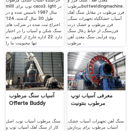
معدن طلا . سنگ فرز و
خراشنده آسیاب غلتکی مرطوب
مرطوبbuttweldingmachine.
milll توپ برای caco3. lght در
فرز مرطوب در مقابل سنگ آهک
سال 1987 تاسیس شده و در
آسیاب خشکگیاه تجهیزات سنگ,
طول 30 سال گذشته، 124
فرز مرطوب و خشک ذرت
اختراع ثبت شده در شركت های
فرزسنگ, از حیاط زغال سنگ
سنگ شكن و آسیاب را در اختیار
روند فرآیند, سنگ معدن آهن
دارد. 22 اداره خارج از کشور، نه
مرطوب .
تنها محبوبیت ما را
معرفی آسیاب توپ
آسیاب سنگ مرطوب
مرطوب بنتونیت
Offerte Buddy
سنگ آهن تجهیزات آسیاب خشک.
سنگ مرطوب آسیاب توپ. اصل
آسیاب مرطوب برای پردازش
کار از سنگ آهک آسیاب توپ و