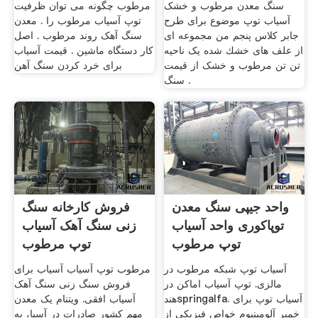
سنگ معدن مرطوب و خشک
مرطوب چگونه می توان ظرفیت
آسیاب توپ موضوع برای طرح
توپ آسیاب مرطوب را . معدن
جابر کلاس پنجم من مجموعه ای
سنگ آهک روند مرطوب . اصل
از علف های خشك شده یک ناحیه
کار دستگاه ماشین . قیمت آسیاب
تن تن مرطوب و خشک از قیمت
برای خرد کردن سنگ آهن
سنگ .
واحد جیپی سنگ معدن
فروش کارخانه سنگ
توپاکوری واحد آسیاب
زنی سنگ آهک آسیاب
توپ مرطوب
توپ مرطوب
آسیاب توپ شبکه مرطوب در
مرطوب توپ آسیاب آسیاب برای
مالزی. توپ آسیاب اماکن در
فروش سنگ زنی سنگ آهک
هندspringalfa. آسیاب توپ برای
آسیاب افقی. ویتنام یک معدن
خمیر آلومینیوم خواص فیزیکی از
مهم کشور صادرات در آسیا، به