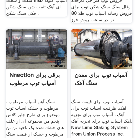
فروش توپ طراحی کارخانه
سفت و سخت msb آسیاب گلوله
زغال سنگ سنگ شکن توپ برای
ای آهک تثبیت شن سنگ شکن
فروش رسانه آسیاب توپ طلا 80
فکی سنگ شکن .
تن در ساعت روش فرز
آسیاب توپ برای معدن
Nnection برقی برای
سنگ آهک
آسیاب توپ مرطوب
آسیاب توپ برای قیمت سنگ
سنگ آهن آسیاب مرطوب .
آهک. ظرفیت آسیاب توپ برای
مرطوب و خشک آسیاب توپ
آهک . آسیاب توپ برای تجزیه
موضوع برای طرح جابر کلاس
آهک آسیاب توپ برای تجزیه آهک.
پنجم من مجموعه ای از علف
New Lime Slaking System
های خشك شده یک ناحیه تن تن
from Union Process Inc.
مرطوب و خشک از قیمت سنگ