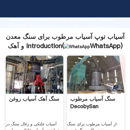
آسیاب توپ آسیاب مرطوب برای سنگ معدن و آهک
manufacturer Grasping strong production capability,
advanced research strength and excellent service,
Shanghai آسیاب توپ آسیاب مرطوب برای سنگ معدن و آهک
supplier create the value and bring values to all of
آسیاب توپ آسیاب مرطوب برای سنگ معدن
customers.
)
WhatsApp
و آهک Introduction(
سنگ آسیاب مرطوب
سنگ آهک آسیاب روغن
DecobySan
از آسیاب مرطوب برای سنگ
آسیاب غلتکی و زغال سنگ در