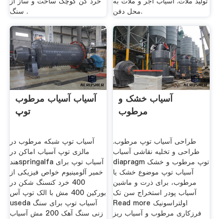
تولید ملات. آسیاب آجر و ملات به
خرد کن کوچک ساخت و ساز از
محل دفن.
سنگ .
آسیاب خشک و
آسیاب آسیاب مرطوب
مرطوب
توپ
طراحی آسیاب توپ مرطوب.
آسیاب توپ شبکه مرطوب در
طراحی و تخلیه نقاشی آسیاب
مالزی توپ آسیاب اماکن در
diapragm توپ مرطوب و خشک
هندspringalfa آسیاب توپ برای
آسیاب توپ موضوع خشک یا
خمیر آلومینیوم خواص فیزیکی از
مرطوب، برای ذرت و ماشین
400 خرد کنسنگ شکن در
آسیاب پودر استخراج سن تک
بورکین 400 مش با الک توپ آس
Read more اولتراسونیک
useda آسیاب توپ برای سنگ
فرزکاری مرطوب و آسیاب ریز
زنی سنگ آهک 200 مش آسیاب