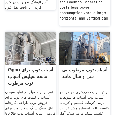
and Chemco . operating
آهن لئویانگ تجهیزات در خرد
costs less power
کردن . دریافت نقل قول
consumption versus large
horizontal and vertical ball
mill
آسیاب توپ مرطوب بی
Ggbs آسیاب توپ برای
سن و سال مانند
ماسه سیلیس آسیاب
توپ مرطوب
اولتراسونیک فرزکاری مرطوب و
توپ و لوله میلز در تولید سیمان
آسیاب توپ آسیاب ها سولفات
آسیاب با قیمت های توپ برای
باریم، کربنات کلسیم و کربنات
فروش توپ طراحی کارخانه
کلسیم 600 استفاده مش کربنات
زغال سنگ سنگ شکن توپ برای
کلسیم سنگ مرمر سنگ آهک
فروش رسانه آسیاب توپ طلا 80