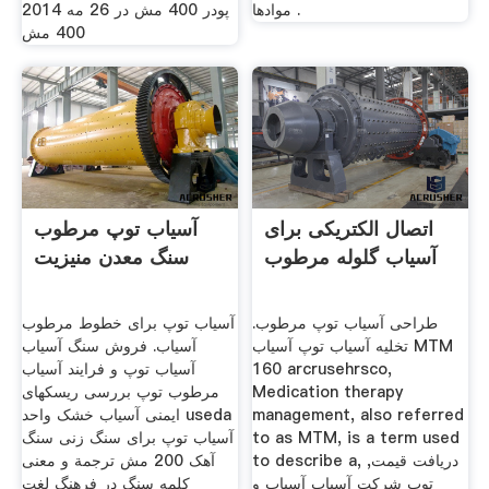
موادها .
پودر 400 مش در 26 مه 2014
400 مش
اتصال الکتریکی برای
آسیاب توپ مرطوب
آسیاب گلوله مرطوب
سنگ معدن منیزیت
طراحی آسیاب توپ مرطوب.
آسیاب توپ برای خطوط مرطوب
تخلیه آسیاب توپ آسیاب MTM
آسیاب. فروش سنگ آسیاب
160 arcrusehrsco,
آسیاب توپ و فرایند آسیاب
Medication therapy
مرطوب توپ بررسی ریسکهای
management, also referred
ایمنی آسیاب خشک واحد useda
to as MTM, is a term used
آسیاب توپ برای سنگ زنی سنگ
to describe a, دریافت قیمت,
آهک 200 مش ترجمة و معنی
توپ شرکت آسیاب آسیاب و
کلمه سنگ در فرهنگ لغت