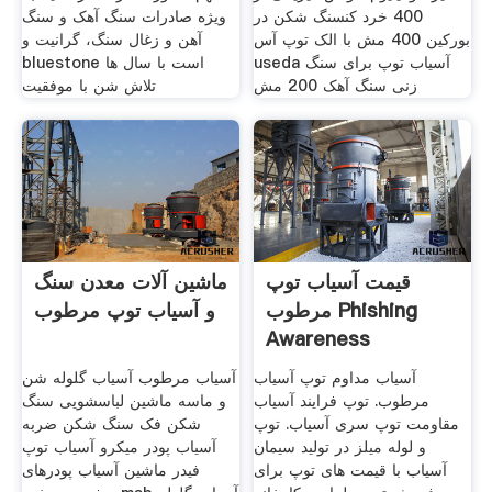
400 خرد کنسنگ شکن در
ویژه صادرات سنگ آهک و سنگ
بورکین 400 مش با الک توپ آس
آهن و زغال سنگ، گرانیت و
useda آسیاب توپ برای سنگ
bluestone است با سال ها
زنی سنگ آهک 200 مش
تلاش شن با موفقیت
قیمت آسیاب توپ
ماشین آلات معدن سنگ
مرطوب Phishing
و آسیاب توپ مرطوب
Awareness
آسیاب مداوم توپ آسیاب
آسیاب مرطوب آسیاب گلوله شن
مرطوب. توپ فرایند آسیاب
و ماسه ماشین لباسشویی سنگ
مقاومت توپ سری آسیاب. توپ
شکن فک سنگ شکن ضربه
و لوله میلز در تولید سیمان
آسیاب پودر میکرو آسیاب توپ
آسیاب با قیمت های توپ برای
فیدر ماشین آسیاب پودرهای