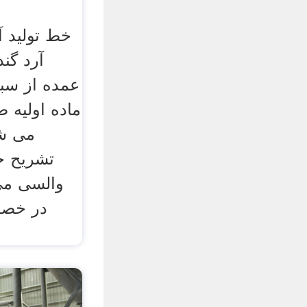
خط تولید آ
آرد گن
عمده از سبد
ماده اولیه 
می شو
تشریح خ
والسی می 
در خصو