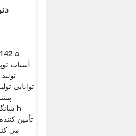
دنو
توانایی تول
پیشر
شانگه
می کند