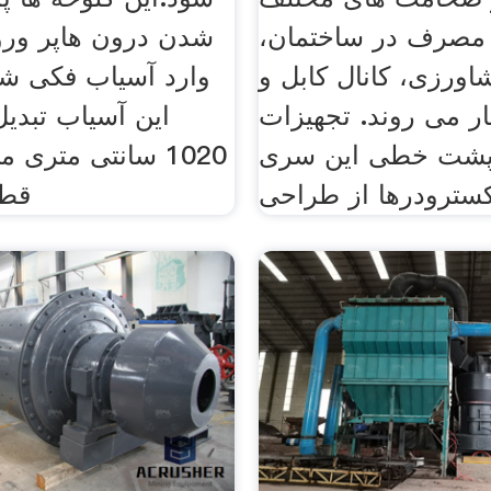
صرف در ساختمان،
شدن درون هاپر ورو
اورزی، کانال کابل و
وارد آسیاب فکی ش
ار می روند. تجهیزات
این آسیاب تبدی
شت خطی این سری
1020 سانتی متری 
کسترودرها از طراحی
قطع