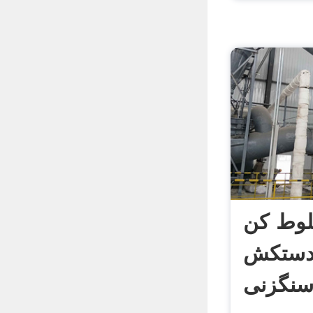
لوط کن
 دستکش
نگزنی