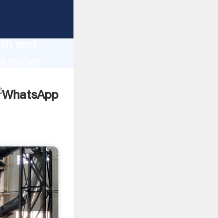
gth and
omers.