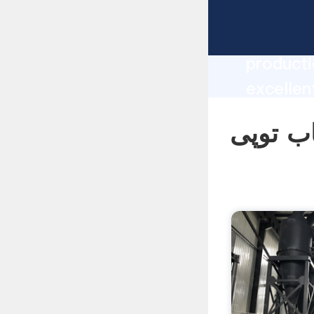
manufacturer Grasping
producti
یاب توپی supplier
create t