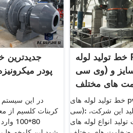
خط تولید لوله PVC(پی
جدیدترین خ
وی سی) با سایز و
پودر میکرونیز
ت های مختلف
جهت
خط تولید لوله های pvc (پی وی
در این سیستم 
سی): خطوط تولید این شرکت،
کربنات کلسیم از معد
ولید انواع لوله های PVC
80*100 
و ضخامت های مختلف
شود.این کلوخه ها پ