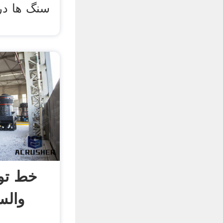
سنگ ها در 
خط تول
والس