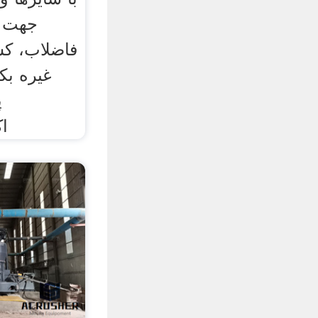
جهت م
فاضلاب، کش
غیره بک
پ
ا