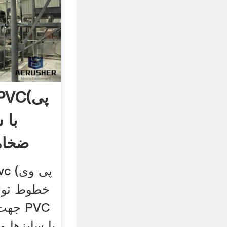
ضخام
جهت ت
با سایزها 