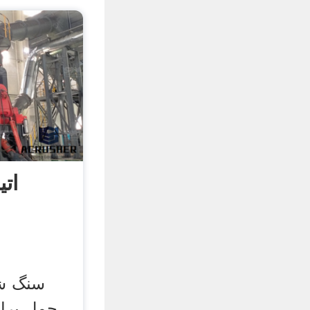
ات
سنگ ش
حمل برا