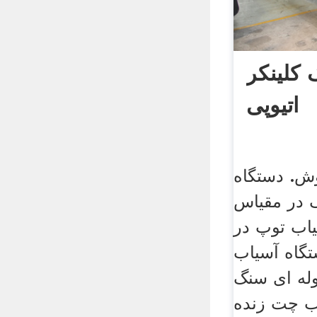
کلینکر
اتیوپی
وش. دستگاه
 در مقیاس
اب توپ در
گاه آسیاب
 ای سنگhgljxxyz کویر
ب چت زنده