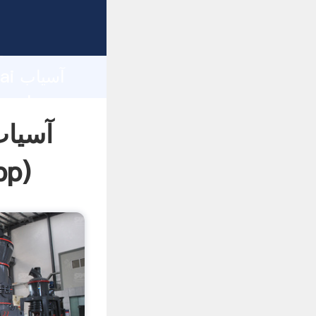
d
hai
آسیاب
pp
)