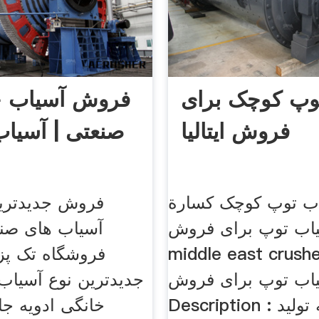
وپ کوچک برای
فروش آسیاب خ
فروش ایتالیا
صنعتی | آسیا
ب توپ کوچک كسارة
فروش جدیدتری
اب توپ برای فروش «
آسیاب های صنع
middle east crus چین
فروشگاه تک پز 
اب توپ برای فروش
جدیدترین نوع آسیاب
Description : ‫کارخانه تولید
خانگی ادویه جا