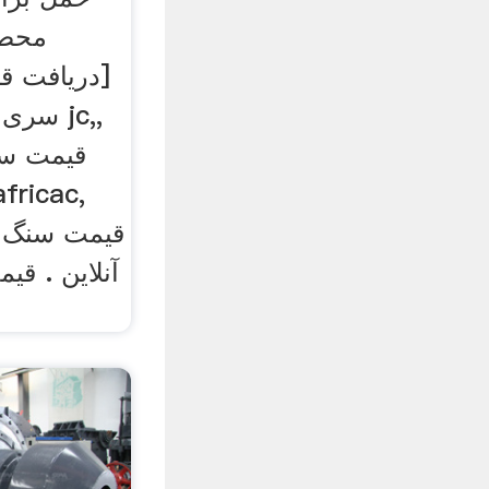
محصو
[دریافت ق
سری س
قیمت س
قیمت سنگ 
آنلاین . قی