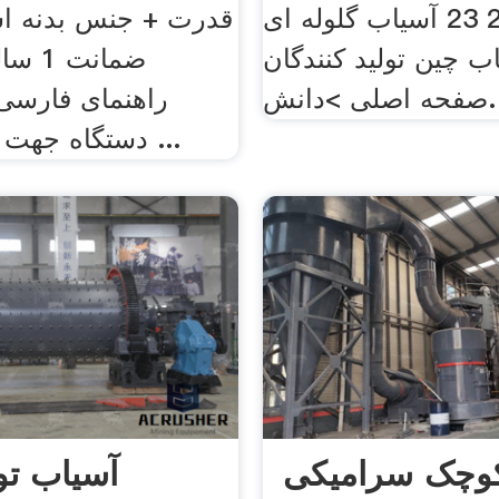
آسیاب گلوله ای‬‎ 23 نوامبر 2013
قدرت + جنس بدنه اس
ب چین تولید کنندگان
ضمانت 
صفحه اصلی >دانش.
راهنمای فارسی 
دستگاه جهت آسیاب: زرد ...
وچک سرامیکی