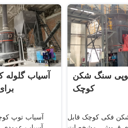
یوپی سنگ شکن
آسیاب گلوله ک
کوچک
برا
کن فکی کوچک قابل
آسیاب توپ کوچک
ی فروش,, مشخصات
آسیاب عمودی 