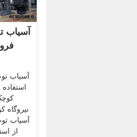
آسیاب ت
فرو
آسیاب تو
استفاده 
کوچک
نیروگاه ک
آسیاب توپ
از است