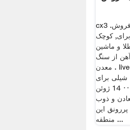
cx3 آسیاب کوچک برای فروش.
رای, کوچک
لا و ماشین
آهن از سنگ
معدن . live Chat چت زنده .
شیلی برای
استخرا･･･ 14 ژوئن
 معادن و ذوب
پررونق این
منطقه ...