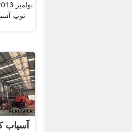
توپ آسیا
آسیاب ک