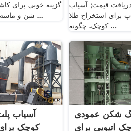
 دریافت قیمت; آسیاب
پ برای استخراج طلا
شن و ماسه قرمز است ...
کوچک. چگونه ...
 شکن عمودی
آسیاب پل
ک اتیوپی برای
کوچک برای