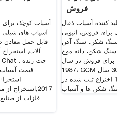
فروش
لید کننده آسیاب ذغال
برای فروش. اتیوپی
آسیاب های شیلی ب
نگ شکن. سنگ آهن palnt خرد
قابل حمل معادن ط
 سنگ شکن. دانه موج
آلات, استخراج 
برای فروش در سال
1987، GCM در طول 30 سال
قیمت آسیاب 
گذشته 124 اختراع ثبت شده در
2017,استخراج از
فلزات از صنایع 