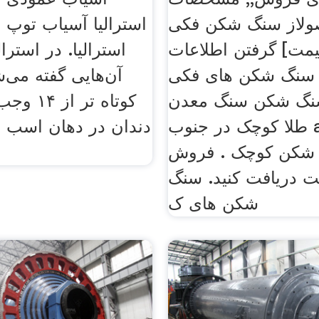
لاز سنگ شکن فکی
استرالیا آسیاب توپ
یمت] گرفتن اطلاعات
استرالیا. در استرال
نگ شکن های فکی jc,,
آن‌هایی گفته می‌
نگ شکن سنگ معدن
طلا کوچک در جنوب africac,
دندان در دهان اسب ب
شکن کوچک . فروش
مت دریافت کنید. سنگ
شکن های ک