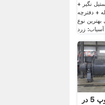
تیل نگیر +
1 ساله + دفترچه
بهترین نوع
آسیاب توپ 5 در