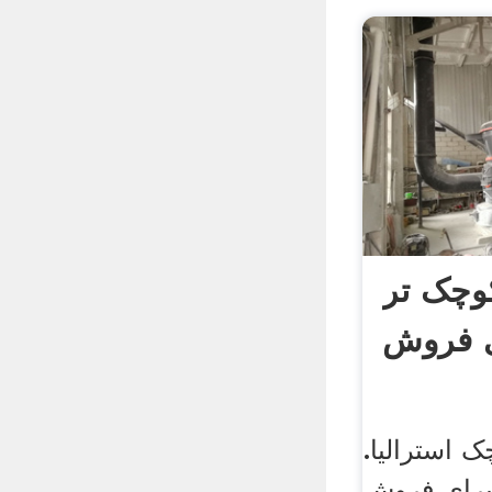
وچک تر
ی فروش
 استرالیا.
برای فروش