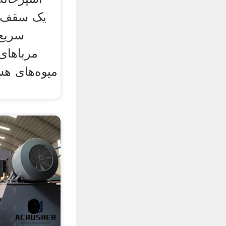
یک سقف. 
سریع 
مربا‌ها
میوه‌های هس