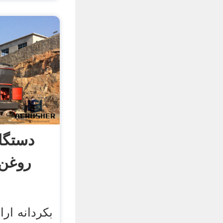
دستگا
روغن 
بکردانه ارا