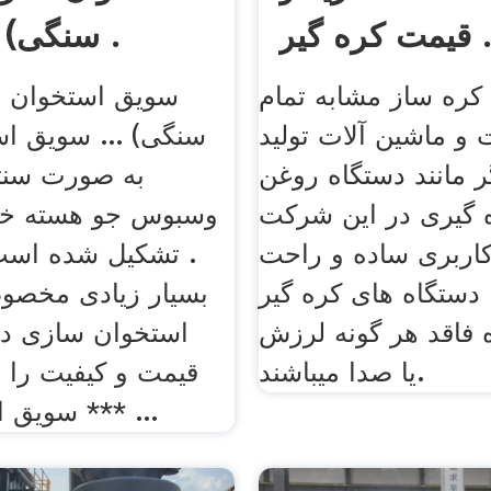
یمت کره گیر .
سنگی) از غرفه .
کره ساز مشابه تمام
سویق استخوان س
و ماشین آلات تولید
سنگی) ... سویق اس
 مانند دستگاه روغن
به صورت سنتی
ه گیری در این شرکت
وسبوس جو هسته خر
کاربری ساده و راحت
. تشکیل شده اس
 دستگاه های کره گیر
بسیار زیادی مخصوص
فاقد هر گونه لرزش
استخوان سازی دا
یا صدا میباشند.
قیمت و کیفیت را م
*** سویق استخوان سا ...