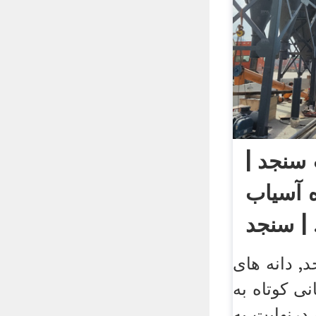
سنجد |
 آسیاب
جد | .
, دانه های
ی کوتاه به
درنهایت به