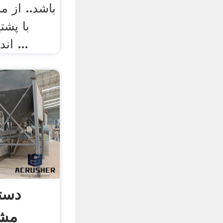
باشد.. از 
با پشت
اندروید 9، با ساختار پنل ...
دستگ
مشخ