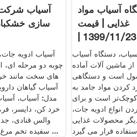
اه آسیاب مواد
آسیاب شرکت 
غذایی | قیمت
سازی خشکبا
1399/11/23 |
ویترین‌نت
سیاب. دستگاه آسیاب
آسیاب ادویه جات،
از ماشین آلات آماده
چوبه دو مرحله ای، 
ل است و دستگاهی
های سخت مانند خرم
د کردن مواد جامد به
آسیاب گیاهان دارویی
وچک‌تر است و برای
مدل: آسیاب. آسیاب
دن انواع ادویه جات،
خرد کن، دایسر، فر، ن
یگر محصولات غذایی
والس قنادی، جدا
سفیده تخم مرغ کد محصول ...