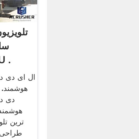
تلویزیو
 .
ترین تلو
طراحی ز