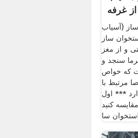
از (آسیاب
تخوان ساز
 و از مغز
ما سنجد و
ت که خواص
ا مرتبط با
رد *** اول
قایسه کنید