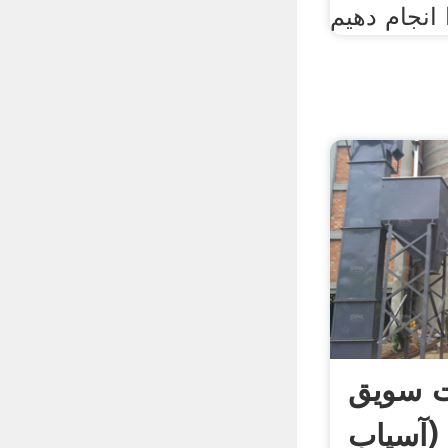
ت سویق
(آسیاب