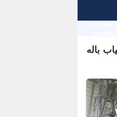
manufacturer Grasping
producti
یاب باله supplier
create t