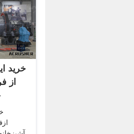
خرید ای
از فر
خ
خر
ازف
آشپزخانه.