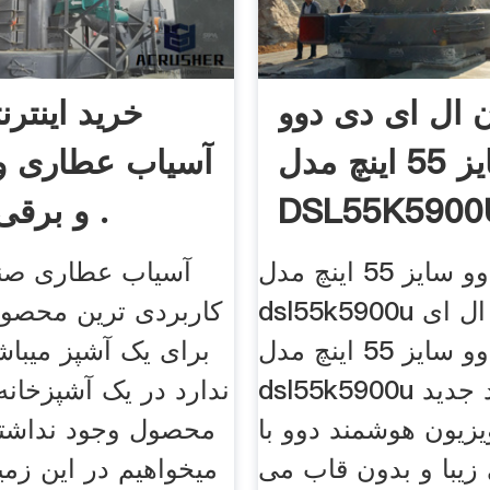
ن ال ای دی دوو
خرید اینترن
سایز 55 اینچ مدل
آسیاب عطاری و
DSL55K5900U
و برقی و ادویه .
ال ای دی دوو سایز 55 اینچ مدل
آسیاب عطاری صنع
dsl55k5900u هوشمند. ال ای
کاربردی ترین محصول
دی دوو سایز 55 اینچ مدل
برای یک آشپز میباش
dsl55k5900u هوشمند جدید
ندارد در یک آشپزخانه
یزیون هوشمند دوو با
محصول وجود نداشته
یبا و بدون قاب می
میخواهیم در این زمی