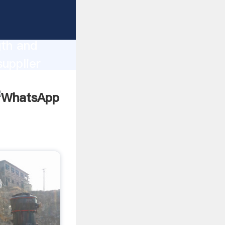
gth and
omers.