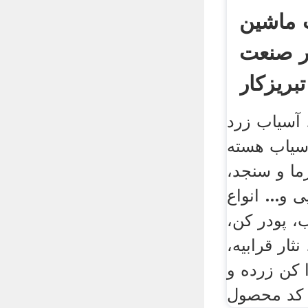
ماشین
ر صنعت
تبریزکار
 آسیاب زرد
اسیاب هسته
ا و سنجد،
 و... انواع
، پودر کن،
ثار قرابیه،
 کن زرده و