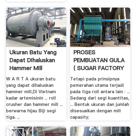
Ukuran Batu Yang
PROSES
Dapat Dihaluskan
PEMBUATAN GULA
Hammer Mill
( SUGAR FACTORY
.
W A R T A ukuran batu
Tetapi pada prinsipnya
yang dapat dihaluskan
pemerahan utama terjadi
hammer mill,Di Vietnam
pada tiga roll antara lain : ...
kadar artemisinin ... roll
Sedang dari segi kuantitas,
crusher dan hammer mill ...
... Bentuk ukuran dan jumlah
berwarna hijau Biji segi
disesuaikan dengan mill
tiga. ...
capasity;