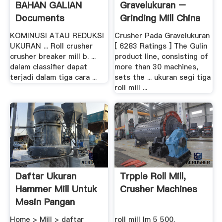
BAHAN GALIAN
Gravelukuran –
Documents
Grinding Mill China
KOMINUSI ATAU REDUKSI
Crusher Pada Gravelukuran
UKURAN ... Roll crusher
[ 6283 Ratings ] The Gulin
crusher breaker mill b. ...
product line, consisting of
dalam classifier dapat
more than 30 machines,
terjadi dalam tiga cara ...
sets the ... ukuran segi tiga
roll mill ...
Daftar Ukuran
Trpple Roll Mill,
Hammer Mill Untuk
Crusher Machines
Mesin Pangan
Home > Mill > daftar
roll mill lm 5 500.