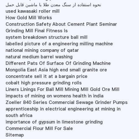
نحوه استفاده از سنگ معدن طلا با ماشین قابل حمل
used kawasaki roller mill
How Gold Mill Works
Construction Safety About Cement Plant Seminar
Grinding Mill Final Fitness Is
system breakdown structure ball mill
labelled picture of a engineering milling machine
national mining company of qatar
natural medium barrel washing
Different Pats Of Surface Of Grinding Machine
Mongolia East Asia high end small granite ore
concentrate sell it at a bargain price
cobalt high pressure grinding rolls
Liners Linings For Ball Mill Mining Mill Gold Ore Mill
impacts of mining on womens health in india
Zoeller 840 Series Commercial Sewage Grinder Pumps
apprenticeship in electrical engineering at mining in
south africa
importance of gypsum in limestone grinding
Commercial Flour Mill For Sale
Sitemap