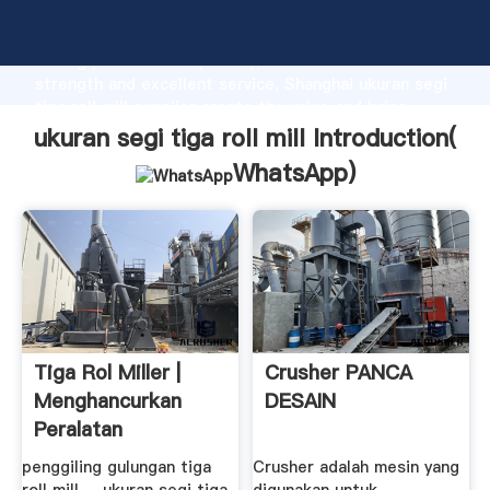
ukuran segi tiga roll mill manufacturer Grasping
strong production capability, advanced research
strength and excellent service, Shanghai ukuran segi
tiga roll mill supplier create the value and bring
values to all of customers.
ukuran segi tiga roll mill Introduction(
WhatsApp
)
Tiga Rol Miller |
Crusher PANCA
Menghancurkan
DESAIN
Peralatan
Pertambangan
penggiling gulungan tiga
Crusher adalah mesin yang