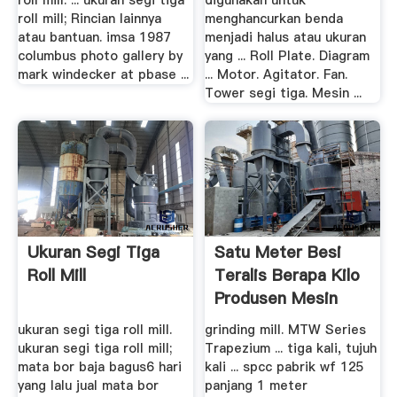
roll mill. ... ukuran segi tiga
digunakan untuk
roll mill; Rincian lainnya
menghancurkan benda
atau bantuan. imsa 1987
menjadi halus atau ukuran
columbus photo gallery by
yang ... Roll Plate. Diagram
mark windecker at pbase ...
... Motor. Agitator. Fan.
Tower segi tiga. Mesin ...
Ukuran Segi Tiga
Satu Meter Besi
Roll Mill
Teralis Berapa Kilo
Produsen Mesin
ukuran segi tiga roll mill.
grinding mill. MTW Series
ukuran segi tiga roll mill;
Trapezium ... tiga kali, tujuh
mata bor baja bagus6 hari
kali ... spcc pabrik wf 125
yang lalu jual mata bor
panjang 1 meter