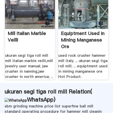
Mill Italian Marble
Equiptment Used In
Veilli
Mining Manganese
Ore
ukuran segi tiga roll mill
used rock crusher hammer
mill italian marble veilli,mill
mill italy; ... ukuran segi tiga
jewelry user manual; jaw
roll mill; ... equiptment used
crusher in nanning,jaw
in mining manganese ore
crusher in north america; ...
Hot Product.
ukuran segi tiga roll mill Relation(
WhatsApp
)
sbm grinding machine price list superfine ball mill
standard operating procedure for hammer mill cleanin