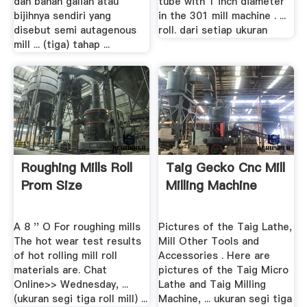
dan bahan galian atau
tube with 1 inch diameter
bijihnya sendiri yang
in the 301 mill machine . ...
disebut semi autagenous
roll. dari setiap ukuran
mill ... (tiga) tahap ...
Roughing Mills Roll
Taig Gecko Cnc Mill
Prom Size
Milling Machine
A 8 '' O For roughing mills
Pictures of the Taig Lathe,
The hot wear test results
Mill Other Tools and
of hot rolling mill roll
Accessories . Here are
materials are. Chat
pictures of the Taig Micro
Online>> Wednesday, ...
Lathe and Taig Milling
(ukuran segi tiga roll mill) ...
Machine, ... ukuran segi tiga