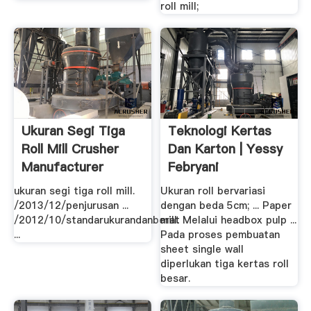
roll mill;
Ukuran Segi Tiga
Teknologi Kertas
Roll Mill Crusher
Dan Karton | Yessy
Manufacturer
Febryani
ukuran segi tiga roll mill.
Ukuran roll bervariasi
/2013/12/penjurusan ...
dengan beda 5cm; ... Paper
/2012/10/standarukurandanberat
mill. Melalui headbox pulp ...
...
Pada proses pembuatan
sheet single wall
diperlukan tiga kertas roll
besar.