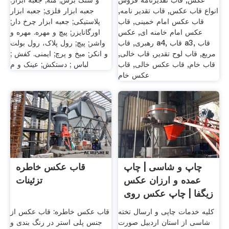
عکس, قاب تقدیرنامه فروش
و سنگ برش; مته; جعبه ابزار.
انواع قاب عکس, قاب تقدیر نامه,
جعبه ابزار فلزی; جعبه ابزار
قاب عکس امام خمینی, قاب
پلاستیکی; جعبه ابزار چرخ دار;
عکس امام خامنه ای, عکس
اورگانایزر; پیچ و مهره. مهره و
رهبری, قاب a4, قاب a3, قاب
واشر; پیچ; رول پلاک، رول بولت
مربع, قاب لوح تقدیر, قاب خالی,
و انکر; میخ و پرچ; ایمنی. کفش ;
قاب خام, قاب عکس خالی, قاب
لباس ; دستکش; عینک و م
عکس خام
چاپ و شاسی | چاپ
قاب عکس خاطره
عمده و ارزان عکس
تزئینات
زیگفا | چاپ عکس روی
تخته
کلیه خدمات چاپی و ارسال تخته
قاب عکس خاطره: قاب عکس از
شاسی از استان اردبیل صورت
جنس پلی استر در رنگ بندی و