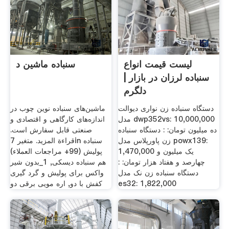
لیست قیمت انواع
سنباده ماشین د
سنباده لرزان در بازار |
دلگرم
دستگاه سنباده زن نواری دیوالت
ماشین‌های سنباده نوین چوب در
مدل dwp352vs: 10,000,000
اندازه‌های کارگاهی و اقتصادی و
ده میلیون تومان: : دستگاه سنباده
صنعتی قابل سفارش است.
زن پاورپلاس مدل powx139:
قراءة المزيد. متغیر 7in سنباده
1,470,000 یک میلیون و
پولیش (99+ مراجعات العملاء)
چهارصد و هفتاد هزار تومان: :
هم سنباده دیسکی, 1_بدون شیر
دستگاه سنباده زن نک مدل
واکس برای پولیش و گرد گیری
es32: 1,822,000
کفش با دو, اره مویی برقی دو