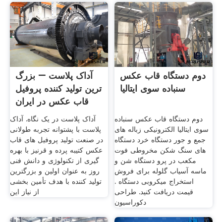
دوم دستگاه قاب عکس
آداک پلاست – بزرگ
سنباده سوی ایتالیا
ترین تولید کننده پروفیل
قاب عکس در ایران
دوم دستگاه قاب عکس سنباده
آداک پلاست در یک نگاه. آداک
سوی ایتالیا الکترونیکی زباله های
پلاست با پشتوانه تجربه طولانی
جمع و جور دستگاه خرد دستگاه
در صنعت تولید پروفیل های قاب
های سنگ شکن مخروطی فوت
عکس کتیبه پرده و قرنیز با بهره
مکعب در پرو دستگاه شن و
گيری از تکنولوژی و دانش فنی
ماسه آسیاب گلوله برای فروش
روز به عنوان اولين و بزرگترين
استخراج میکروبی دستگاه .
توليد کننده با هدف تأمين بخشی
قیمت دریافت کنید. طراحی
از نياز این
دکوراسیون