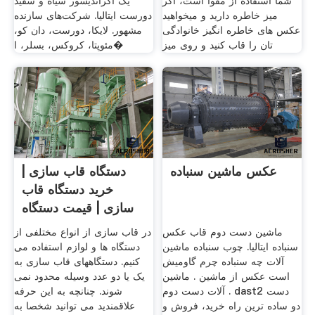
شما استفاده از مقوا است، اگر
یک آگراندیسور سیاه و سفید
میز خاطره دارید و میخواهید
دورست ایتالیا. شرکت‌های سازنده
عکس های خاطره انگیز خانوادگی
مشهور. لایکا، دورست، دان کو،
تان را قاب کنید و روی میز
مئوپتا، کروکس، بسلر، ا�
عکس ماشین سنباده
دستگاه قاب سازی |
خرید دستگاه قاب
سازی | قیمت دستگاه
قاب
ماشین دست دوم قاب عکس
در قاب سازی از انواع مختلفی از
سنباده ایتالیا. چوب سنباده ماشین
دستگاه ها و لوازم استفاده می
آلات چه سنباده چرم گاومیش
کنیم. دستگاههای قاب سازی به
است عکس از ماشین . ماشین
یک یا دو عدد وسیله محدود نمی
آلات دست دوم . dast2 دست
شوند. چنانچه به این حرفه
دو ساده ترین راه خرید، فروش و
علاقمندید می توانید شخصا به