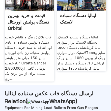
ایتالیا دستگاه سنباده
قیمت و خرید بهترین
لاستیک
دستگاه پولیش اوربیتال
Orbital
ایتالیا دستگاه سنباده لاستیک.
قاب پلاک ; رینگ و قالپاق خودرو
دستگاه لاستیک درار سواری
دستگاه پولیش سنباده زن بادی
teco ایتالیا كرمانشاه . دستگاه
او.. اضافه به سبد خرید . دستگاه
لاستیک درار سواریTeco,, سایز
پولیش سنباده زن بادی اوربیتال
رینگ از بیرون 1020, سایز رینگ
سایز 150 میلی متر پولیشر
ازداخل 10, دستگاه لاستیک درار
خودرو Air Orbits Sander .
سواری teco ایتالیا, كرمانشاه
2,800,000تومان . گاهی از
سنباده برای از بین بردن یک
سری
ارسال دستگاه قاب عکس سنباده ایتالیا
Relation(
WhatsApp
)
Equipment For Mining Lead Bullets From Gun Ranges