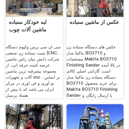
عکس از ماشین سنباده
لبه خودکار سنباده
ماشین آلات چوب
عکس های دستگاه سنباده زن
سی ان سی پرس وکیوم دستگاه
ماکيتا مدل BO3710 و
منبت سنباده زن صنعتی |CNC.
مشخصات Makita BO3710
شرکت دانش بنیان راش ماشین
Finishing Sander در بالا آمده
عرضه کننده حرفه ایی، از
است. گارانتی اصلی کالای
مجموعه پیشرفته ترین ماشین
دستگاه سنباده زن ماکيتا مدل
آلات و تجهیزات cnc ، بر اساس
BO3710 برای خرید محصول
نو آوری و فن اوری در مرکز
Makita BO3710 Finishing
ایران می باشد که با بیش از
Sander با ارسال رایگان و
هشتاد پرسنل