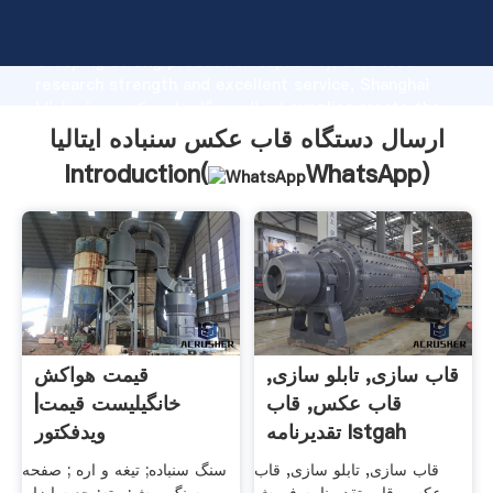
ارسال دستگاه قاب عکس سنباده ایتالیا manufacturer
Grasping strong production capability, advanced
research strength and excellent service, Shanghai
ارسال دستگاه قاب عکس سنباده ایتالیا supplier create the
value and bring values to all of customers.
ارسال دستگاه قاب عکس سنباده ایتالیا
Introduction(
WhatsApp
)
قاب سازی, تابلو سازی,
قیمت هواکش
قاب عکس, قاب
خانگیلیست قیمت|
تقدیرنامه Istgah
ویدفکتور
قاب سازی, تابلو سازی, قاب
سنگ سنباده; تیغه و اره ; صفحه