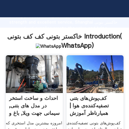
خاکستر بتونی کف کف بتونی manufacturer Grasping
strong production capability, advanced research
strength and excellent service, Shanghai خاکستر بتونی
کف کف بتونی supplier create the value and bring
values to all of customers.
خاکستر بتونی کف کف بتونی Introduction(
WhatsApp
)
کف‌پوش‌های بتنی
احداث و ساخت استخر
تصفیه‌کننده‌ی هوا |
در مدل های بتنی,
همیارناظر آموزش
سیمانی جهت ویلا, باغ و
کف‌پوش‌های بتونی تصفیه‌کننده‌ی
امروزه بیشترین مدل استخری که