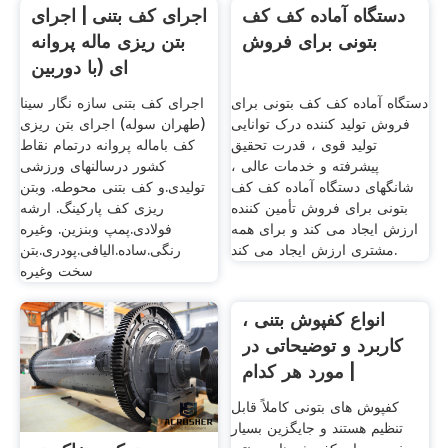
اطلاعات دقیق میدان رقابت برای
خاکستر کف ذغال‌سنگ پایه بر
همه دست اندر کاران صنعت باز
عملکرد مقاومتی
شود تا به پیمانهای برد_برد
بیانجامد ، نتیجه
دستگاه آماده کف کف
اجرای کف بتنی | اجرای
بتونی برای فروش
بتن ریزی ماله پروانه
ای (با دوربین
دستگاه آماده کف کف بتونی برای
اجرای کف بتنی سازه نگار سینا
فروش تولید کننده درک توانایی
(طهران سوله) اجرای بتن ریزی
تولید قوی ، قدرت تحقیق
کف باماله پروانه درتمام نقاط
پیشرفته و خدمات عالی ،
کشور درسالنهای ورزشی
شانگهای دستگاه آماده کف کف
تولیدی.و کف بتنی محوطه. وبتن
بتونی برای فروش تأمین کننده
ریزی کف پارکینگ. ارشه
ارزش ایجاد می کند و برای همه
فولادی.پمپ وبنزین. وغیره
مشتری ارزش ایجاد می کند.
رنگی.ساده.الیافی.پودری.بتن
سخت وغیره
انواع کفپوش بتنی ،