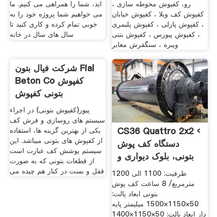
رو، کفپوش محوطه سازی ،
اید، شما را همراهی می کنیم. ما
کفپوش کف ویلا ، کفپوش خیابان
می خواهیم شما پروژه خود را به
، کفپوش پازلی ، کفپوش پلیمری
خوبی تمام کرده و کاری کنید تا
، کفپوش پیورس ، کفپوش بتنی
سال های سال در خانه
ویبره ، سنگفرش معابر
CS36 Quattro 2x2 ‹
شركت فیال بتون Fial
دستگاه کف پوش
Beton Co کفپوش
بتونی، بلوک دیواری و
بتونی کفپوش
ظرفیت: 1100 الی 1200
پیور(کفپوش بتونی) در اجراء
مترمربع/ 8 ساعت کف پوش
سیستم های روسازی و فرش کف
بتونی ابعاد پالت:
یکی از بهترین گزینه ها، استفاده
50×1150×1500 میلیمتر پایه
از کفپوش های بتونی میباشد. این
دار ابعاد پالت: 50×1150×1400
سیستم پوشش کف عبارت است