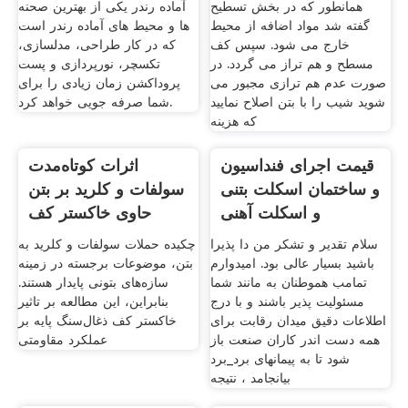
کفپوش سوله مراحل
بتونی سقف توری
کف سازی بتونی
فضای باز آماده رندر
مراحل کف سازی بتونی سوله.
مجموعه صحنه سالن سوله کف
آماده سازی کف جهت اجرا: ابتدا
بتونی سقف توری فضای باز مدل
همانطور که در بخش تسطیح
آماده رندر یکی از بهترین صحنه
گفته شد مواد اضافه از محیط
ها و محیط های آماده رندر است
خارج می شود. سپس کف
که در کار طراحی، مدلسازی،
مسطح و هم تراز می گردد. در
تکسچر، نورپردازی و پست
صورت عدم هم ترازی مجبور می
پروداکشن زمان زیادی را برای
شوید شیب را با بتن اصلاح نمایید
شما صرفه جویی خواهد کرد.
که هزینه
قیمت اجرای فنداسیون
اثرات کوتاه‌مدت
و ساختمان اسکلت بتنی
سولفات و کلرید بر بتن
و اسکلت آهنی
حاوی خاکستر کف
سلام تقدیر و تشکر من دا پذیرا
چکیده حملات سولفات و کلرید به
باشید بسیار عالی بود. امیدوارم
بتن، موضوعات برجسته در زمینه
تمامب هموطنان به مانند شما
سازه‌های بتونی پایدار هستند.
مسئولیت پذیر باشند و با درج
بنابراین، این مطالعه بر تاثیر