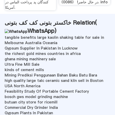
کارخانه
چین بهترین کفش سنگ زنی کف
شرکت ما حرفه ای پد جوشکاری
بتونی ارائه دهنده اینجا است!
سرامیکی پد 3 اینچ انتقال ترکیبی
شرکت ما در کفش سنگ زنی
کف بتونی سنگ زنی عمده
کف بتونی برای بیش از 26 سال
فروش است، ما می توانیم ارائه
تجربه درگیر، با ما تماس بگیرید
با کیفیت بالا و تحویل سریع توزیع
در حال حاضر! （0086）. info
کنندگان پد پرداخت الماس در
آمریکا.
خاکستر بتونی کف کف بتونی Relation(
WhatsApp
)
tangible benefits large kaolin shaking table for sale in
Melbourne Australia Oceania
Gypsum Supplier In Pakistan In Lucknow
the richest gold mines countries in africa
ghana mining machinery sale
Ultra Fine Mill Sale
kinds of cement mills
Mining Prediksi Penggunaan Bahan Baku Batu Bara
high quality large talc ceramic sand kiln sell in Boston
USA North America