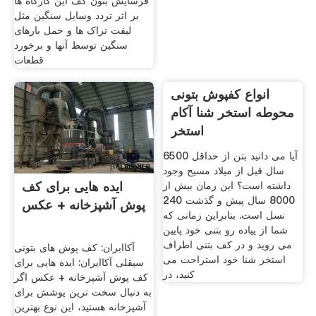
مینیمالیستی ، پایان کار براق
فرسایش بتون کف این کارگاه ها
کابینت و براق کننده های آینه ای
بر اثر تردد وسایل سنگین مثل
را به راحتی در خود جای دهند.
لیفت تراک ها و حمل بارهای
سنگین توسط آنها و برخورد
قطعات
انواع کفپوش بتونی
محوطه استخر شنا آکام
استخر
آیا می دانید بتن از حداقل 6500
سال قبل از میلاد مسیح وجود
ایده هایی برای کف
داشته است؟ این زمان بیش از
8000 سال پیش و گذشت 240
پوش آشپزخانه + عکس
نسل است. بنابراین زمانی که
شما از پیاده رو بتنی خود پایین
می روید و در کف بتنی اطراف
آکاایران: کف پوش های بتونی
استخر شنا خود استراحت می
سیقلی آکاایران: ایده هایی برای
کنید، در
کف پوش آشپزخانه + عکس اگر
به دنبال سخت ترین پوشش برای
آشپزخانه هستید، این نوع بهترین