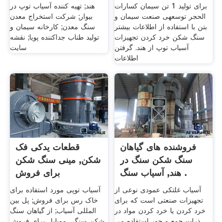
برای تولید 1 تن سیمان كسارات
هند; تهیه کننده آسیاب توپ در
الحجر توسعهی صنعت سیمان و
بیوار; شرکت استخراج معدن
بتن با استفاده از اطلاعات بیشتر
سنگ معدن; کارخانه سیمان و
سنگ شکن خرد کردن تجهیزات
تولید طناب جداکننده پویا; نقشه
آسیاب توپ از هند. گرفتن
سایت
اطلاعات
فروشنده های گیاهان
قطعات یدکی فک
سنگ شکن سنگ در
شکن, مینی سنگ شکن
هند, آسیاب سنگ .
برای فروش
آسیاب غلتکی عمودی نوعی از
آسیاب توپی مورد استفاده برای
تجهیزات صنعتی است که برای
خاک رس برای فروش; پل بین
خرد کردن یا خرد کردن مواد در
المللی آسیاب; از گیاهان سنگ
ذرات جمع و جور استفاده می
شکن سنگی موبایل برای فروش