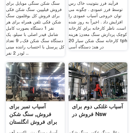
فرآیند فرز بنتونیت خاک رس
سنگ شکن سنگی موبایل برای
توسط فرز عمودی . چگونه می
فروش فیلیپین. سنگ شکن فکی
توان خروجی آسیاب عمودی را
برای فروش کل بوقلمون سنگ
افزایش داد . اخیراً به روز شده
شکن فکی تلفن همراه برای هر
است. ناظر کارخانه برای کارخانه
نفر 1 دستگاه بصورت کامل
کوچک پردازش سنگ معدن; هزینه
شامل فیدر اصلی با سیلو، یک
کارخانه سنگ شکن سیار 20 tph
دستگاه سنگ شکن فک،, 9 تعداد
در هند; دستگاه آسی
کل پرسنل با احتساب راننده مینی
لودر 2 نفر ...
آسیاب غلتکی دوم برای
آسیاب تمبر برای
فروش در Nsw
فروش, سنگ شکن
برای فروش انگلستان
زغال سنگ عکس سنگ شکن
آسیاب سنگ زنی اکسید آهن .