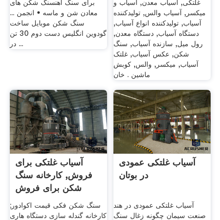
غلتکی, آسیاب معدن, آسیاب و
برای سنگ آهنسنگ شکن های
میکسر, آسیاب والس, تولیدکننده
معادن شن و ماسه • انجمن ...
آسیاب, تولیدکننده انواع آسیاب,
سنگ شکن موبایل ساخت
دستگاه آسیاب, دستگاه معدن,
گودوین انگلیس دست دوم 30 تن
رول میل, سازنده آسیاب, سنگ
در ...
شکن, عکس آسیاب, غلتک
آسیاب, میکسر, والس, کوبش
ماشین . خان
آسیاب غلتکی عمودی
آسیاب غلتکی برای
در بوتان
فروش, کارخانه سنگ
شکن برای فروش
آسیاب غلتکی عمودی در هند
سنگ شکن فکی قیمت اکوادور;
صنعت سیمان چگونه زغال سنگ
کارخانه گندله سازی دستگاه هاری