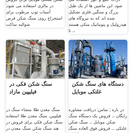
شود. این ماشین ها از یک طبل
در مالزی استفاده می شود;
بزرگ و سنگین فلزی تشکیل
آسیاب توپ مرطوب برای
شده اند که به نیروگاه های
استخراج روی; سنگ شکن قرص
هیدرولیک و پنوماتیک متکی هستند
شوالیه ساکت
تا ...
دستگاه های سنگ شکن
سنگ شکن فکی در
غلتکی موبایل
فیلیپین مازاد
در باره ; تماس; دریافت مشاوره
سنگ معدن طلا منشاء سنگ در
رایگان ... فروش یک دستگاه سنگ
فیلیپین. سنگ معدن طلا استفاده
شکن موبایل ... سنگ شکن
سنگ شکن فکی برای فروش در
غلتکی ... فروش فوق العاده سنگ
هند سنگ شکن سنگ معدن در