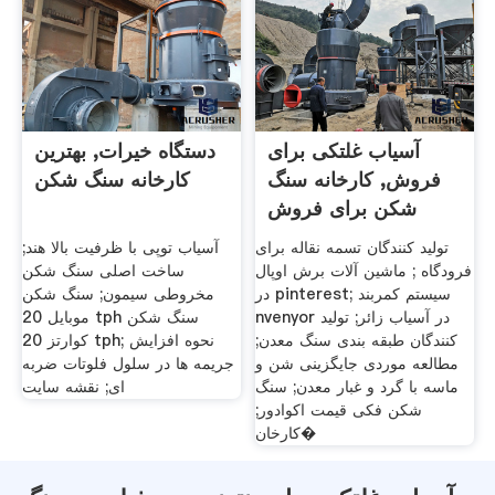
آسیاب غلتکی برای
دستگاه خیرات, بهترین
فروش, کارخانه سنگ
کارخانه سنگ شکن
شکن برای فروش
تولید کنندگان تسمه نقاله برای
آسیاب توپی با ظرفیت بالا هند;
فرودگاه ; ماشین آلات برش اوپال
ساخت اصلی سنگ شکن
در pinterest; سیستم کمربند
مخروطی سیمون; سنگ شکن
nvenyor در آسیاب زائر; تولید
موبایل 20 tph سنگ شکن
کنندگان طبقه بندی سنگ معدن;
کوارتز 20 tph; نحوه افزایش
مطالعه موردی جایگزینی شن و
جریمه ها در سلول فلوتات ضربه
ماسه با گرد و غبار معدن; سنگ
ای; نقشه سایت
شکن فکی قیمت اکوادور;
کارخان�