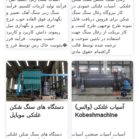
غلتکی . آسیاب غلتکی عمودی در
فرآیند تولید کربنات کلسیم. فرآیند
کار نیروگاه زغال سنگ سنگ
سنگ زنی سنگ آهک. تعمیر و
شکن برای فروش دریافت فایل
نگهداری فوق العاده خوب چرخ
نمونه طرح توجیهی طرح کسب و
چرخ. تعمیر و نگهداری میل
کار بریکت از زغال سنگ جهت
ریموند. دانش. کاربرد و کاربرد
استفاده در تامین سوخت و
خشت بنتونیت . فرآیند فرز
ترجمه شده توسط قالب
بنتونیت خاک رس توسط فرز ع�
گرافتمام حقوق مادي
آسیاب غلتکی (والس)
دستگاه های سنگ شکن
Kobeshmachine
غلتکی موبایل
آسیاب, آسیاب صنعتی, آسیاب
‌دستگاه های سنگ شکن غلتکی