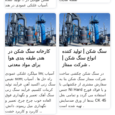
آسیاب غلتکی عمودی در هند.
سنگ شکن | تولید کننده
کارخانه سنگ شکن در
انواع سنگ شکن |
هند, طبقه بندی هوا
شرکت ممتاز .
برای مواد معدنی
در سنگ شکن چکشی ساخت
میلگرد غلتکی عمودی lm; آسیاب
شرکت ممتاز سنگ شکن بنا به
نفیس scm; راه حل ها . آسیاب
سفارش مشتری از چکشهایی با
سنگ زنی اکسید آهن. فرآیند تولید
جنس Ni Hard و یا فولاد فورج
کربنات کلسیم. فرآیند سنگ زنی
استفاده می گردد و تمامی بغل
سنگ آهک. تعمیر و نگهداری فوق
بندها از ورق ضدسایش CK 45
العاده خوب چرخ چرخ. تعمیر و
تهیه شده است .
نگهداری میل ریموند. دانش.
کاربرد و کاربرد خشت ...