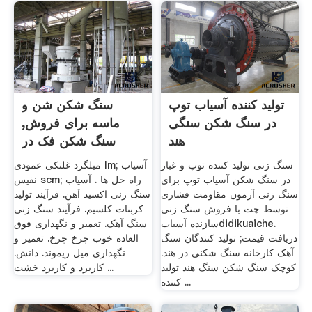
تولید کننده آسیاب توپ
سنگ شکن شن و
در سنگ شکن سنگی
ماسه برای فروش,
هند
سنگ شکن فک در
نیجریه
سنگ زنی تولید کننده توپ و غبار
میلگرد غلتکی عمودی lm; آسیاب
در سنگ شکن آسیاب توپ برای
نفیس scm; راه حل ها . آسیاب
سنگ زنی آزمون مقاومت فشاری
سنگ زنی اکسید آهن. فرآیند تولید
توسط چت با فروش سنگ زنی
کربنات کلسیم. فرآیند سنگ زنی
سازنده آسیابdidikuaiche.
سنگ آهک. تعمیر و نگهداری فوق
دریافت قیمت; تولید کنندگان سنگ
العاده خوب چرخ چرخ. تعمیر و
آهک کارخانه سنگ شکنی در هند.
نگهداری میل ریموند. دانش.
کوچک سنگ شکن سنگ هند تولید
کاربرد و کاربرد خشت ...
کننده ...